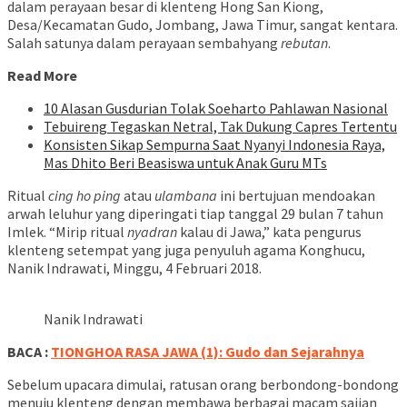
dalam perayaan besar di klenteng Hong San Kiong,
Desa/Kecamatan Gudo, Jombang, Jawa Timur, sangat kentara.
Salah satunya dalam perayaan sembahyang
rebutan
.
Read More
10 Alasan Gusdurian Tolak Soeharto Pahlawan Nasional
Tebuireng Tegaskan Netral, Tak Dukung Capres Tertentu
Konsisten Sikap Sempurna Saat Nyanyi Indonesia Raya,
Mas Dhito Beri Beasiswa untuk Anak Guru MTs
Ritual
cing
ho
ping
atau
ulambana
ini bertujuan mendoakan
arwah leluhur yang diperingati tiap tanggal 29 bulan 7 tahun
Imlek. “Mirip ritual
nyadran
kalau di Jawa,” kata pengurus
klenteng setempat yang juga penyuluh agama Konghucu,
Nanik Indrawati, Minggu, 4 Februari 2018.
Nanik Indrawati
BACA :
TIONGHOA RASA JAWA (1): Gudo dan Sejarahnya
Sebelum upacara dimulai, ratusan orang berbondong-bondong
menuju klenteng dengan membawa berbagai macam sajian