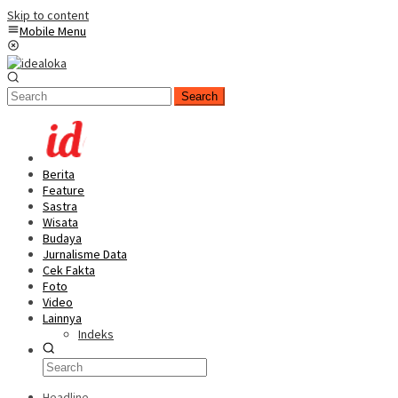
Skip to content
Mobile Menu
Search
Berita
Feature
Sastra
Wisata
Budaya
Jurnalisme Data
Cek Fakta
Foto
Video
Lainnya
Indeks
Headline