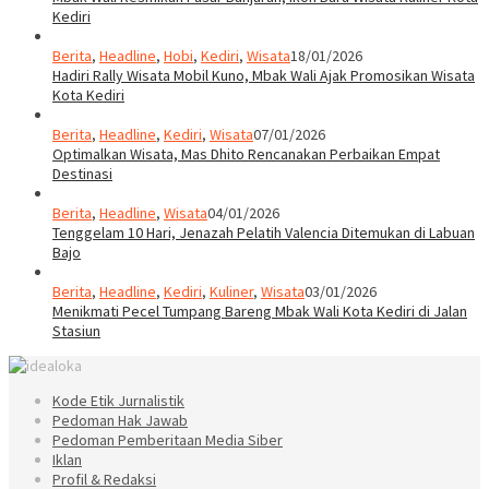
Kediri
Berita
,
Headline
,
Hobi
,
Kediri
,
Wisata
18/01/2026
Hadiri Rally Wisata Mobil Kuno, Mbak Wali Ajak Promosikan Wisata
Kota Kediri
Berita
,
Headline
,
Kediri
,
Wisata
07/01/2026
Optimalkan Wisata, Mas Dhito Rencanakan Perbaikan Empat
Destinasi
Berita
,
Headline
,
Wisata
04/01/2026
Tenggelam 10 Hari, Jenazah Pelatih Valencia Ditemukan di Labuan
Bajo
Berita
,
Headline
,
Kediri
,
Kuliner
,
Wisata
03/01/2026
Menikmati Pecel Tumpang Bareng Mbak Wali Kota Kediri di Jalan
Stasiun
Kode Etik Jurnalistik
Pedoman Hak Jawab
Pedoman Pemberitaan Media Siber
Iklan
Profil & Redaksi