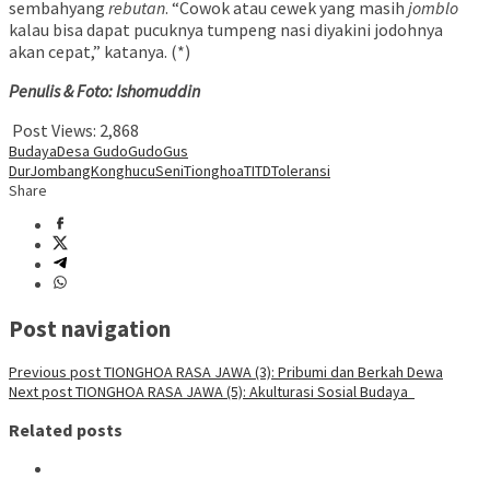
sembahyang
rebutan
. “Cowok atau cewek yang masih
jomblo
kalau bisa dapat pucuknya tumpeng nasi diyakini jodohnya
akan cepat,” katanya. (*)
Penulis & Foto: Ishomuddin
Post Views:
2,868
Budaya
Desa Gudo
Gudo
Gus
Dur
Jombang
Konghucu
Seni
Tionghoa
TITD
Toleransi
Share
Post navigation
Previous post
TIONGHOA RASA JAWA (3): Pribumi dan Berkah Dewa
Next post
TIONGHOA RASA JAWA (5): Akulturasi Sosial Budaya
Related posts