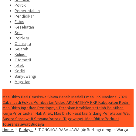
Politik
Pemerintahan
Pendidikan
Ekbis
Kesehatan
Seni
Polri-TNI
Olahraga
Sejarah
Kuliner
Otomotif
Iptek
Kediri
Banyuwangi
Magetan
Special Content
Mas Dhito Beri Beasiswa Siswa Peraih Medali Emas LKS Nasional 2026
Cabai Jadi Fokus Pembuatan Video AKU HATINYA PKK Kabupaten Kediri
Mas Dhito Ingatkan Pentingnya Terapkan Keahlian setelah Pelatihan
Kerja
Prioritaskan Hak Anak, Mas Dhito Fasilitasi Sidang Penetapan Wali
Sastra Saraswati Sewana Yatra di Tegowangi, Mas Dhito: Perkuat
Toleransi lewat Budaya
Home
Budaya
TIONGHOA RASA JAWA (4): Berbagi dengan Warga