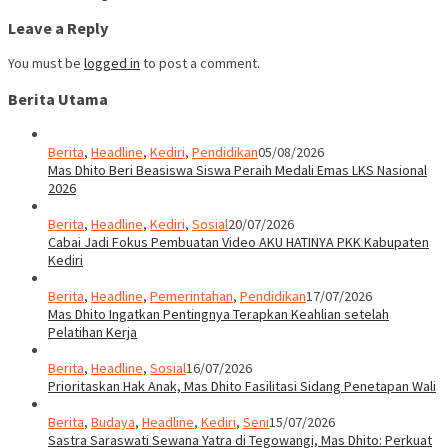
Leave a Reply
You must be
logged in
to post a comment.
Berita Utama
Berita
,
Headline
,
Kediri
,
Pendidikan
05/08/2026
Mas Dhito Beri Beasiswa Siswa Peraih Medali Emas LKS Nasional
2026
Berita
,
Headline
,
Kediri
,
Sosial
20/07/2026
Cabai Jadi Fokus Pembuatan Video AKU HATINYA PKK Kabupaten
Kediri
Berita
,
Headline
,
Pemerintahan
,
Pendidikan
17/07/2026
Mas Dhito Ingatkan Pentingnya Terapkan Keahlian setelah
Pelatihan Kerja
Berita
,
Headline
,
Sosial
16/07/2026
Prioritaskan Hak Anak, Mas Dhito Fasilitasi Sidang Penetapan Wali
Berita
,
Budaya
,
Headline
,
Kediri
,
Seni
15/07/2026
Sastra Saraswati Sewana Yatra di Tegowangi, Mas Dhito: Perkuat