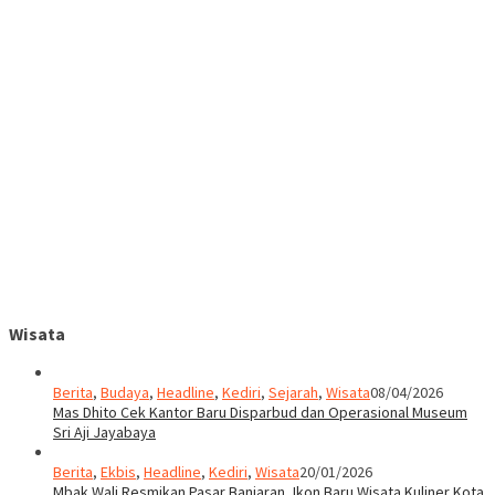
Wisata
Berita
,
Budaya
,
Headline
,
Kediri
,
Sejarah
,
Wisata
08/04/2026
Mas Dhito Cek Kantor Baru Disparbud dan Operasional Museum
Sri Aji Jayabaya
Berita
,
Ekbis
,
Headline
,
Kediri
,
Wisata
20/01/2026
Mbak Wali Resmikan Pasar Banjaran, Ikon Baru Wisata Kuliner Kota