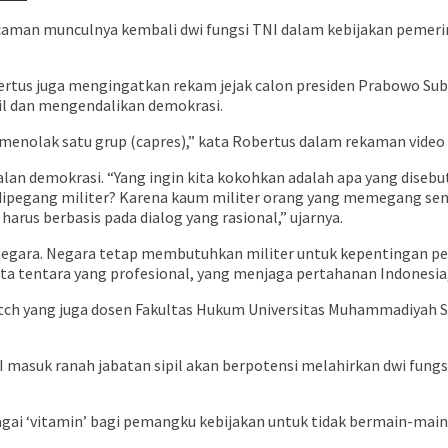
caman munculnya kembali dwi fungsi TNI dalam kebijakan pemeri
bertus juga mengingatkan rekam jejak calon presiden Prabowo Su
pil dan mengendalikan demokrasi.
menolak satu grup (capres),” kata Robertus dalam rekaman video 
an demokrasi. “Yang ingin kita kokohkan adalah apa yang disebut
ipegang militer? Karena kaum militer orang yang memegang senjata
rus berbasis pada dialog yang rasional,” ujarnya.
negara. Negara tetap membutuhkan militer untuk kepentingan pe
ta tentara yang profesional, yang menjaga pertahanan Indonesia,
h yang juga dosen Fakultas Hukum Universitas Muhammadiyah Su
I masuk ranah jabatan sipil akan berpotensi melahirkan dwi fungs
bagai ‘vitamin’ bagi pemangku kebijakan untuk tidak bermain-main