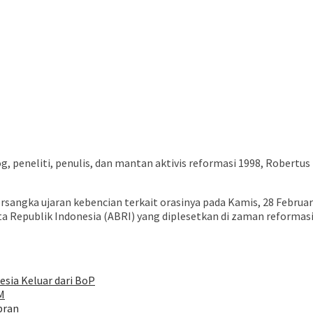
g, peneliti, penulis, dan mantan aktivis reformasi 1998, Robertus
angka ujaran kebencian terkait orasinya pada Kamis, 28 Februari 2
epublik Indonesia (ABRI) yang diplesetkan di zaman reformasi 199
esia Keluar dari BoP
M
bran