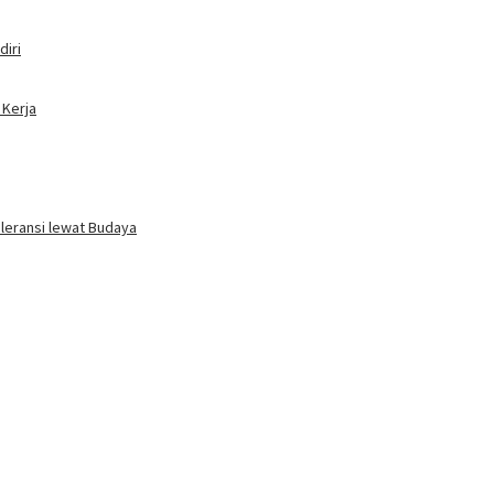
iri
 Kerja
oleransi lewat Budaya