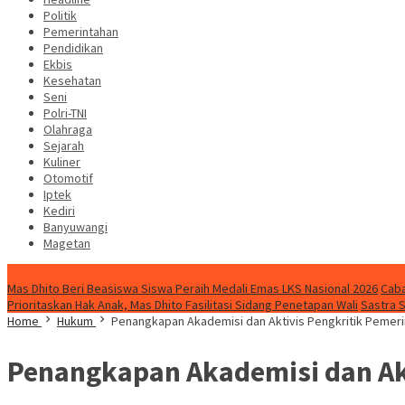
Politik
Pemerintahan
Pendidikan
Ekbis
Kesehatan
Seni
Polri-TNI
Olahraga
Sejarah
Kuliner
Otomotif
Iptek
Kediri
Banyuwangi
Magetan
Special Content
Mas Dhito Beri Beasiswa Siswa Peraih Medali Emas LKS Nasional 2026
Caba
Prioritaskan Hak Anak, Mas Dhito Fasilitasi Sidang Penetapan Wali
Sastra 
Home
Hukum
Penangkapan Akademisi dan Aktivis Pengkritik Pemeri
Penangkapan Akademisi dan Akt