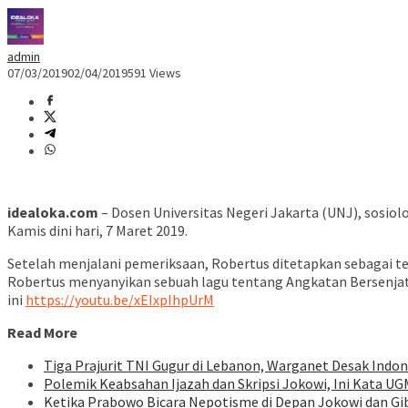
admin
07/03/2019
02/04/2019
591 Views
idealoka.com
– Dosen Universitas Negeri Jakarta (UNJ), sosiolo
Kamis dini hari, 7 Maret 2019.
Setelah menjalani pemeriksaan, Robertus ditetapkan sebagai ters
Robertus menyanyikan sebuah lagu tentang Angkatan Bersenjata R
ini
https://youtu.be/xEIxpIhpUrM
Read More
Tiga Prajurit TNI Gugur di Lebanon, Warganet Desak Indon
Polemik Keabsahan Ijazah dan Skripsi Jokowi, Ini Kata UG
Ketika Prabowo Bicara Nepotisme di Depan Jokowi dan Gi