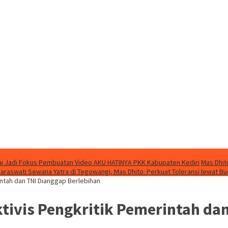
i Jadi Fokus Pembuatan Video AKU HATINYA PKK Kabupaten Kediri
Mas Dhit
Saraswati Sewana Yatra di Tegowangi, Mas Dhito: Perkuat Toleransi lewat B
ntah dan TNI Dianggap Berlebihan
ivis Pengkritik Pemerintah dan