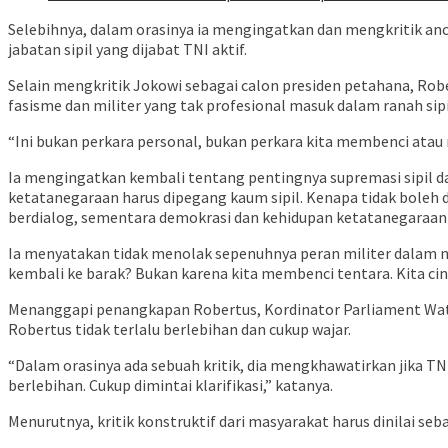
Selebihnya, dalam orasinya ia mengingatkan dan mengkritik an
jabatan sipil yang dijabat TNI aktif.
Selain mengkritik Jokowi sebagai calon presiden petahana, Ro
fasisme dan militer yang tak profesional masuk dalam ranah si
“Ini bukan perkara personal, bukan perkara kita membenci atau 
Ia mengingatkan kembali tentang pentingnya supremasi sipil dal
ketatanegaraan harus dipegang kaum sipil. Kenapa tidak boleh d
berdialog, sementara demokrasi dan kehidupan ketatanegaraan ha
Ia menyatakan tidak menolak sepenuhnya peran militer dalam 
kembali ke barak? Bukan karena kita membenci tentara. Kita cin
Menanggapi penangkapan Robertus, Kordinator Parliament Watc
Robertus tidak terlalu berlebihan dan cukup wajar.
“Dalam orasinya ada sebuah kritik, dia mengkhawatirkan jika TN
berlebihan. Cukup dimintai klarifikasi,” katanya.
Menurutnya, kritik konstruktif dari masyarakat harus dinilai se