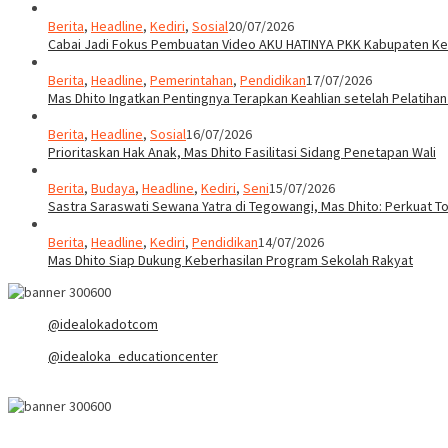
Berita
,
Headline
,
Kediri
,
Sosial
20/07/2026
Cabai Jadi Fokus Pembuatan Video AKU HATINYA PKK Kabupaten Ked
Berita
,
Headline
,
Pemerintahan
,
Pendidikan
17/07/2026
Mas Dhito Ingatkan Pentingnya Terapkan Keahlian setelah Pelatihan
Berita
,
Headline
,
Sosial
16/07/2026
Prioritaskan Hak Anak, Mas Dhito Fasilitasi Sidang Penetapan Wali
Berita
,
Budaya
,
Headline
,
Kediri
,
Seni
15/07/2026
Sastra Saraswati Sewana Yatra di Tegowangi, Mas Dhito: Perkuat T
Berita
,
Headline
,
Kediri
,
Pendidikan
14/07/2026
Mas Dhito Siap Dukung Keberhasilan Program Sekolah Rakyat
@idealokadotcom
@idealoka_educationcenter