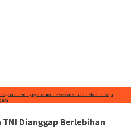
o Ingatkan Pentingnya Terapkan Keahlian setelah Pelatihan Kerja
udaya
 TNI Dianggap Berlebihan