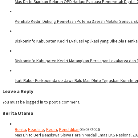
Mas Dhito Siapkan Seluruh OPD Hadapi Evaluasi Pemerintah Digital 
Pemkab Kediri Dukung Pemetaan Potensi Daerah Melalui Sensus E
Diskominfo Kabupaten Kediri Evaluasi Aplikasi yang Dikelola Pemk
Diskominfo Kabupaten Kediri Matangkan Persiapan Lokakarya dan P
Ikuti Rakor Forkopimda se-Jawa Bali, Mas Dhito Tegaskan Komitme
Leave a Reply
You must be
logged in
to post a comment.
Berita Utama
Berita
,
Headline
,
Kediri
,
Pendidikan
05/08/2026
Mas Dhito Beri Beasiswa Siswa Peraih Medali Emas LKS Nasional 20