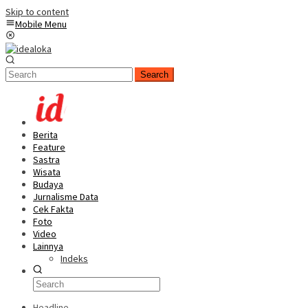
Skip to content
Mobile Menu
Search
Berita
Feature
Sastra
Wisata
Budaya
Jurnalisme Data
Cek Fakta
Foto
Video
Lainnya
Indeks
Headline