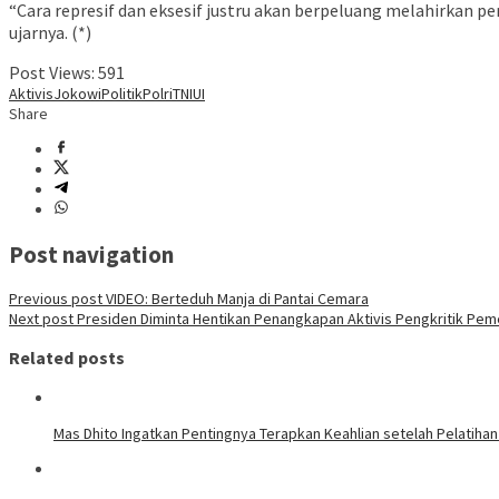
“Cara represif dan eksesif justru akan berpeluang melahirkan per
ujarnya. (*)
Post Views:
591
Aktivis
Jokowi
Politik
Polri
TNI
UI
Share
Post navigation
Previous post
VIDEO: Berteduh Manja di Pantai Cemara
Next post
Presiden Diminta Hentikan Penangkapan Aktivis Pengkritik Pem
Related posts
Mas Dhito Ingatkan Pentingnya Terapkan Keahlian setelah Pelatihan