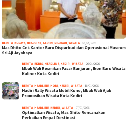
BERITA
,
BUDAYA
,
HEADLINE
,
KEDIRI
,
SEJARAH
,
WISATA
08/04/2026
Mas Dhito Cek Kantor Baru Disparbud dan Operasional Museum
Sri Aji Jayabaya
BERITA
,
EKBIS
,
HEADLINE
,
KEDIRI
,
WISATA
20/01/2026
Mbak Wali Resmikan Pasar Banjaran, Ikon Baru Wisata
Kuliner Kota Kediri
BERITA
,
HEADLINE
,
HOBI
,
KEDIRI
,
WISATA
18/01/2026
Hadiri Rally Wisata Mobil Kuno, Mbak Wali Ajak
Promosikan Wisata Kota Kediri
BERITA
,
HEADLINE
,
KEDIRI
,
WISATA
07/01/2026
Optimalkan Wisata, Mas Dhito Rencanakan
Perbaikan Empat Destinasi