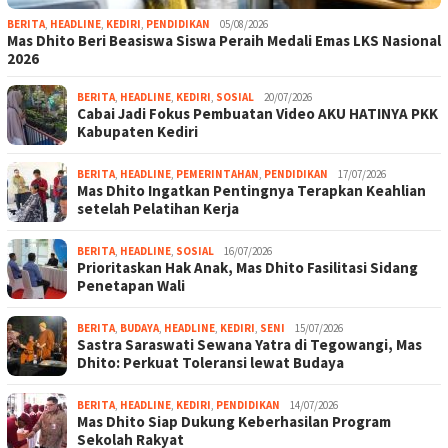
BERITA
,
HEADLINE
,
KEDIRI
,
PENDIDIKAN
05/08/2026
Mas Dhito Beri Beasiswa Siswa Peraih Medali Emas LKS Nasional
2026
BERITA
,
HEADLINE
,
KEDIRI
,
SOSIAL
20/07/2026
Cabai Jadi Fokus Pembuatan Video AKU HATINYA PKK
Kabupaten Kediri
BERITA
,
HEADLINE
,
PEMERINTAHAN
,
PENDIDIKAN
17/07/2026
Mas Dhito Ingatkan Pentingnya Terapkan Keahlian
setelah Pelatihan Kerja
BERITA
,
HEADLINE
,
SOSIAL
16/07/2026
Prioritaskan Hak Anak, Mas Dhito Fasilitasi Sidang
Penetapan Wali
BERITA
,
BUDAYA
,
HEADLINE
,
KEDIRI
,
SENI
15/07/2026
Sastra Saraswati Sewana Yatra di Tegowangi, Mas
Dhito: Perkuat Toleransi lewat Budaya
BERITA
,
HEADLINE
,
KEDIRI
,
PENDIDIKAN
14/07/2026
Mas Dhito Siap Dukung Keberhasilan Program
Sekolah Rakyat