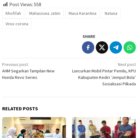
Post Views:
558
Khofifah
Mahasiswa Jatim
Masa Karantina
Natuna
Virus corona
SHARE
Post
Previous post
Next post
AHM Segarkan Tampilan New
Luncurkan Mobil Pintar Pemilu, KPU
navigation
Honda Revo Series
Kabupaten Kediri ‘Jemput Bola’
Sosialisasi Pilkada
RELATED POSTS