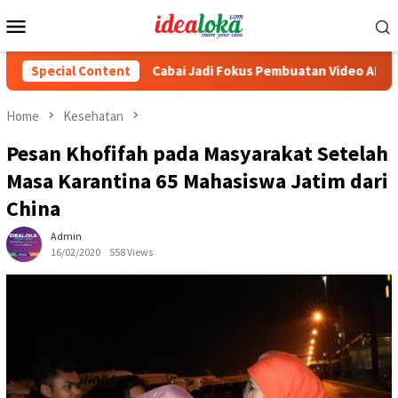
Skip
Mobile
to
Menu
content
026
Special Content
Cabai Jadi Fokus Pembuatan Video AKU HATINYA PKK 
Home
Kesehatan
Pesan Khofifah pada Masyarakat Setelah
Masa Karantina 65 Mahasiswa Jatim dari
China
Admin
16/02/2020
558 Views