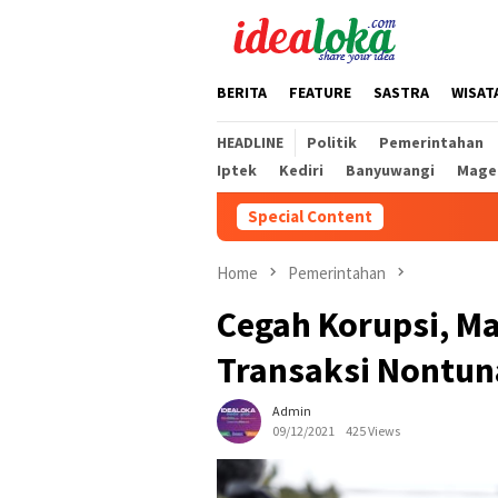
Skip
to
content
BERITA
FEATURE
SASTRA
WISAT
HEADLINE
Politik
Pemerintahan
Iptek
Kediri
Banyuwangi
Mage
Special Content
Mas D
Home
Pemerintahan
Cegah Korupsi, M
Transaksi Nontun
Admin
09/12/2021
425 Views