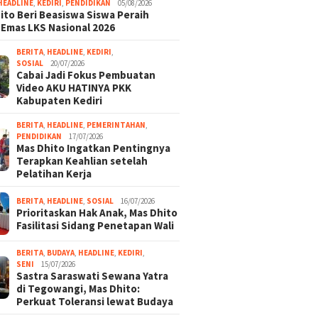
HEADLINE
,
KEDIRI
,
PENDIDIKAN
05/08/2026
ito Beri Beasiswa Siswa Peraih
 Emas LKS Nasional 2026
BERITA
,
HEADLINE
,
KEDIRI
,
SOSIAL
20/07/2026
Cabai Jadi Fokus Pembuatan
Video AKU HATINYA PKK
Kabupaten Kediri
BERITA
,
HEADLINE
,
PEMERINTAHAN
,
PENDIDIKAN
17/07/2026
Mas Dhito Ingatkan Pentingnya
Terapkan Keahlian setelah
Pelatihan Kerja
BERITA
,
HEADLINE
,
SOSIAL
16/07/2026
Prioritaskan Hak Anak, Mas Dhito
Fasilitasi Sidang Penetapan Wali
BERITA
,
BUDAYA
,
HEADLINE
,
KEDIRI
,
SENI
15/07/2026
Sastra Saraswati Sewana Yatra
di Tegowangi, Mas Dhito:
Perkuat Toleransi lewat Budaya