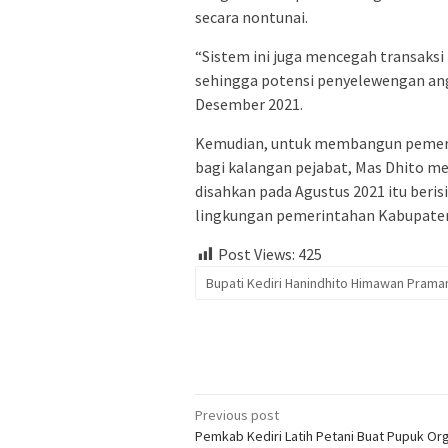
secara nontunai.
“Sistem ini juga mencegah transaksi i
sehingga potensi penyelewengan angg
Desember 2021.
Kemudian, untuk membangun pemerin
bagi kalangan pejabat, Mas Dhito m
disahkan pada Agustus 2021 itu beris
lingkungan pemerintahan Kabupaten 
Post Views:
425
Bupati Kediri Hanindhito Himawan Prama
Post
Previous post
Pemkab Kediri Latih Petani Buat Pupuk Or
navigation