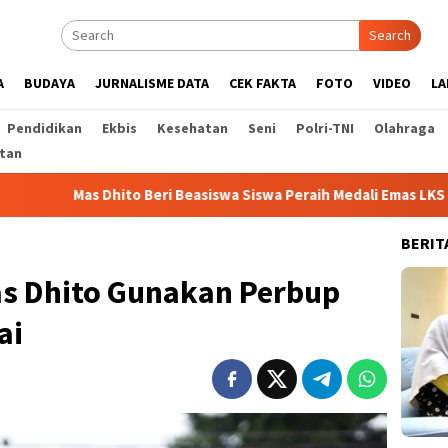
Search
A
BUDAYA
JURNALISME DATA
CEK FAKTA
FOTO
VIDEO
LA
Pendidikan
Ekbis
Kesehatan
Seni
Polri-TNI
Olahraga
tan
hito Beri Beasiswa Siswa Peraih Medali Emas LKS Nasional 2026
BERIT
as Dhito Gunakan Perbup
ai