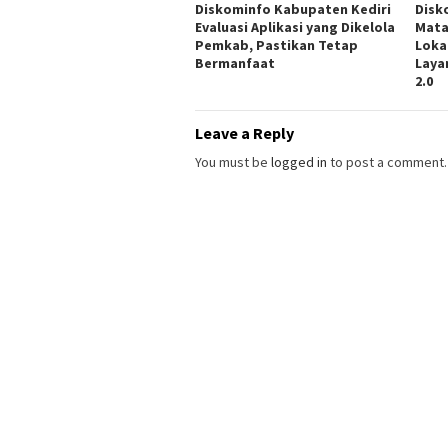
Diskominfo Kabupaten Kediri
Disk
Evaluasi Aplikasi yang Dikelola
Mata
Pemkab, Pastikan Tetap
Loka
Bermanfaat
Laya
2.0
Leave a Reply
You must be
logged in
to post a comment.