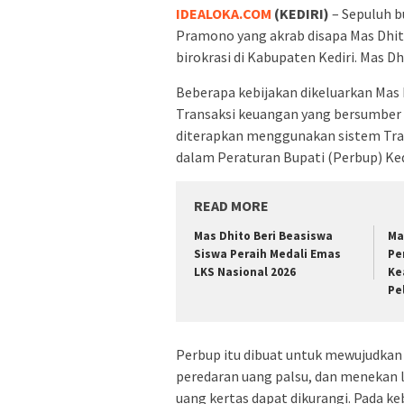
IDEALOKA.COM
(KEDIRI)
– Sepuluh b
Pramono yang akrab disapa Mas Dh
birokrasi di Kabupaten Kediri. Mas D
Beberapa kebijakan dikeluarkan Mas
Transaksi keuangan yang bersumber
diterapkan menggunakan sistem Tran
dalam Peraturan Bupati (Perbup) Ke
READ MORE
Mas Dhito Beri Beasiswa
Ma
Siswa Peraih Medali Emas
Pe
LKS Nasional 2026
Ke
Pe
Perbup itu dibuat untuk mewujudkan
peredaran uang palsu, dan menekan l
uang kertas dapat dikurangi. Pada keb