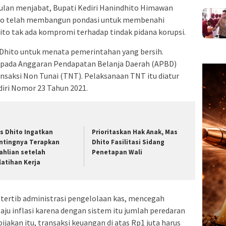
ulan menjabat, Bupati Kediri Hanindhito Himawan
ito telah membangun pondasi untuk membenahi
hito tak ada kompromi terhadap tindak pidana korupsi.
 Dhito untuk menata pemerintahan yang bersih.
 pada Anggaran Pendapatan Belanja Daerah (APBD)
saksi Non Tunai (TNT). Pelaksanaan TNT itu diatur
diri Nomor 23 Tahun 2021.
s Dhito Ingatkan
Prioritaskan Hak Anak, Mas
ntingnya Terapkan
Dhito Fasilitasi Sidang
ahlian setelah
Penetapan Wali
latihan Kerja
 tertib administrasi pengelolaan kas, mencegah
aju inflasi karena dengan sistem itu jumlah peredaran
ijakan itu, transaksi keuangan di atas Rp1 juta harus