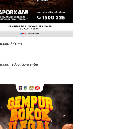
ealokadotcom
aloka_educationcenter