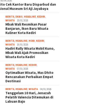
08/04/2026
ito Cek Kantor Baru Disparbud dan
ional Museum Sri Aji Jayabaya
BERITA
,
EKBIS
,
HEADLINE
,
KEDIRI
,
WISATA
20/01/2026
Mbak Wali Resmikan Pasar
Banjaran, Ikon Baru Wisata
Kuliner Kota Kediri
BERITA
,
HEADLINE
,
HOBI
,
KEDIRI
,
WISATA
18/01/2026
Hadiri Rally Wisata Mobil Kuno,
Mbak Wali Ajak Promosikan
Wisata Kota Kediri
BERITA
,
HEADLINE
,
KEDIRI
,
WISATA
07/01/2026
Optimalkan Wisata, Mas Dhito
Rencanakan Perbaikan Empat
Destinasi
BERITA
,
HEADLINE
,
WISATA
04/01/2026
Tenggelam 10 Hari, Jenazah
Pelatih Valencia Ditemukan di
Labuan Bajo