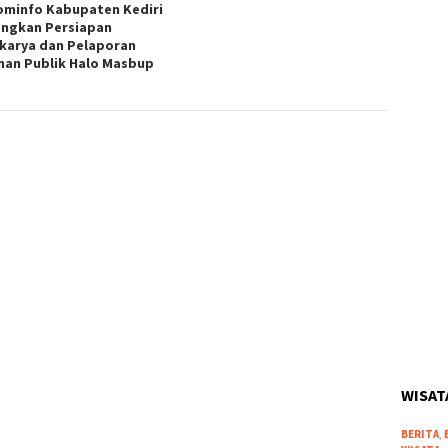
ominfo Kabupaten Kediri
ngkan Persiapan
karya dan Pelaporan
nan Publik Halo Masbup
WISAT
BERITA
,