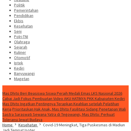
Politik
Pemerintahan
Pendidikan
Ekbis
Kesehatan
Seni
Polri-TNI
Olahraga
Sejarah
Kuliner
Otomotif
Iptek
Kediri
Banyuwangi
Magetan
Special Content
Mas Dhito Beri Beasiswa Siswa Peraih Medali Emas LKS Nasional 2026
Cabai Jadi Fokus Pembuatan Video AKU HATINYA PKK Kabupaten Kediri
Mas Dhito Ingatkan Pentingnya Terapkan Keahlian setelah Pelatihan
Kerja
Prioritaskan Hak Anak, Mas Dhito Fasilitasi Sidang Penetapan Wali
Sastra Saraswati Sewana Yatra di Tegowangi, Mas Dhito: Perkuat
Toleransi lewat Budaya
Home
Kesehatan
Covid-19 Meningkat, Tiga Puskesmas di Madiun
Jadi Tempat Isoter