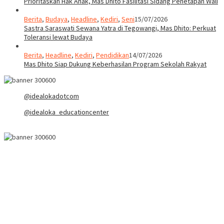
Prioritaskan Hak Anak, Mas Dhito Fasilitasi Sidang Penetapan Wali
Berita
,
Budaya
,
Headline
,
Kediri
,
Seni
15/07/2026
Sastra Saraswati Sewana Yatra di Tegowangi, Mas Dhito: Perkuat
Toleransi lewat Budaya
Berita
,
Headline
,
Kediri
,
Pendidikan
14/07/2026
Mas Dhito Siap Dukung Keberhasilan Program Sekolah Rakyat
@idealokadotcom
@idealoka_educationcenter