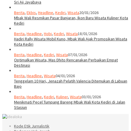
Sri Aji Jayabaya
Berita
,
Ekbis
,
Headline
,
Kediri
,
Wisata
20/01/2026
Mbak Wali Resmikan Pasar Banjaran, Ikon Baru Wisata Kuliner Kota
Kediri
Berita
,
Headline
,
Hobi
,
Kediri
,
Wisata
18/01/2026
Hadiri Rally Wisata Mobil Kuno, Mbak Wali Ajak Promosikan Wisata
Kota Kediri
Berita
,
Headline
,
Kediri
,
Wisata
07/01/2026
Optimalkan Wisata, Mas Dhito Rencanakan Perbaikan Empat
Destinasi
Berita
,
Headline
,
Wisata
04/01/2026
Tenggelam 10 Hari, Jenazah Pelatih Valencia Ditemukan di Labuan
Bajo
Berita
,
Headline
,
Kediri
,
Kuliner
,
Wisata
03/01/2026
Menikmati Pecel Tumpang Bareng Mbak Wali Kota Kediri di Jalan
Stasiun
Kode Etik Jurnalistik