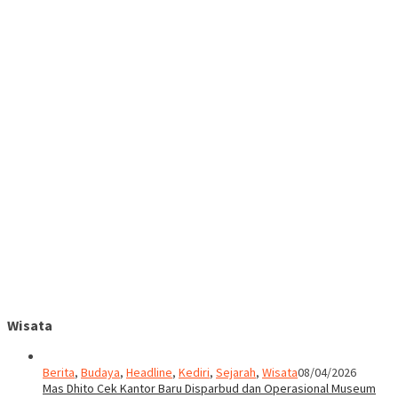
Wisata
Berita
,
Budaya
,
Headline
,
Kediri
,
Sejarah
,
Wisata
08/04/2026
Mas Dhito Cek Kantor Baru Disparbud dan Operasional Museum