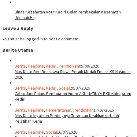
Dinas Kesehatan Kota Kediri Gelar Pembekalan Kesehatan
Jemaah Haji
Leave a Reply
You must be
logged in
to post a comment.
Berita Utama
Berita
,
Headline
,
Kediri
,
Pendidikan
05/08/2026
Mas Dhito Beri Beasiswa Siswa Peraih Medali Emas LKS Nasional
2026
Berita
,
Headline
,
Kediri
,
Sosial
20/07/2026
Cabai Jadi Fokus Pembuatan Video AKU HATINYA PKK Kabupaten
Kediri
Berita
,
Headline
,
Pemerintahan
,
Pendidikan
17/07/2026
Mas Dhito Ingatkan Pentingnya Terapkan Keahlian setelah
Pelatihan Kerja
Berita
,
Headline
,
Sosial
16/07/2026