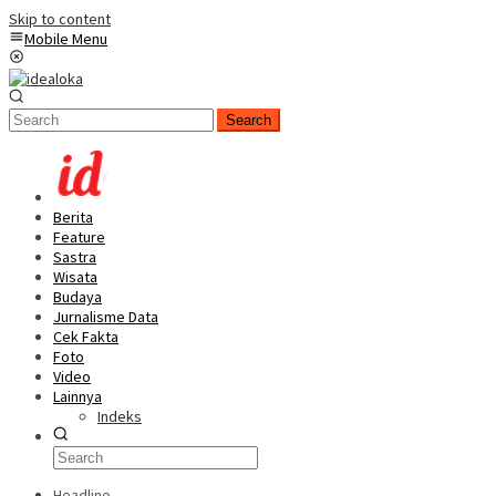
Skip to content
Mobile Menu
Search
Berita
Feature
Sastra
Wisata
Budaya
Jurnalisme Data
Cek Fakta
Foto
Video
Lainnya
Indeks
Headline