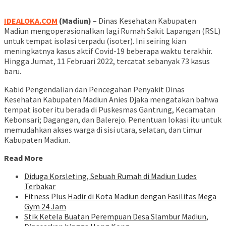
IDEALOKA.COM
(Madiun)
– Dinas Kesehatan Kabupaten
Madiun mengoperasionalkan lagi Rumah Sakit Lapangan (RSL)
untuk tempat isolasi terpadu (isoter). Ini seiring kian
meningkatnya kasus aktif Covid-19 beberapa waktu terakhir.
Hingga Jumat, 11 Februari 2022, tercatat sebanyak 73 kasus
baru.
Kabid Pengendalian dan Pencegahan Penyakit Dinas
Kesehatan Kabupaten Madiun Anies Djaka mengatakan bahwa
tempat isoter itu berada di Puskesmas Gantrung, Kecamatan
Kebonsari; Dagangan, dan Balerejo. Penentuan lokasi itu untuk
memudahkan akses warga di sisi utara, selatan, dan timur
Kabupaten Madiun.
Read More
Diduga Korsleting, Sebuah Rumah di Madiun Ludes
Terbakar
Fitness Plus Hadir di Kota Madiun dengan Fasilitas Mega
Gym 24 Jam
Stik Ketela Buatan Perempuan Desa Slambur Madiun,