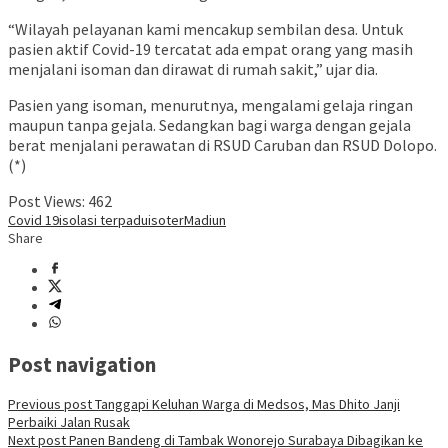
“Wilayah pelayanan kami mencakup sembilan desa. Untuk
pasien aktif Covid-19 tercatat ada empat orang yang masih
menjalani isoman dan dirawat di rumah sakit,” ujar dia.
Pasien yang isoman, menurutnya, mengalami gelaja ringan
maupun tanpa gejala. Sedangkan bagi warga dengan gejala
berat menjalani perawatan di RSUD Caruban dan RSUD Dolopo.
(*)
Post Views:
462
Covid 19
isolasi terpadu
isoter
Madiun
Share
Post navigation
Previous post
Tanggapi Keluhan Warga di Medsos, Mas Dhito Janji
Perbaiki Jalan Rusak
Next post
Panen Bandeng di Tambak Wonorejo Surabaya Dibagikan ke