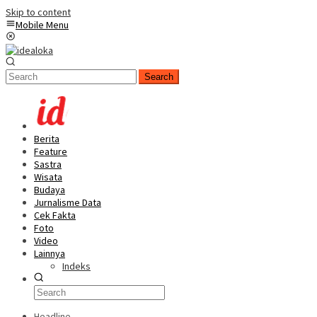
Skip to content
Mobile Menu
Search
Berita
Feature
Sastra
Wisata
Budaya
Jurnalisme Data
Cek Fakta
Foto
Video
Lainnya
Indeks
Headline