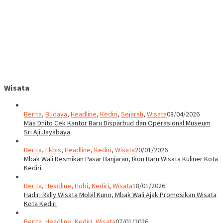
Wisata
Berita
,
Budaya
,
Headline
,
Kediri
,
Sejarah
,
Wisata
08/04/2026
Mas Dhito Cek Kantor Baru Disparbud dan Operasional Museum
Sri Aji Jayabaya
Berita
,
Ekbis
,
Headline
,
Kediri
,
Wisata
20/01/2026
Mbak Wali Resmikan Pasar Banjaran, Ikon Baru Wisata Kuliner Kota
Kediri
Berita
,
Headline
,
Hobi
,
Kediri
,
Wisata
18/01/2026
Hadiri Rally Wisata Mobil Kuno, Mbak Wali Ajak Promosikan Wisata
Kota Kediri
Berita
,
Headline
,
Kediri
,
Wisata
07/01/2026