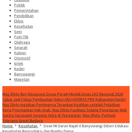
Politik
Pemerintahan
Pendidikan
Ekbis
Kesehatan
Seni
Polri-TNI
Olahraga
Sejarah
Kuliner
Otomotif
Iptek
Kediri
Banyuwangi
Magetan
Special Content
Mas Dhito Beri Beasiswa Siswa Peraih Medali Emas LKS Nasional 2026
Cabai Jadi Fokus Pembuatan Video AKU HATINYA PKK Kabupaten Kediri
Mas Dhito Ingatkan Pentingnya Terapkan Keahlian setelah Pelatihan
Kerja
Prioritaskan Hak Anak, Mas Dhito Fasilitasi Sidang Penetapan Wali
Sastra Saraswati Sewana Yatra di Tegowangi, Mas Dhito: Perkuat
Toleransi lewat Budaya
Home
Kesehatan
Siswi MI Darun Najah II Banyuwangi Diberi Edukasi
Kesehatan Reproduksi dan Bumbu Dapur