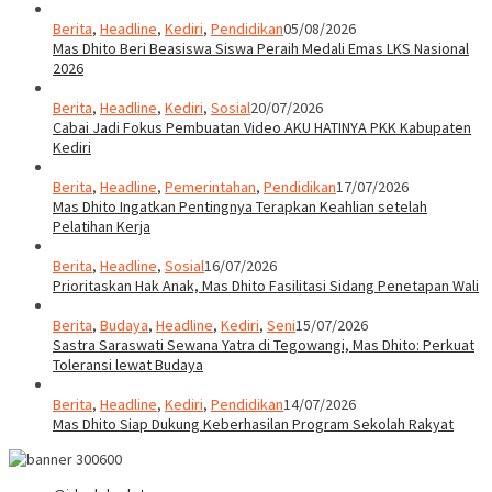
Berita
,
Headline
,
Kediri
,
Pendidikan
05/08/2026
Mas Dhito Beri Beasiswa Siswa Peraih Medali Emas LKS Nasional
2026
Berita
,
Headline
,
Kediri
,
Sosial
20/07/2026
Cabai Jadi Fokus Pembuatan Video AKU HATINYA PKK Kabupaten
Kediri
Berita
,
Headline
,
Pemerintahan
,
Pendidikan
17/07/2026
Mas Dhito Ingatkan Pentingnya Terapkan Keahlian setelah
Pelatihan Kerja
Berita
,
Headline
,
Sosial
16/07/2026
Prioritaskan Hak Anak, Mas Dhito Fasilitasi Sidang Penetapan Wali
Berita
,
Budaya
,
Headline
,
Kediri
,
Seni
15/07/2026
Sastra Saraswati Sewana Yatra di Tegowangi, Mas Dhito: Perkuat
Toleransi lewat Budaya
Berita
,
Headline
,
Kediri
,
Pendidikan
14/07/2026
Mas Dhito Siap Dukung Keberhasilan Program Sekolah Rakyat