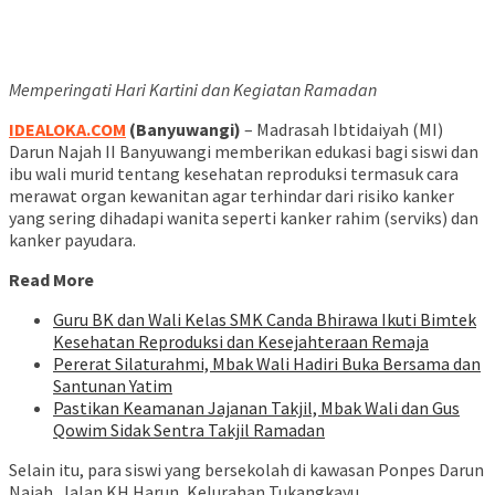
Memperingati Hari Kartini dan Kegiatan Ramadan
IDEALOKA.COM
(Banyuwangi)
– Madrasah Ibtidaiyah (MI)
Darun Najah II Banyuwangi memberikan edukasi bagi siswi dan
ibu wali murid tentang kesehatan reproduksi termasuk cara
merawat organ kewanitan agar terhindar dari risiko kanker
yang sering dihadapi wanita seperti kanker rahim (serviks) dan
kanker payudara.
Read More
Guru BK dan Wali Kelas SMK Canda Bhirawa Ikuti Bimtek
Kesehatan Reproduksi dan Kesejahteraan Remaja
Pererat Silaturahmi, Mbak Wali Hadiri Buka Bersama dan
Santunan Yatim
Pastikan Keamanan Jajanan Takjil, Mbak Wali dan Gus
Qowim Sidak Sentra Takjil Ramadan
Selain itu, para siswi yang bersekolah di kawasan Ponpes Darun
Najah, Jalan KH Harun, Kelurahan Tukangkayu,