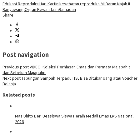
Edukasi Reproduksi
Hari Kartini
kesehatan reproduksi
MI Darun Najah II
Banyuwangi
Organ Kewanitaan
Ramadan
Share
Post navigation
Previous post
VIDEO: Koleksi Perhiasan Emas dan Permata Majapahit
dan Sebelum Majapahit
Next post
Tabungan Sampah Terpadu ITS, Bisa Ditukar Uang atau Voucher
Belanja
Related posts
Mas Dhito Beri Beasiswa Siswa Peraih Medali Emas LKS Nasional
2026