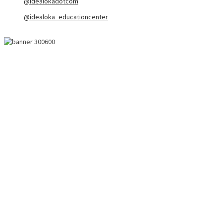
@idealokadotcom
@idealoka_educationcenter