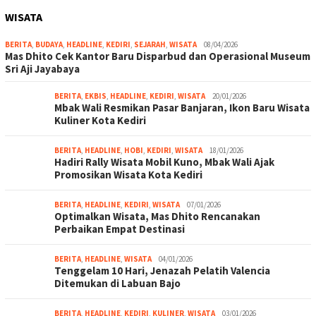
WISATA
BERITA
,
BUDAYA
,
HEADLINE
,
KEDIRI
,
SEJARAH
,
WISATA
08/04/2026
Mas Dhito Cek Kantor Baru Disparbud dan Operasional Museum
Sri Aji Jayabaya
BERITA
,
EKBIS
,
HEADLINE
,
KEDIRI
,
WISATA
20/01/2026
Mbak Wali Resmikan Pasar Banjaran, Ikon Baru Wisata
Kuliner Kota Kediri
BERITA
,
HEADLINE
,
HOBI
,
KEDIRI
,
WISATA
18/01/2026
Hadiri Rally Wisata Mobil Kuno, Mbak Wali Ajak
Promosikan Wisata Kota Kediri
BERITA
,
HEADLINE
,
KEDIRI
,
WISATA
07/01/2026
Optimalkan Wisata, Mas Dhito Rencanakan
Perbaikan Empat Destinasi
BERITA
,
HEADLINE
,
WISATA
04/01/2026
Tenggelam 10 Hari, Jenazah Pelatih Valencia
Ditemukan di Labuan Bajo
BERITA
,
HEADLINE
,
KEDIRI
,
KULINER
,
WISATA
03/01/2026