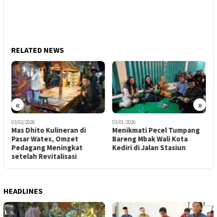
RELATED NEWS
«
»
03/02/2026
03/01/2026
1
Mas Dhito Kulineran di
Menikmati Pecel Tumpang
P
Pasar Wates, Omzet
Bareng Mbak Wali Kota
G
Pedagang Meningkat
Kediri di Jalan Stasiun
I
setelah Revitalisasi
B
HEADLINES