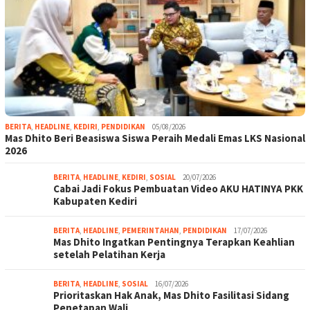
BERITA
,
HEADLINE
,
KEDIRI
,
PENDIDIKAN
05/08/2026
Mas Dhito Beri Beasiswa Siswa Peraih Medali Emas LKS Nasional
2026
BERITA
,
HEADLINE
,
KEDIRI
,
SOSIAL
20/07/2026
Cabai Jadi Fokus Pembuatan Video AKU HATINYA PKK
Kabupaten Kediri
BERITA
,
HEADLINE
,
PEMERINTAHAN
,
PENDIDIKAN
17/07/2026
Mas Dhito Ingatkan Pentingnya Terapkan Keahlian
setelah Pelatihan Kerja
BERITA
,
HEADLINE
,
SOSIAL
16/07/2026
Prioritaskan Hak Anak, Mas Dhito Fasilitasi Sidang
Penetapan Wali