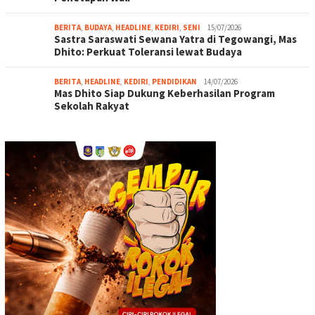
BERITA
,
BUDAYA
,
HEADLINE
,
KEDIRI
,
SENI
15/07/2026
Sastra Saraswati Sewana Yatra di Tegowangi, Mas
Dhito: Perkuat Toleransi lewat Budaya
BERITA
,
HEADLINE
,
KEDIRI
,
PENDIDIKAN
14/07/2026
Mas Dhito Siap Dukung Keberhasilan Program
Sekolah Rakyat