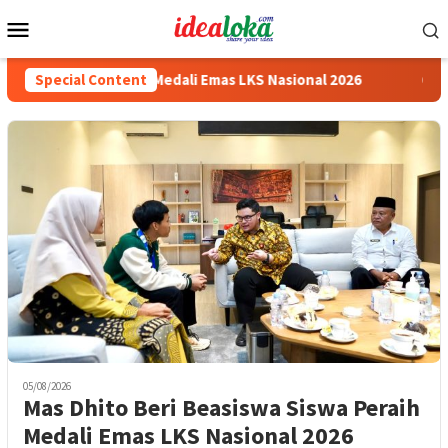
Skip
Mobile
to
Menu
content
Siswa Peraih Medali Emas LKS Nasional 2026
Special Content
Cabai Jadi F
05/08/2026
Mas Dhito Beri Beasiswa Siswa Peraih
Medali Emas LKS Nasional 2026