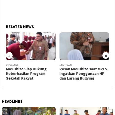
RELATED NEWS
«
»
14/07/2026
13/07/2026
1
Mas Dhito Siap Dukung
Pesan Mas Dhito saat MPLS,
S
Keberhasilan Program
Ingatkan Penggunaan HP
P
n
Sekolah Rakyat
dan Larang Bullying
L
HEADLINES