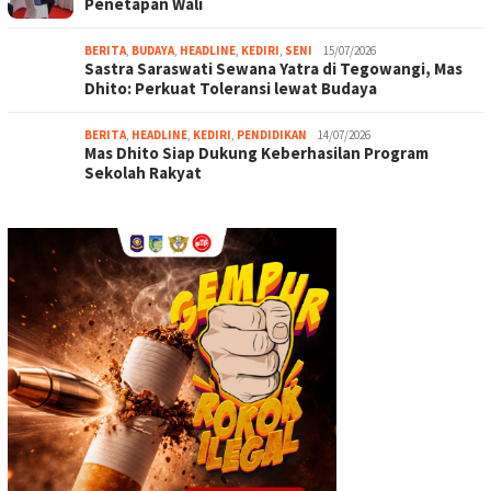
Penetapan Wali
BERITA
,
BUDAYA
,
HEADLINE
,
KEDIRI
,
SENI
15/07/2026
Sastra Saraswati Sewana Yatra di Tegowangi, Mas
Dhito: Perkuat Toleransi lewat Budaya
BERITA
,
HEADLINE
,
KEDIRI
,
PENDIDIKAN
14/07/2026
Mas Dhito Siap Dukung Keberhasilan Program
Sekolah Rakyat