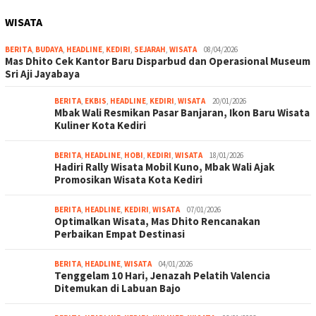
WISATA
BERITA
,
BUDAYA
,
HEADLINE
,
KEDIRI
,
SEJARAH
,
WISATA
08/04/2026
Mas Dhito Cek Kantor Baru Disparbud dan Operasional Museum
Sri Aji Jayabaya
BERITA
,
EKBIS
,
HEADLINE
,
KEDIRI
,
WISATA
20/01/2026
Mbak Wali Resmikan Pasar Banjaran, Ikon Baru Wisata
Kuliner Kota Kediri
BERITA
,
HEADLINE
,
HOBI
,
KEDIRI
,
WISATA
18/01/2026
Hadiri Rally Wisata Mobil Kuno, Mbak Wali Ajak
Promosikan Wisata Kota Kediri
BERITA
,
HEADLINE
,
KEDIRI
,
WISATA
07/01/2026
Optimalkan Wisata, Mas Dhito Rencanakan
Perbaikan Empat Destinasi
BERITA
,
HEADLINE
,
WISATA
04/01/2026
Tenggelam 10 Hari, Jenazah Pelatih Valencia
Ditemukan di Labuan Bajo