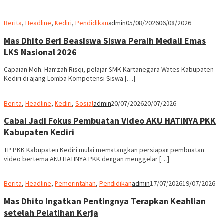
Berita
,
Headline
,
Kediri
,
Pendidikan
admin
05/08/2026
06/08/2026
Mas Dhito Beri Beasiswa Siswa Peraih Medali Emas
LKS Nasional 2026
Capaian Moh. Hamzah Risqi, pelajar SMK Kartanegara Wates Kabupaten
Kediri di ajang Lomba Kompetensi Siswa […]
Berita
,
Headline
,
Kediri
,
Sosial
admin
20/07/2026
20/07/2026
Cabai Jadi Fokus Pembuatan Video AKU HATINYA PKK
Kabupaten Kediri
TP PKK Kabupaten Kediri mulai mematangkan persiapan pembuatan
video bertema AKU HATINYA PKK dengan menggelar […]
Berita
,
Headline
,
Pemerintahan
,
Pendidikan
admin
17/07/2026
19/07/2026
Mas Dhito Ingatkan Pentingnya Terapkan Keahlian
setelah Pelatihan Kerja