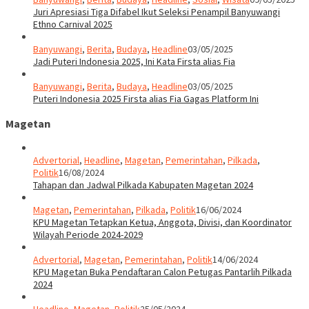
Juri Apresiasi Tiga Difabel Ikut Seleksi Penampil Banyuwangi
Ethno Carnival 2025
Banyuwangi
,
Berita
,
Budaya
,
Headline
03/05/2025
Jadi Puteri Indonesia 2025, Ini Kata Firsta alias Fia
Banyuwangi
,
Berita
,
Budaya
,
Headline
03/05/2025
Puteri Indonesia 2025 Firsta alias Fia Gagas Platform Ini
Magetan
Advertorial
,
Headline
,
Magetan
,
Pemerintahan
,
Pilkada
,
Politik
16/08/2024
Tahapan dan Jadwal Pilkada Kabupaten Magetan 2024
Magetan
,
Pemerintahan
,
Pilkada
,
Politik
16/06/2024
KPU Magetan Tetapkan Ketua, Anggota, Divisi, dan Koordinator
Wilayah Periode 2024-2029
Advertorial
,
Magetan
,
Pemerintahan
,
Politik
14/06/2024
KPU Magetan Buka Pendaftaran Calon Petugas Pantarlih Pilkada
2024
Headline
,
Magetan
,
Politik
25/05/2024