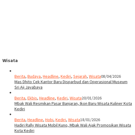
Wisata
Berita
,
Budaya
,
Headline
,
Kediri
,
Sejarah
,
Wisata
08/04/2026
Mas Dhito Cek Kantor Baru Disparbud dan Operasional Museum
Sri Aji Jayabaya
Berita
,
Ekbis
,
Headline
,
Kediri
,
Wisata
20/01/2026
Mbak Wali Resmikan Pasar Banjaran, Ikon Baru Wisata Kuliner Kota
Kediri
Berita
,
Headline
,
Hobi
,
Kediri
,
Wisata
18/01/2026
Hadiri Rally Wisata Mobil Kuno, Mbak Wali Ajak Promosikan Wisata
Kota Kediri