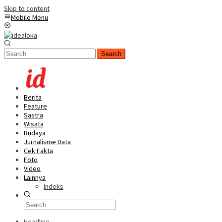
Skip to content
Mobile Menu
Search
Berita
Feature
Sastra
Wisata
Budaya
Jurnalisme Data
Cek Fakta
Foto
Video
Lainnya
Indeks
Headline