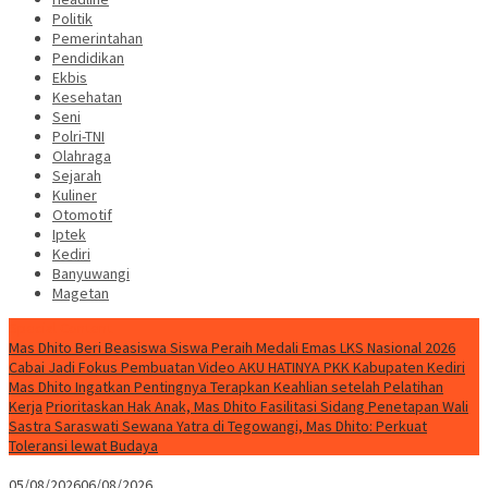
Politik
Pemerintahan
Pendidikan
Ekbis
Kesehatan
Seni
Polri-TNI
Olahraga
Sejarah
Kuliner
Otomotif
Iptek
Kediri
Banyuwangi
Magetan
Special Content
Mas Dhito Beri Beasiswa Siswa Peraih Medali Emas LKS Nasional 2026
Cabai Jadi Fokus Pembuatan Video AKU HATINYA PKK Kabupaten Kediri
Mas Dhito Ingatkan Pentingnya Terapkan Keahlian setelah Pelatihan
Kerja
Prioritaskan Hak Anak, Mas Dhito Fasilitasi Sidang Penetapan Wali
Sastra Saraswati Sewana Yatra di Tegowangi, Mas Dhito: Perkuat
Toleransi lewat Budaya
05/08/2026
06/08/2026