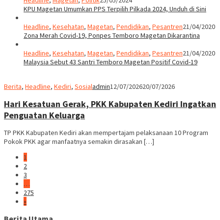
KPU Magetan Umumkan PPS Terpilih Pilkada 2024, Unduh di Sini
Headline
,
Kesehatan
,
Magetan
,
Pendidikan
,
Pesantren
21/04/2020
Zona Merah Covid-19, Ponpes Temboro Magetan Dikarantina
Headline
,
Kesehatan
,
Magetan
,
Pendidikan
,
Pesantren
21/04/2020
Malaysia Sebut 43 Santri Temboro Magetan Positif Covid-19
Berita
,
Headline
,
Kediri
,
Sosial
admin
12/07/2026
20/07/2026
Hari Kesatuan Gerak, PKK Kabupaten Kediri Ingatkan
Penguatan Keluarga
TP PKK Kabupaten Kediri akan mempertajam pelaksanaan 10 Program
Pokok PKK agar manfaatnya semakin dirasakan […]
1
2
3
…
275
»
Berita Utama