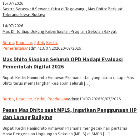
15/07/2026
Sastra Saraswati Sewana Yatra di Tegowangi, Mas Dhito: Perkuat
Toleransi lewat Budaya
14/07/2026
Mas Dhito Siap Dukung Keberhasilan Program Sekolah Rakyat
Berita
,
Headline
,
Iptek
,
Kediri
,
Pemerintahan
admin
13/07/2026
20/07/2026
Mas Dhito Siapkan Seluruh OPD Hadapi Evaluasi
Pemerintah Digital 2026
Bupati Kediri Hanindhito Himawan Pramana atau yang akrab disapa Mas
Dhito terus mematangkan kesiapan seluruh […]
Berita
,
Headline
,
Kediri
,
Pendidikan
admin
13/07/2026
20/07/2026
Pesan Mas Dhito saat MPLS, Ingatkan Penggunaan HP
dan Larang Bullying
Bupati Kediri Hanindhito Himawan Pramana mengecek hari pertama
Masa Pengenalan Lingkungan Sekolah (MPLS) di SMPN […]