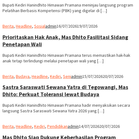
Bupati Kediri Hanindhito Himawan Pramana meninjau langsung program
Pelatihan Berbasis Kompetensi (PBK) yang digelar di […]
Berita
,
Headline
,
Sosial
admin
16/07/2026
19/07/2026
Prioritaskan Hak Anak, Mas Dhito Fasilitasi Sidang
Penetapan Wali
Bupati Kediri Hanindhito Himawan Pramana terus memastikan hak-hak
anak tetap terlindungi melalui penetapan wali yang […]
Berita
,
Budaya
,
Headline
,
Kediri
,
Seni
admin
15/07/2026
20/07/2026
Sastra Saraswati Sewana Yatra di Tegowangi, Mas
Dhito: Perkuat Toleransi lewat Budaya
Bupati Kediri Hanindhito Himawan Pramana hadir menyaksikan secara
langsung Sastra Saraswati Sewana Yatra 2026 yang […]
Berita
,
Headline
,
Kediri
,
Pendidikan
admin
14/07/2026
20/07/2026
Mas Dhito Siap Dukung Keberhasilan Program