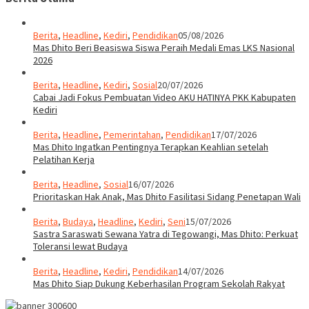
Berita
,
Headline
,
Kediri
,
Pendidikan
05/08/2026
Mas Dhito Beri Beasiswa Siswa Peraih Medali Emas LKS Nasional
2026
Berita
,
Headline
,
Kediri
,
Sosial
20/07/2026
Cabai Jadi Fokus Pembuatan Video AKU HATINYA PKK Kabupaten
Kediri
Berita
,
Headline
,
Pemerintahan
,
Pendidikan
17/07/2026
Mas Dhito Ingatkan Pentingnya Terapkan Keahlian setelah
Pelatihan Kerja
Berita
,
Headline
,
Sosial
16/07/2026
Prioritaskan Hak Anak, Mas Dhito Fasilitasi Sidang Penetapan Wali
Berita
,
Budaya
,
Headline
,
Kediri
,
Seni
15/07/2026
Sastra Saraswati Sewana Yatra di Tegowangi, Mas Dhito: Perkuat
Toleransi lewat Budaya
Berita
,
Headline
,
Kediri
,
Pendidikan
14/07/2026
Mas Dhito Siap Dukung Keberhasilan Program Sekolah Rakyat