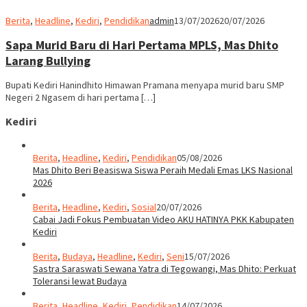
Berita
,
Headline
,
Kediri
,
Pendidikan
admin
13/07/2026
20/07/2026
Sapa Murid Baru di Hari Pertama MPLS, Mas Dhito
Larang Bullying
Bupati Kediri Hanindhito Himawan Pramana menyapa murid baru SMP
Negeri 2 Ngasem di hari pertama […]
Kediri
Berita
,
Headline
,
Kediri
,
Pendidikan
05/08/2026
Mas Dhito Beri Beasiswa Siswa Peraih Medali Emas LKS Nasional
2026
Berita
,
Headline
,
Kediri
,
Sosial
20/07/2026
Cabai Jadi Fokus Pembuatan Video AKU HATINYA PKK Kabupaten
Kediri
Berita
,
Budaya
,
Headline
,
Kediri
,
Seni
15/07/2026
Sastra Saraswati Sewana Yatra di Tegowangi, Mas Dhito: Perkuat
Toleransi lewat Budaya
Berita
,
Headline
,
Kediri
,
Pendidikan
14/07/2026