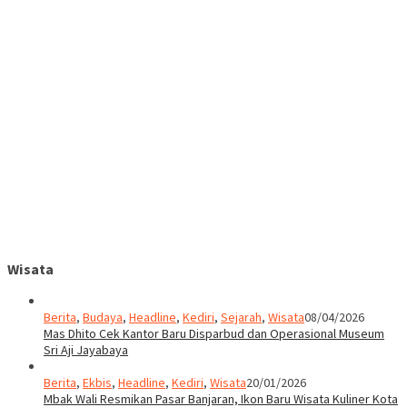
Wisata
Berita
,
Budaya
,
Headline
,
Kediri
,
Sejarah
,
Wisata
08/04/2026
Mas Dhito Cek Kantor Baru Disparbud dan Operasional Museum
Sri Aji Jayabaya
Berita
,
Ekbis
,
Headline
,
Kediri
,
Wisata
20/01/2026
Mbak Wali Resmikan Pasar Banjaran, Ikon Baru Wisata Kuliner Kota