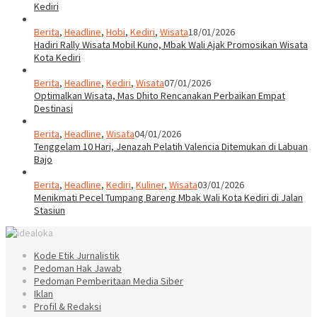
Kediri
Berita
,
Headline
,
Hobi
,
Kediri
,
Wisata
18/01/2026
Hadiri Rally Wisata Mobil Kuno, Mbak Wali Ajak Promosikan Wisata
Kota Kediri
Berita
,
Headline
,
Kediri
,
Wisata
07/01/2026
Optimalkan Wisata, Mas Dhito Rencanakan Perbaikan Empat
Destinasi
Berita
,
Headline
,
Wisata
04/01/2026
Tenggelam 10 Hari, Jenazah Pelatih Valencia Ditemukan di Labuan
Bajo
Berita
,
Headline
,
Kediri
,
Kuliner
,
Wisata
03/01/2026
Menikmati Pecel Tumpang Bareng Mbak Wali Kota Kediri di Jalan
Stasiun
Kode Etik Jurnalistik
Pedoman Hak Jawab
Pedoman Pemberitaan Media Siber
Iklan
Profil & Redaksi