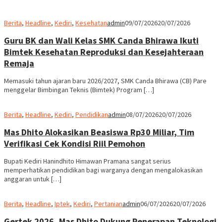
Berita
,
Headline
,
Kediri
,
Kesehatan
admin
09/07/2026
20/07/2026
Guru BK dan Wali Kelas SMK Canda Bhirawa Ikuti
Bimtek Kesehatan Reproduksi dan Kesejahteraan
Remaja
Memasuki tahun ajaran baru 2026/2027, SMK Canda Bhirawa (CB) Pare
menggelar Bimbingan Teknis (Bimtek) Program […]
Berita
,
Headline
,
Kediri
,
Pendidikan
admin
08/07/2026
20/07/2026
Mas Dhito Alokasikan Beasiswa Rp30 Miliar, Tim
Verifikasi Cek Kondisi Riil Pemohon
Bupati Kediri Hanindhito Himawan Pramana sangat serius
memperhatikan pendidikan bagi warganya dengan mengalokasikan
anggaran untuk […]
Berita
,
Headline
,
Iptek
,
Kediri
,
Pertanian
admin
06/07/2026
20/07/2026
Gertek 2026, Mas Dhito Dukung Penerapan Teknologi