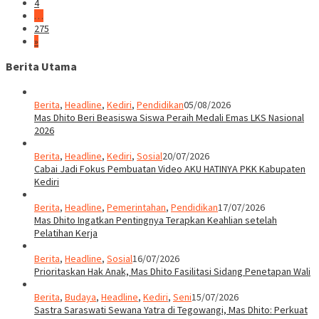
4
…
275
»
Berita Utama
Berita
,
Headline
,
Kediri
,
Pendidikan
05/08/2026
Mas Dhito Beri Beasiswa Siswa Peraih Medali Emas LKS Nasional
2026
Berita
,
Headline
,
Kediri
,
Sosial
20/07/2026
Cabai Jadi Fokus Pembuatan Video AKU HATINYA PKK Kabupaten
Kediri
Berita
,
Headline
,
Pemerintahan
,
Pendidikan
17/07/2026
Mas Dhito Ingatkan Pentingnya Terapkan Keahlian setelah
Pelatihan Kerja
Berita
,
Headline
,
Sosial
16/07/2026
Prioritaskan Hak Anak, Mas Dhito Fasilitasi Sidang Penetapan Wali
Berita
,
Budaya
,
Headline
,
Kediri
,
Seni
15/07/2026
Sastra Saraswati Sewana Yatra di Tegowangi, Mas Dhito: Perkuat