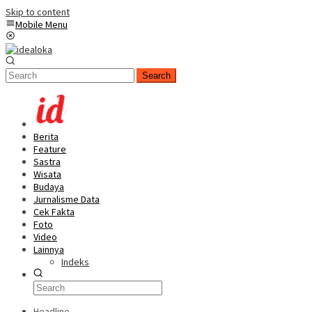
Skip to content
Mobile Menu
Search
Berita
Feature
Sastra
Wisata
Budaya
Jurnalisme Data
Cek Fakta
Foto
Video
Lainnya
Indeks
Headline