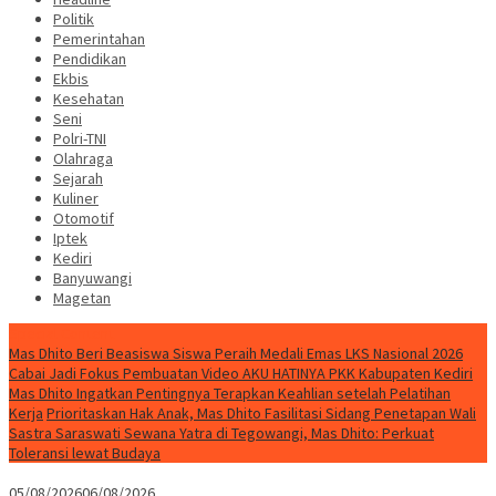
Politik
Pemerintahan
Pendidikan
Ekbis
Kesehatan
Seni
Polri-TNI
Olahraga
Sejarah
Kuliner
Otomotif
Iptek
Kediri
Banyuwangi
Magetan
Special Content
Mas Dhito Beri Beasiswa Siswa Peraih Medali Emas LKS Nasional 2026
Cabai Jadi Fokus Pembuatan Video AKU HATINYA PKK Kabupaten Kediri
Mas Dhito Ingatkan Pentingnya Terapkan Keahlian setelah Pelatihan
Kerja
Prioritaskan Hak Anak, Mas Dhito Fasilitasi Sidang Penetapan Wali
Sastra Saraswati Sewana Yatra di Tegowangi, Mas Dhito: Perkuat
Toleransi lewat Budaya
05/08/2026
06/08/2026