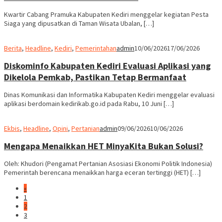
Kwartir Cabang Pramuka Kabupaten Kediri menggelar kegiatan Pesta
Siaga yang dipusatkan di Taman Wisata Ubalan, […]
Berita
,
Headline
,
Kediri
,
Pemerintahan
admin
10/06/2026
17/06/2026
Diskominfo Kabupaten Kediri Evaluasi Aplikasi yang
Dikelola Pemkab, Pastikan Tetap Bermanfaat
Dinas Komunikasi dan Informatika Kabupaten Kediri menggelar evaluasi
aplikasi berdomain kedirikab.go.id pada Rabu, 10 Juni […]
Ekbis
,
Headline
,
Opini
,
Pertanian
admin
09/06/2026
10/06/2026
Mengapa Menaikkan HET MinyaKita Bukan Solusi?
Oleh: Khudori (Pengamat Pertanian Asosiasi Ekonomi Politik Indonesia)
Pemerintah berencana menaikkan harga eceran tertinggi (HET) […]
«
1
2
3