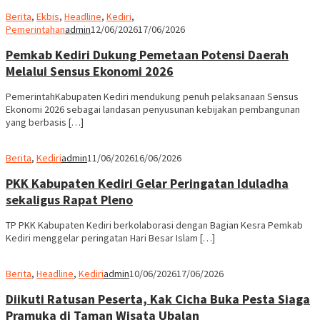
Berita
,
Ekbis
,
Headline
,
Kediri
,
Pemerintahan
admin
12/06/2026
17/06/2026
Pemkab Kediri Dukung Pemetaan Potensi Daerah
Melalui Sensus Ekonomi 2026
PemerintahKabupaten Kediri mendukung penuh pelaksanaan Sensus
Ekonomi 2026 sebagai landasan penyusunan kebijakan pembangunan
yang berbasis […]
Berita
,
Kediri
admin
11/06/2026
16/06/2026
PKK Kabupaten Kediri Gelar Peringatan Iduladha
sekaligus Rapat Pleno
TP PKK Kabupaten Kediri berkolaborasi dengan Bagian Kesra Pemkab
Kediri menggelar peringatan Hari Besar Islam […]
Berita
,
Headline
,
Kediri
admin
10/06/2026
17/06/2026
Diikuti Ratusan Peserta, Kak Cicha Buka Pesta Siaga
Pramuka di Taman Wisata Ubalan