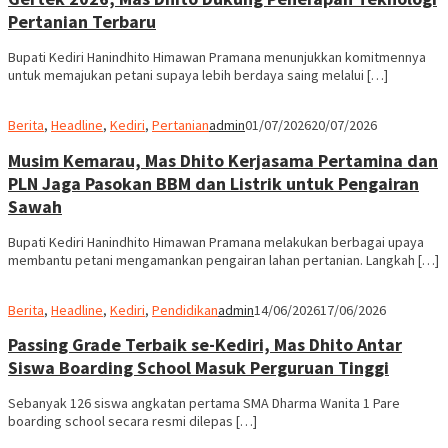
Pertanian Terbaru
Bupati Kediri Hanindhito Himawan Pramana menunjukkan komitmennya
untuk memajukan petani supaya lebih berdaya saing melalui […]
Berita
,
Headline
,
Kediri
,
Pertanian
admin
01/07/2026
20/07/2026
Musim Kemarau, Mas Dhito Kerjasama Pertamina dan
PLN Jaga Pasokan BBM dan Listrik untuk Pengairan
Sawah
Bupati Kediri Hanindhito Himawan Pramana melakukan berbagai upaya
membantu petani mengamankan pengairan lahan pertanian. Langkah […]
Berita
,
Headline
,
Kediri
,
Pendidikan
admin
14/06/2026
17/06/2026
Passing Grade Terbaik se-Kediri, Mas Dhito Antar
Siswa Boarding School Masuk Perguruan Tinggi
Sebanyak 126 siswa angkatan pertama SMA Dharma Wanita 1 Pare
boarding school secara resmi dilepas […]