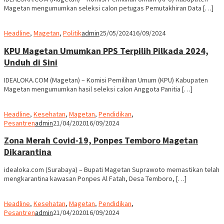
Magetan mengumumkan seleksi calon petugas Pemutakhiran Data […]
Headline
,
Magetan
,
Politik
admin
25/05/2024
16/09/2024
KPU Magetan Umumkan PPS Terpilih Pilkada 2024,
Unduh di Sini
IDEALOKA.COM (Magetan) – Komisi Pemilihan Umum (KPU) Kabupaten
Magetan mengumumkan hasil seleksi calon Anggota Panitia […]
Headline
,
Kesehatan
,
Magetan
,
Pendidikan
,
Pesantren
admin
21/04/2020
16/09/2024
Zona Merah Covid-19, Ponpes Temboro Magetan
Dikarantina
idealoka.com (Surabaya) – Bupati Magetan Suprawoto memastikan telah
mengkarantina kawasan Ponpes Al Fatah, Desa Temboro, […]
Headline
,
Kesehatan
,
Magetan
,
Pendidikan
,
Pesantren
admin
21/04/2020
16/09/2024