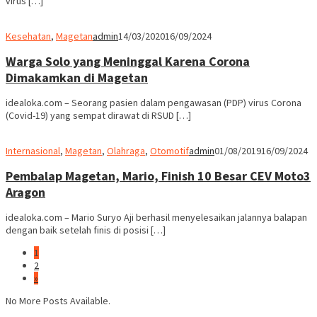
virus […]
Kesehatan
,
Magetan
admin
14/03/2020
16/09/2024
Warga Solo yang Meninggal Karena Corona
Dimakamkan di Magetan
idealoka.com – Seorang pasien dalam pengawasan (PDP) virus Corona
(Covid-19) yang sempat dirawat di RSUD […]
Internasional
,
Magetan
,
Olahraga
,
Otomotif
admin
01/08/2019
16/09/2024
Pembalap Magetan, Mario, Finish 10 Besar CEV Moto3
Aragon
idealoka.com – Mario Suryo Aji berhasil menyelesaikan jalannya balapan
dengan baik setelah finis di posisi […]
1
2
»
No More Posts Available.