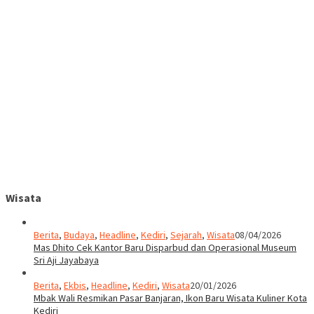
Wisata
Berita
,
Budaya
,
Headline
,
Kediri
,
Sejarah
,
Wisata
08/04/2026
Mas Dhito Cek Kantor Baru Disparbud dan Operasional Museum
Sri Aji Jayabaya
Berita
,
Ekbis
,
Headline
,
Kediri
,
Wisata
20/01/2026
Mbak Wali Resmikan Pasar Banjaran, Ikon Baru Wisata Kuliner Kota
Kediri