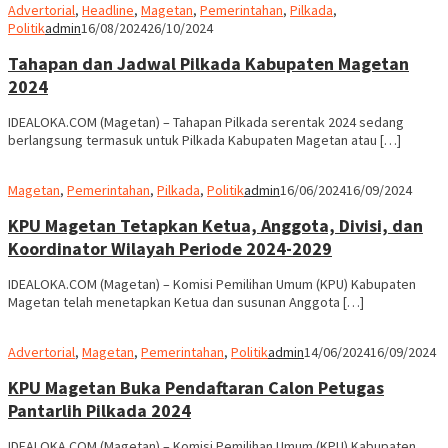
Advertorial
,
Headline
,
Magetan
,
Pemerintahan
,
Pilkada
,
Politik
admin
16/08/2024
26/10/2024
Tahapan dan Jadwal Pilkada Kabupaten Magetan
2024
IDEALOKA.COM (Magetan) – Tahapan Pilkada serentak 2024 sedang
berlangsung termasuk untuk Pilkada Kabupaten Magetan atau […]
Magetan
,
Pemerintahan
,
Pilkada
,
Politik
admin
16/06/2024
16/09/2024
KPU Magetan Tetapkan Ketua, Anggota, Divisi, dan
Koordinator Wilayah Periode 2024-2029
IDEALOKA.COM (Magetan) – Komisi Pemilihan Umum (KPU) Kabupaten
Magetan telah menetapkan Ketua dan susunan Anggota […]
Advertorial
,
Magetan
,
Pemerintahan
,
Politik
admin
14/06/2024
16/09/2024
KPU Magetan Buka Pendaftaran Calon Petugas
Pantarlih Pilkada 2024
IDEALOKA.COM (Magetan) – Komisi Pemilihan Umum (KPU) Kabupaten