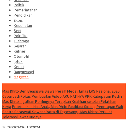
Politik
Pemerintahan
Pendidikan
Ekbis
Kesehatan
Seni
Polri-TNI
Olahraga
Sejarah
Kuliner
Otomotif
Iptek
Kediri
Banyuwangi
Magetan
Special Content
Mas Dhito Beri Beasiswa Siswa Peraih Medali Emas LKS Nasional 2026
Cabai Jadi Fokus Pembuatan Video AKU HATINYA PKK Kabupaten Kediri
Mas Dhito Ingatkan Pentingnya Terapkan Keahlian setelah Pelatihan
Kerja
Prioritaskan Hak Anak, Mas Dhito Fasilitasi Sidang Penetapan Wali
Sastra Saraswati Sewana Yatra di Tegowangi, Mas Dhito: Perkuat
Toleransi lewat Budaya
16/08/2024
26/10/2024