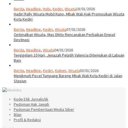
Berita
,
Headline
,
Hobi
,
Kediri
,
Wisata
18/01/2026
Hadiri Rally Wisata Mobil Kuno, Mbak Wali Ajak Promosikan Wisata
Kota Kediri
Berita
,
Headline
,
Kediri
,
Wisata
07/01/2026
Optimalkan Wisata, Mas Dhito Rencanakan Perbaikan Empat
Destinasi
Berita
,
Headline
,
Wisata
04/01/2026
Tenggelam 10 Hari, Jenazah Pelatih Valencia Ditemukan di Labuan
Bajo
Berita
,
Headline
,
Kediri
,
Kuliner
,
Wisata
03/01/2026
Menikmati Pecel Tumpang Bareng Mbak Wali Kota Kediri di Jalan
Stasiun
Kode Etik Jurnalistik
Pedoman Hak Jawab
Pedoman Pemberitaan Media Siber
Iklan
Profil & Redaksi