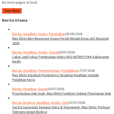
No more pages to load.
View More
Berita Utama
Berita
,
Headline
,
Kediri
,
Pendidikan
05/08/2026
Mas Dhito Beri Beasiswa Siswa Peraih Medali Emas LKS Nasional
2026
Berita
,
Headline
,
Kediri
,
Sosial
20/07/2026
Cabai Jadi Fokus Pembuatan Video AKU HATINYA PKK Kabupaten
Kediri
Berita
,
Headline
,
Pemerintahan
,
Pendidikan
17/07/2026
Mas Dhito Ingatkan Pentingnya Terapkan Keahlian setelah
Pelatihan Kerja
Berita
,
Headline
,
Sosial
16/07/2026
Prioritaskan Hak Anak, Mas Dhito Fasilitasi Sidang Penetapan Wali
Berita
,
Budaya
,
Headline
,
Kediri
,
Seni
15/07/2026
Sastra Saraswati Sewana Yatra di Tegowangi, Mas Dhito: Perkuat
Toleransi lewat Budaya