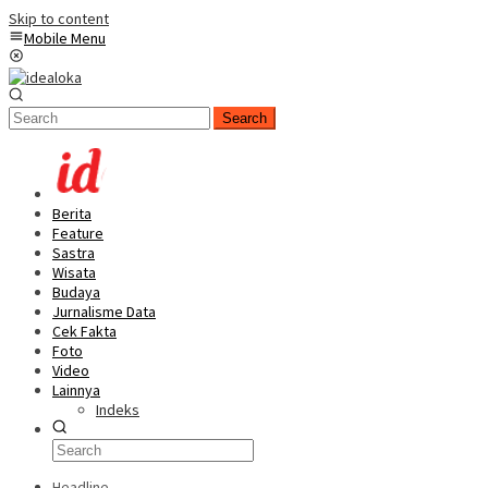
Skip to content
Mobile Menu
Search
Berita
Feature
Sastra
Wisata
Budaya
Jurnalisme Data
Cek Fakta
Foto
Video
Lainnya
Indeks
Headline