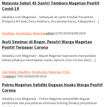
Malaysia Sebut 43 Santri Temboro Magetan Positif
Covid-19
idealoka.com (Magetan) – Sebanyak 43 santri Pondok Pesantren
(Ponpes) Al-Fatah, Desa Temboro, Kecamatan Karas, Kabupaten […]
Headline
,
Kesehatan
,
Magetan
admin
23/03/2020
16/09/2024
Ikuti Seminar di Bogor, Pasutri Warga Magetan
Positif Terpapar Corona
idealoka.com (Magetan) – Bupati Magetan Suprawoto menyatakan
bahwa pihaknya menetapkan status darurat virus Corona atau […]
Cek Fakta
,
Headline
,
Kesehatan
,
Magetan
,
Polri-
TNI
admin
17/03/2020
16/09/2024
Polres Magetan Selidiki Dugaan Hoaks Warga Positif
Corona
idealoka.com (Magetan) – Polres Magetan menyelidiki dugaan
pembuatan dan penyebaran informasi bohong (hoaks) penyebaran