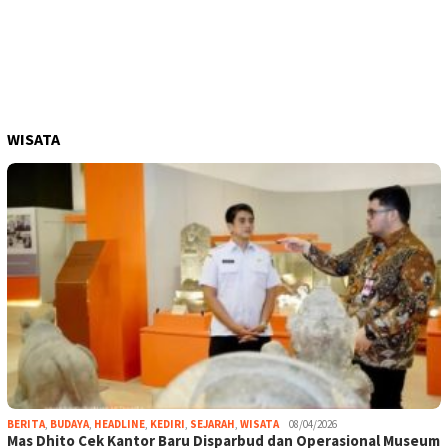
WISATA
BERITA
,
BUDAYA
,
HEADLINE
,
KEDIRI
,
SEJARAH
,
WISATA
08/04/2026
Mas Dhito Cek Kantor Baru Disparbud dan Operasional Museum