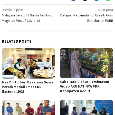
Post
Previous post
Next post
Malaysia Sebut 43 Santri Temboro
Delapan Kecamatan di Gresik Akan
navigation
Magetan Positif Covid-19
Berlakukan PSBB
RELATED POSTS
Cabai Jadi Fokus Pembuatan
Mas Dhito Beri Beasiswa Siswa
Video AKU HATINYA PKK
Peraih Medali Emas LKS
Kabupaten Kediri
Nasional 2026