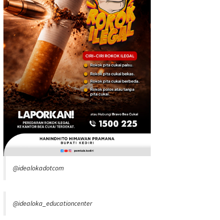
@idealokadotcom
@idealoka_educationcenter