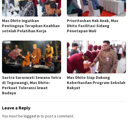
Mas Dhito Ingatkan
Prioritaskan Hak Anak, Mas
Pentingnya Terapkan Keahlian
Dhito Fasilitasi Sidang
setelah Pelatihan Kerja
Penetapan Wali
Sastra Saraswati Sewana Yatra
Mas Dhito Siap Dukung
di Tegowangi, Mas Dhito:
Keberhasilan Program Sekolah
Perkuat Toleransi lewat
Rakyat
Budaya
Leave a Reply
You must be
logged in
to post a comment.