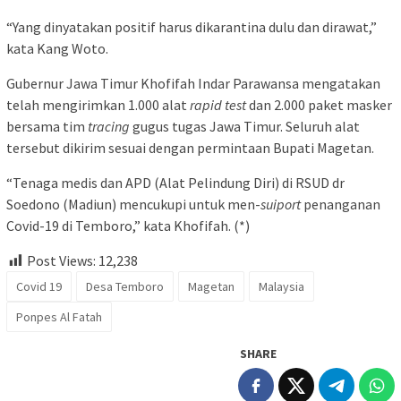
“Yang dinyatakan positif harus dikarantina dulu dan dirawat,”
kata Kang Woto.
Gubernur Jawa Timur Khofifah Indar Parawansa mengatakan
telah mengirimkan 1.000 alat
rapid
test
dan 2.000 paket masker
bersama tim
tracing
gugus tugas Jawa Timur. Seluruh alat
tersebut dikirim sesuai dengan permintaan Bupati Magetan.
“Tenaga medis dan APD (Alat Pelindung Diri) di RSUD dr
Soedono (Madiun) mencukupi untuk men-
suiport
penanganan
Covid-19 di Temboro,” kata Khofifah. (*)
Post Views:
12,238
Covid 19
Desa Temboro
Magetan
Malaysia
Ponpes Al Fatah
SHARE