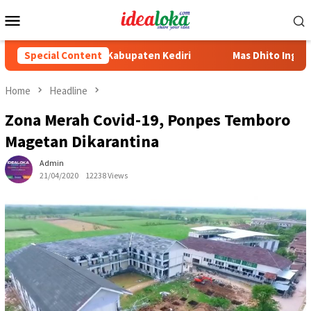
Skip
Mobile
to
Menu
content
TINYA PKK Kabupaten Kediri
Special Content
Mas Dhito Ingatkan Pentingn
Home
Headline
Zona Merah Covid-19, Ponpes Temboro
Magetan Dikarantina
Admin
21/04/2020
12238 Views