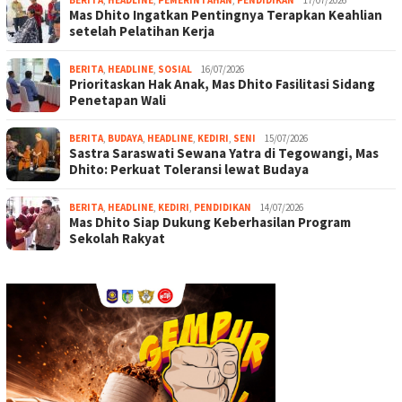
BERITA
,
HEADLINE
,
PEMERINTAHAN
,
PENDIDIKAN
17/07/2026
Mas Dhito Ingatkan Pentingnya Terapkan Keahlian
setelah Pelatihan Kerja
BERITA
,
HEADLINE
,
SOSIAL
16/07/2026
Prioritaskan Hak Anak, Mas Dhito Fasilitasi Sidang
Penetapan Wali
BERITA
,
BUDAYA
,
HEADLINE
,
KEDIRI
,
SENI
15/07/2026
Sastra Saraswati Sewana Yatra di Tegowangi, Mas
Dhito: Perkuat Toleransi lewat Budaya
BERITA
,
HEADLINE
,
KEDIRI
,
PENDIDIKAN
14/07/2026
Mas Dhito Siap Dukung Keberhasilan Program
Sekolah Rakyat