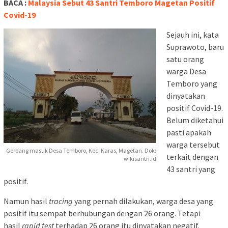
BACA :
Malaysia Sebut 43 Santri Temboro Magetan Positif
Covid-19
Sejauh ini, kata
Suprawoto, baru
satu orang
warga Desa
Temboro yang
dinyatakan
positif Covid-19.
Belum diketahui
pasti apakah
warga tersebut
Gerbang masuk Desa Temboro, Kec. Karas, Magetan. Dok:
terkait dengan
wikisantri.id
43 santri yang
positif.
Namun hasil
tracing
yang pernah dilakukan, warga desa yang
positif itu sempat berhubungan dengan 26 orang. Tetapi
hasil
rapid
test
terhadap 26 orang itu dinyatakan negatif.