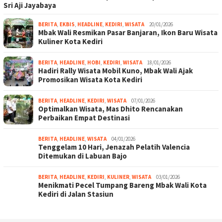
Sri Aji Jayabaya
BERITA
,
EKBIS
,
HEADLINE
,
KEDIRI
,
WISATA
20/01/2026
Mbak Wali Resmikan Pasar Banjaran, Ikon Baru Wisata
Kuliner Kota Kediri
BERITA
,
HEADLINE
,
HOBI
,
KEDIRI
,
WISATA
18/01/2026
Hadiri Rally Wisata Mobil Kuno, Mbak Wali Ajak
Promosikan Wisata Kota Kediri
BERITA
,
HEADLINE
,
KEDIRI
,
WISATA
07/01/2026
Optimalkan Wisata, Mas Dhito Rencanakan
Perbaikan Empat Destinasi
BERITA
,
HEADLINE
,
WISATA
04/01/2026
Tenggelam 10 Hari, Jenazah Pelatih Valencia
Ditemukan di Labuan Bajo
BERITA
,
HEADLINE
,
KEDIRI
,
KULINER
,
WISATA
03/01/2026
Menikmati Pecel Tumpang Bareng Mbak Wali Kota
Kediri di Jalan Stasiun