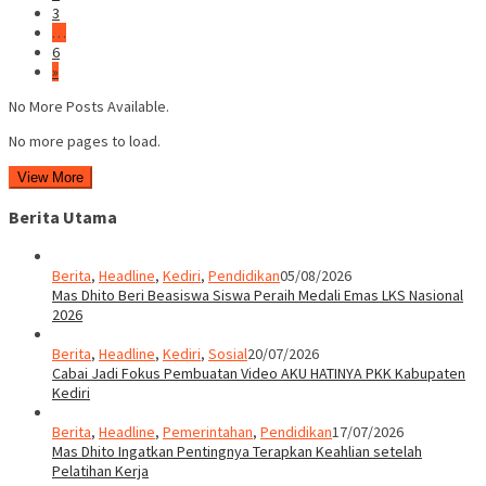
3
…
6
»
No More Posts Available.
No more pages to load.
View More
Berita Utama
Berita
,
Headline
,
Kediri
,
Pendidikan
05/08/2026
Mas Dhito Beri Beasiswa Siswa Peraih Medali Emas LKS Nasional
2026
Berita
,
Headline
,
Kediri
,
Sosial
20/07/2026
Cabai Jadi Fokus Pembuatan Video AKU HATINYA PKK Kabupaten
Kediri
Berita
,
Headline
,
Pemerintahan
,
Pendidikan
17/07/2026
Mas Dhito Ingatkan Pentingnya Terapkan Keahlian setelah
Pelatihan Kerja