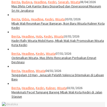
Berita
,
Budaya
,
Headline
,
Kediri
,
Sejarah
,
Wisata
08/04/2026
Mas Dhito Cek Kantor Baru Disparbud dan Operasional Museum
Sri Aji Jayabaya
Berita
,
Ekbis
,
Headline
,
Kediri
,
Wisata
20/01/2026
Mbak Wali Resmikan Pasar Banjaran, Ikon Baru Wisata Kuliner Kota
Kediri
Berita
,
Headline
,
Hobi
,
Kediri
,
Wisata
18/01/2026
Hadiri Rally Wisata Mobil Kuno, Mbak Wali Ajak Promosikan Wisata
Kota Kediri
Berita
,
Headline
,
Kediri
,
Wisata
07/01/2026
Optimalkan Wisata, Mas Dhito Rencanakan Perbaikan Empat
Destinasi
Berita
,
Headline
,
Wisata
04/01/2026
Tenggelam 10 Hari, Jenazah Pelatih Valencia Ditemukan di Labuan
Bajo
Berita
,
Headline
,
Kediri
,
Kuliner
,
Wisata
03/01/2026
Menikmati Pecel Tumpang Bareng Mbak Wali Kota Kediri di Jalan
Stasiun