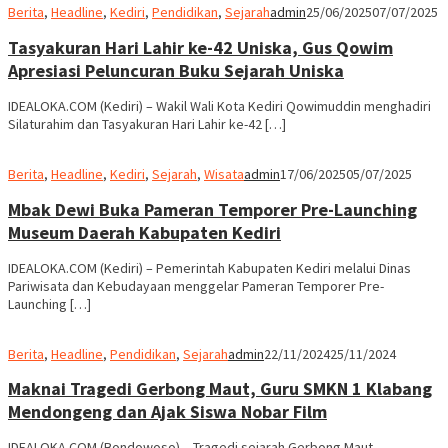
Berita
,
Headline
,
Kediri
,
Pendidikan
,
Sejarah
admin
25/06/2025
07/07/2025
Tasyakuran Hari Lahir ke-42 Uniska, Gus Qowim
Apresiasi Peluncuran Buku Sejarah Uniska
IDEALOKA.COM (Kediri) – Wakil Wali Kota Kediri Qowimuddin menghadiri
Silaturahim dan Tasyakuran Hari Lahir ke-42 […]
Berita
,
Headline
,
Kediri
,
Sejarah
,
Wisata
admin
17/06/2025
05/07/2025
Mbak Dewi Buka Pameran Temporer Pre-Launching
Museum Daerah Kabupaten Kediri
IDEALOKA.COM (Kediri) – Pemerintah Kabupaten Kediri melalui Dinas
Pariwisata dan Kebudayaan menggelar Pameran Temporer Pre-
Launching […]
Berita
,
Headline
,
Pendidikan
,
Sejarah
admin
22/11/2024
25/11/2024
Maknai Tragedi Gerbong Maut, Guru SMKN 1 Klabang
Mendongeng dan Ajak Siswa Nobar Film
IDEALOKA.COM (Bondowoso) – Tragedi sejarah Gerbong Maut