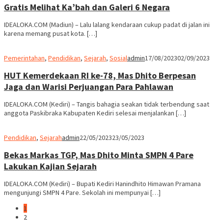
Gratis Melihat Ka’bah dan Galeri 6 Negara
IDEALOKA.COM (Madiun) – Lalu lalang kendaraan cukup padat di jalan ini
karena memang pusat kota. […]
Pemerintahan
,
Pendidikan
,
Sejarah
,
Sosial
admin
17/08/2023
02/09/2023
HUT Kemerdekaan RI ke-78, Mas Dhito Berpesan
Jaga dan Warisi Perjuangan Para Pahlawan
IDEALOKA.COM (Kediri) – Tangis bahagia seakan tidak terbendung saat
anggota Paskibraka Kabupaten Kediri selesai menjalankan […]
Pendidikan
,
Sejarah
admin
22/05/2023
23/05/2023
Bekas Markas TGP, Mas Dhito Minta SMPN 4 Pare
Lakukan Kajian Sejarah
IDEALOKA.COM (Kediri) – Bupati Kediri Hanindhito Himawan Pramana
mengunjungi SMPN 4 Pare. Sekolah ini mempunyai […]
1
2