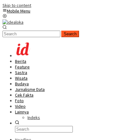
Skip to content
Mobile Menu
Search
Berita
Feature
Sastra
Wisata
Budaya
Jurnalisme Data
Cek Fakta
Foto
Video
Lainnya
Indeks
Headline