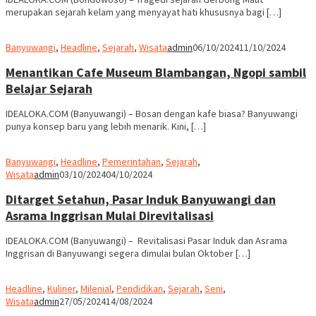
merupakan sejarah kelam yang menyayat hati khususnya bagi […]
Banyuwangi
,
Headline
,
Sejarah
,
Wisata
admin
06/10/2024
11/10/2024
Menantikan Cafe Museum Blambangan, Ngopi sambil
Belajar Sejarah
IDEALOKA.COM (Banyuwangi) – Bosan dengan kafe biasa? Banyuwangi
punya konsep baru yang lebih menarik. Kini, […]
Banyuwangi
,
Headline
,
Pemerintahan
,
Sejarah
,
Wisata
admin
03/10/2024
04/10/2024
Ditarget Setahun, Pasar Induk Banyuwangi dan
Asrama Inggrisan Mulai Direvitalisasi
IDEALOKA.COM (Banyuwangi) – Revitalisasi Pasar Induk dan Asrama
Inggrisan di Banyuwangi segera dimulai bulan Oktober […]
Headline
,
Kuliner
,
Milenial
,
Pendidikan
,
Sejarah
,
Seni
,
Wisata
admin
27/05/2024
14/08/2024