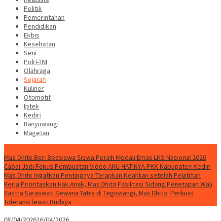
Politik
Pemerintahan
Pendidikan
Ekbis
Kesehatan
Seni
Polri-TNI
Olahraga
Sejarah
Kuliner
Otomotif
Iptek
Kediri
Banyuwangi
Magetan
Special Content
Mas Dhito Beri Beasiswa Siswa Peraih Medali Emas LKS Nasional 2026
Cabai Jadi Fokus Pembuatan Video AKU HATINYA PKK Kabupaten Kediri
Mas Dhito Ingatkan Pentingnya Terapkan Keahlian setelah Pelatihan
Kerja
Prioritaskan Hak Anak, Mas Dhito Fasilitasi Sidang Penetapan Wali
Sastra Saraswati Sewana Yatra di Tegowangi, Mas Dhito: Perkuat
Toleransi lewat Budaya
08/04/2026
16/04/2026