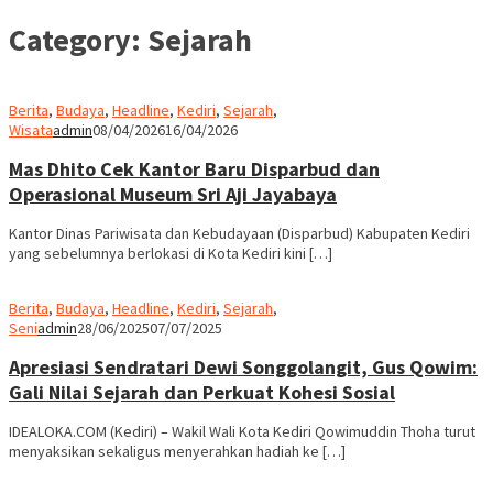
Category:
Sejarah
Berita
,
Budaya
,
Headline
,
Kediri
,
Sejarah
,
Wisata
admin
08/04/2026
16/04/2026
Mas Dhito Cek Kantor Baru Disparbud dan
Operasional Museum Sri Aji Jayabaya
Kantor Dinas Pariwisata dan Kebudayaan (Disparbud) Kabupaten Kediri
yang sebelumnya berlokasi di Kota Kediri kini […]
Berita
,
Budaya
,
Headline
,
Kediri
,
Sejarah
,
Seni
admin
28/06/2025
07/07/2025
Apresiasi Sendratari Dewi Songgolangit, Gus Qowim:
Gali Nilai Sejarah dan Perkuat Kohesi Sosial
IDEALOKA.COM (Kediri) – Wakil Wali Kota Kediri Qowimuddin Thoha turut
menyaksikan sekaligus menyerahkan hadiah ke […]