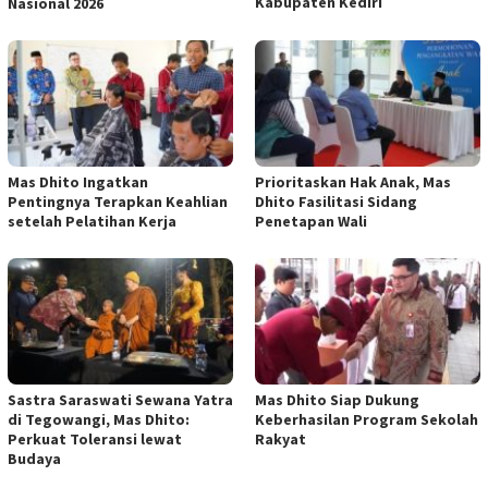
Kabupaten Kediri
Nasional 2026
Mas Dhito Ingatkan
Prioritaskan Hak Anak, Mas
Pentingnya Terapkan Keahlian
Dhito Fasilitasi Sidang
setelah Pelatihan Kerja
Penetapan Wali
Sastra Saraswati Sewana Yatra
Mas Dhito Siap Dukung
di Tegowangi, Mas Dhito:
Keberhasilan Program Sekolah
Perkuat Toleransi lewat
Rakyat
Budaya