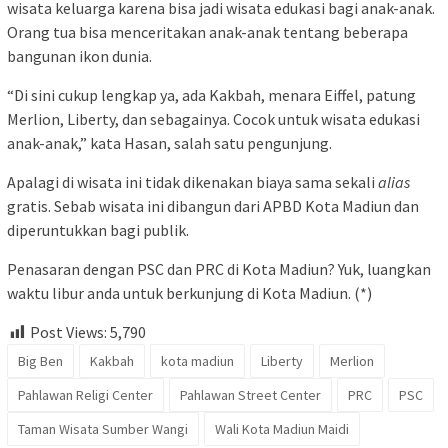
wisata keluarga karena bisa jadi wisata edukasi bagi anak-anak.
Orang tua bisa menceritakan anak-anak tentang beberapa
bangunan ikon dunia.
“Di sini cukup lengkap ya, ada Kakbah, menara Eiffel, patung
Merlion, Liberty, dan sebagainya. Cocok untuk wisata edukasi
anak-anak,” kata Hasan, salah satu pengunjung.
Apalagi di wisata ini tidak dikenakan biaya sama sekali
alias
gratis. Sebab wisata ini dibangun dari APBD Kota Madiun dan
diperuntukkan bagi publik.
Penasaran dengan PSC dan PRC di Kota Madiun? Yuk, luangkan
waktu libur anda untuk berkunjung di Kota Madiun. (*)
Post Views:
5,790
Big Ben
Kakbah
kota madiun
Liberty
Merlion
Pahlawan Religi Center
Pahlawan Street Center
PRC
PSC
Taman Wisata Sumber Wangi
Wali Kota Madiun Maidi