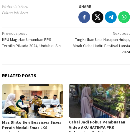
Writer: Isti Azza
SHARE
Editor: Isti Azza
Post
Previous post
Next post
KPU Magetan Umumkan PPS
Tingkatkan Usia Harapan Hidup,
navigation
Terpilih Pilkada 2024, Unduh di Sini
Mbak Cicha Hadiri Festival Lansia
2024
RELATED POSTS
Cabai Jadi Fokus Pembuatan
Mas Dhito Beri Beasiswa Siswa
Video AKU HATINYA PKK
Peraih Medali Emas LKS