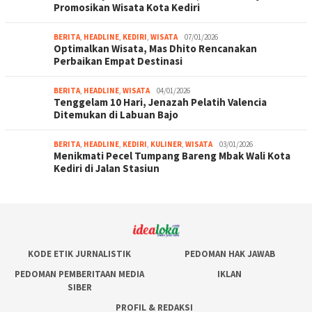
Promosikan Wisata Kota Kediri
BERITA
,
HEADLINE
,
KEDIRI
,
WISATA
07/01/2026
Optimalkan Wisata, Mas Dhito Rencanakan
Perbaikan Empat Destinasi
BERITA
,
HEADLINE
,
WISATA
04/01/2026
Tenggelam 10 Hari, Jenazah Pelatih Valencia
Ditemukan di Labuan Bajo
BERITA
,
HEADLINE
,
KEDIRI
,
KULINER
,
WISATA
03/01/2026
Menikmati Pecel Tumpang Bareng Mbak Wali Kota
Kediri di Jalan Stasiun
KODE ETIK JURNALISTIK
PEDOMAN HAK JAWAB
PEDOMAN PEMBERITAAN MEDIA
IKLAN
SIBER
PROFIL & REDAKSI