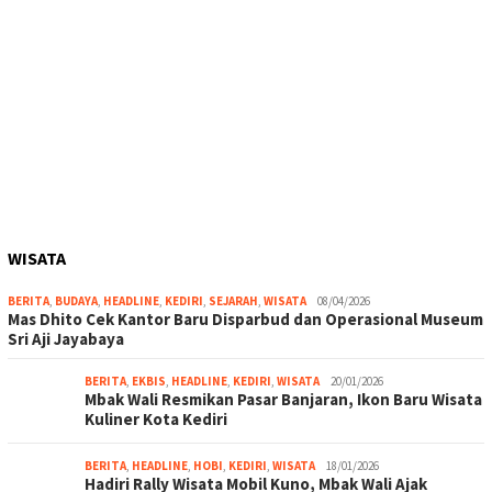
WISATA
BERITA
,
BUDAYA
,
HEADLINE
,
KEDIRI
,
SEJARAH
,
WISATA
08/04/2026
Mas Dhito Cek Kantor Baru Disparbud dan Operasional Museum
Sri Aji Jayabaya
BERITA
,
EKBIS
,
HEADLINE
,
KEDIRI
,
WISATA
20/01/2026
Mbak Wali Resmikan Pasar Banjaran, Ikon Baru Wisata
Kuliner Kota Kediri
BERITA
,
HEADLINE
,
HOBI
,
KEDIRI
,
WISATA
18/01/2026
Hadiri Rally Wisata Mobil Kuno, Mbak Wali Ajak