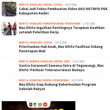
BERITA
,
HEADLINE
,
KEDIRI
,
SOSIAL
20/07/2026
Cabai Jadi Fokus Pembuatan Video AKU HATINYA PKK
Kabupaten Kediri
BERITA
,
HEADLINE
,
PEMERINTAHAN
,
PENDIDIKAN
17/07/2026
Mas Dhito Ingatkan Pentingnya Terapkan Keahlian
setelah Pelatihan Kerja
BERITA
,
HEADLINE
,
SOSIAL
16/07/2026
Prioritaskan Hak Anak, Mas Dhito Fasilitasi Sidang
Penetapan Wali
BERITA
,
BUDAYA
,
HEADLINE
,
KEDIRI
,
SENI
15/07/2026
Sastra Saraswati Sewana Yatra di Tegowangi, Mas
Dhito: Perkuat Toleransi lewat Budaya
BERITA
,
HEADLINE
,
KEDIRI
,
PENDIDIKAN
14/07/2026
Mas Dhito Siap Dukung Keberhasilan Program
Sekolah Rakyat