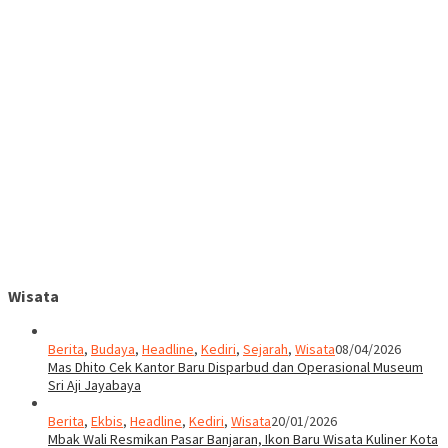
Wisata
Berita
,
Budaya
,
Headline
,
Kediri
,
Sejarah
,
Wisata
08/04/2026
Mas Dhito Cek Kantor Baru Disparbud dan Operasional Museum
Sri Aji Jayabaya
Berita
,
Ekbis
,
Headline
,
Kediri
,
Wisata
20/01/2026
Mbak Wali Resmikan Pasar Banjaran, Ikon Baru Wisata Kuliner Kota