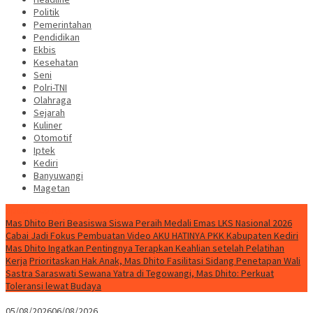
Politik
Pemerintahan
Pendidikan
Ekbis
Kesehatan
Seni
Polri-TNI
Olahraga
Sejarah
Kuliner
Otomotif
Iptek
Kediri
Banyuwangi
Magetan
Special Content
Mas Dhito Beri Beasiswa Siswa Peraih Medali Emas LKS Nasional 2026
Cabai Jadi Fokus Pembuatan Video AKU HATINYA PKK Kabupaten Kediri
Mas Dhito Ingatkan Pentingnya Terapkan Keahlian setelah Pelatihan
Kerja
Prioritaskan Hak Anak, Mas Dhito Fasilitasi Sidang Penetapan Wali
Sastra Saraswati Sewana Yatra di Tegowangi, Mas Dhito: Perkuat
Toleransi lewat Budaya
05/08/2026
06/08/2026