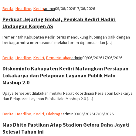
Berita
,
Headline
,
Kediri
admin
09/06/2026
17/06/2026
Perkuat Jejaring Global, Pemkab Kediri Hadiri
Undangan Konjen AS
Pemerintah Kabupaten Kediri terus mendukung hubungan baik dengan
berbagai mitra internasional melalui forum diplomasi dan […]
Berita
,
Headline
,
Kediri
,
Pemerintahan
admin
09/06/2026
17/06/2026
Diskominfo Kabupaten Kediri Matangkan Persiapan
Lokakarya dan Pelaporan Layanan Publik Halo
Masbup 2.0
Upaya tersebut dilakukan melalui Rapat Koordinasi Persiapan Lokakarya
dan Pelaporan Layanan Publik Halo Masbup 2.0 […]
Berita
,
Headline
,
Kediri
,
Olahraga
admin
09/06/2026
17/06/2026
Mas Dhito Pastikan Atap Stadion Gelora Daha Jayati
Selesai Tahun Ini