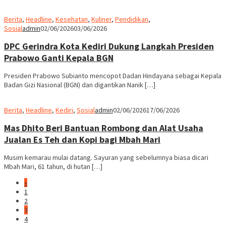
Berita
,
Headline
,
Kesehatan
,
Kuliner
,
Pendidikan
,
Sosial
admin
02/06/2026
03/06/2026
DPC Gerindra Kota Kediri Dukung Langkah Presiden
Prabowo Ganti Kepala BGN
Presiden Prabowo Subianto mencopot Dadan Hindayana sebagai Kepala
Badan Gizi Nasional (BGN) dan digantikan Nanik […]
Berita
,
Headline
,
Kediri
,
Sosial
admin
02/06/2026
17/06/2026
Mas Dhito Beri Bantuan Rombong dan Alat Usaha
Jualan Es Teh dan Kopi bagi Mbah Mari
Musim kemarau mulai datang. Sayuran yang sebelumnya biasa dicari
Mbah Mari, 61 tahun, di hutan […]
«
1
2
3
4