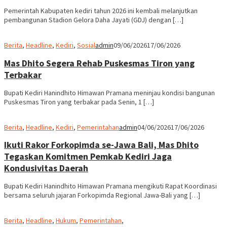
Pemerintah Kabupaten kediri tahun 2026 ini kembali melanjutkan
pembangunan Stadion Gelora Daha Jayati (GDJ) dengan […]
Berita
,
Headline
,
Kediri
,
Sosial
admin
09/06/2026
17/06/2026
Mas Dhito Segera Rehab Puskesmas Tiron yang
Terbakar
Bupati Kediri Hanindhito Himawan Pramana meninjau kondisi bangunan
Puskesmas Tiron yang terbakar pada Senin, 1 […]
Berita
,
Headline
,
Kediri
,
Pemerintahan
admin
04/06/2026
17/06/2026
Ikuti Rakor Forkopimda se-Jawa Bali, Mas Dhito
Tegaskan Komitmen Pemkab Kediri Jaga
Kondusivitas Daerah
Bupati Kediri Hanindhito Himawan Pramana mengikuti Rapat Koordinasi
bersama seluruh jajaran Forkopimda Regional Jawa-Bali yang […]
Berita
,
Headline
,
Hukum
,
Pemerintahan
,