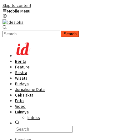
Skip to content
Mobile Menu
Search
Berita
Feature
Sastra
Wisata
Budaya
Jurnalisme Data
Cek Fakta
Foto
Video
Lainnya
Indeks
Headline