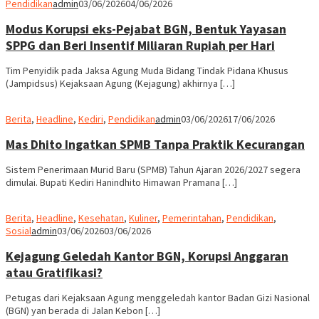
Pendidikan
admin
03/06/2026
04/06/2026
Modus Korupsi eks-Pejabat BGN, Bentuk Yayasan
SPPG dan Beri Insentif Miliaran Rupiah per Hari
Tim Penyidik pada Jaksa Agung Muda Bidang Tindak Pidana Khusus
(Jampidsus) Kejaksaan Agung (Kejagung) akhirnya […]
Berita
,
Headline
,
Kediri
,
Pendidikan
admin
03/06/2026
17/06/2026
Mas Dhito Ingatkan SPMB Tanpa Praktik Kecurangan
Sistem Penerimaan Murid Baru (SPMB) Tahun Ajaran 2026/2027 segera
dimulai. Bupati Kediri Hanindhito Himawan Pramana […]
Berita
,
Headline
,
Kesehatan
,
Kuliner
,
Pemerintahan
,
Pendidikan
,
Sosial
admin
03/06/2026
03/06/2026
Kejagung Geledah Kantor BGN, Korupsi Anggaran
atau Gratifikasi?
Petugas dari Kejaksaan Agung menggeledah kantor Badan Gizi Nasional
(BGN) yan berada di Jalan Kebon […]