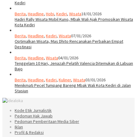
Kediri
Berita
,
Headline
,
Hobi
,
Kediri
,
Wisata
18/01/2026
Hadiri Rally Wisata Mobil Kuno, Mbak Wali Ajak Promosikan Wisata
Kota Kediri
Berita
,
Headline
,
Kediri
,
Wisata
07/01/2026
Optimalkan Wisata, Mas Dhito Rencanakan Perbaikan Empat
Destinasi
Berita
,
Headline
,
Wisata
04/01/2026
Tenggelam 10 Hari, Jenazah Pelatih Valencia Ditemukan di Labuan
Bajo
Berita
,
Headline
,
Kediri
,
Kuliner
,
Wisata
03/01/2026
Menikmati Pecel Tumpang Bareng Mbak Wali Kota Kediri di Jalan
Stasiun
Kode Etik Jurnalistik
Pedoman Hak Jawab
Pedoman Pemberitaan Media Siber
Iklan
Profil & Redaksi