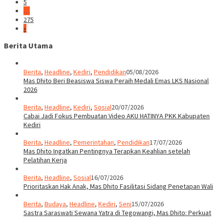
5
…
275
»
Berita Utama
Berita
,
Headline
,
Kediri
,
Pendidikan
05/08/2026
Mas Dhito Beri Beasiswa Siswa Peraih Medali Emas LKS Nasional
2026
Berita
,
Headline
,
Kediri
,
Sosial
20/07/2026
Cabai Jadi Fokus Pembuatan Video AKU HATINYA PKK Kabupaten
Kediri
Berita
,
Headline
,
Pemerintahan
,
Pendidikan
17/07/2026
Mas Dhito Ingatkan Pentingnya Terapkan Keahlian setelah
Pelatihan Kerja
Berita
,
Headline
,
Sosial
16/07/2026
Prioritaskan Hak Anak, Mas Dhito Fasilitasi Sidang Penetapan Wali
Berita
,
Budaya
,
Headline
,
Kediri
,
Seni
15/07/2026
Sastra Saraswati Sewana Yatra di Tegowangi, Mas Dhito: Perkuat