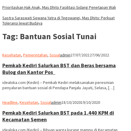
Prioritaskan Hak Anak, Mas Dhito Fasilitasi Sidang Penetapan Wali
Sastra Saraswati Sewana Yatra di Tegowangi, Mas Dhito: Perkuat
Toleransi lewat Budaya
Tag:
Bantuan Sosial Tunai
Kesehatan
,
Pemerintahan
,
Sosial
admin
27/07/2021
27/06/2022
Pemkab Kediri Salurkan BST dan Beras bersama
Bulog dan Kantor Pos
idealoka.com (Kediri) – Pemkab Kediri melaksanakan peresmian
penyaluran bantuan sosial di Pendapa Panjalu Jayati, Selasa, […]
Headline
,
Kesehatan
,
Sosial
admin
18/10/2020
19/10/2020
Pemkab Kediri Salurkan BST pada 1.440 KPM di
Kecamatan Semen
idealoka.com (Kediri) – Ribuan warga kurang mampu di Kecamatan