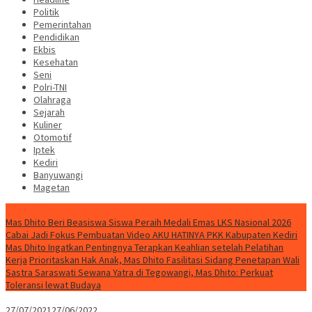
Politik
Pemerintahan
Pendidikan
Ekbis
Kesehatan
Seni
Polri-TNI
Olahraga
Sejarah
Kuliner
Otomotif
Iptek
Kediri
Banyuwangi
Magetan
Special Content
Mas Dhito Beri Beasiswa Siswa Peraih Medali Emas LKS Nasional 2026
Cabai Jadi Fokus Pembuatan Video AKU HATINYA PKK Kabupaten Kediri
Mas Dhito Ingatkan Pentingnya Terapkan Keahlian setelah Pelatihan
Kerja
Prioritaskan Hak Anak, Mas Dhito Fasilitasi Sidang Penetapan Wali
Sastra Saraswati Sewana Yatra di Tegowangi, Mas Dhito: Perkuat
Toleransi lewat Budaya
27/07/2021
27/06/2022