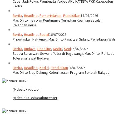
Cabai Jadi Fokus Pembuatan Video AKU HATINYA PKK Kabupaten
Kediri
Berita
,
Headline
,
Pemerintahan
,
Pendidikan
17/07/2026
Mas Dhito Ingatkan Pentingnya Terapkan Keahlian setelah
Pelatihan Kerja
Berita
,
Headline
,
Sosial
16/07/2026
Prioritaskan Hak Anak, Mas Dhito Fasilitasi Sidang Penetapan Wali
Berita
,
Budaya
,
Headline
,
Kediri
,
Seni
15/07/2026
Sastra Saraswati Sewana Yatra di Tegowangi, Mas Dhito: Perkuat
Toleransi lewat Budaya
Berita
,
Headline
,
Kediri
,
Pendidikan
14/07/2026
Mas Dhito Siap Dukung Keberhasilan Program Sekolah Rakyat
@idealokadotcom
@idealoka_educationcenter