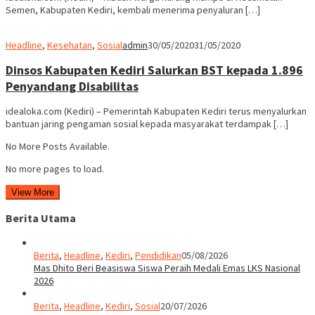
Semen, Kabupaten Kediri, kembali menerima penyaluran […]
Headline
,
Kesehatan
,
Sosial
admin
30/05/2020
31/05/2020
Dinsos Kabupaten Kediri Salurkan BST kepada 1.896
Penyandang Disabilitas
idealoka.com (Kediri) – Pemerintah Kabupaten Kediri terus menyalurkan
bantuan jaring pengaman sosial kepada masyarakat terdampak […]
No More Posts Available.
No more pages to load.
View More
Berita Utama
Berita
,
Headline
,
Kediri
,
Pendidikan
05/08/2026
Mas Dhito Beri Beasiswa Siswa Peraih Medali Emas LKS Nasional
2026
Berita
,
Headline
,
Kediri
,
Sosial
20/07/2026