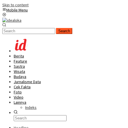
Skip to content
Mobile Menu
Search
Berita
Feature
Sastra
Wisata
Budaya
Jurnalisme Data
Cek Fakta
Foto
Video
Lainnya
Indeks
Headline