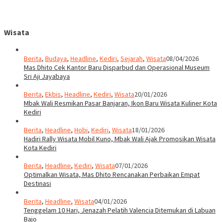
Wisata
Berita
,
Budaya
,
Headline
,
Kediri
,
Sejarah
,
Wisata
08/04/2026
Mas Dhito Cek Kantor Baru Disparbud dan Operasional Museum
Sri Aji Jayabaya
Berita
,
Ekbis
,
Headline
,
Kediri
,
Wisata
20/01/2026
Mbak Wali Resmikan Pasar Banjaran, Ikon Baru Wisata Kuliner Kota
Kediri
Berita
,
Headline
,
Hobi
,
Kediri
,
Wisata
18/01/2026
Hadiri Rally Wisata Mobil Kuno, Mbak Wali Ajak Promosikan Wisata
Kota Kediri
Berita
,
Headline
,
Kediri
,
Wisata
07/01/2026
Optimalkan Wisata, Mas Dhito Rencanakan Perbaikan Empat
Destinasi
Berita
,
Headline
,
Wisata
04/01/2026
Tenggelam 10 Hari, Jenazah Pelatih Valencia Ditemukan di Labuan
Bajo