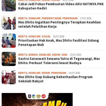
BERITA
,
HEADLINE
,
KEDIRI
,
SOSIAL
20/07/2026
Cabai Jadi Fokus Pembuatan Video AKU HATINYA PKK
Kabupaten Kediri
BERITA
,
HEADLINE
,
PEMERINTAHAN
,
PENDIDIKAN
17/07/2026
Mas Dhito Ingatkan Pentingnya Terapkan Keahlian
setelah Pelatihan Kerja
BERITA
,
HEADLINE
,
SOSIAL
16/07/2026
Prioritaskan Hak Anak, Mas Dhito Fasilitasi Sidang
Penetapan Wali
BERITA
,
BUDAYA
,
HEADLINE
,
KEDIRI
,
SENI
15/07/2026
Sastra Saraswati Sewana Yatra di Tegowangi, Mas
Dhito: Perkuat Toleransi lewat Budaya
BERITA
,
HEADLINE
,
KEDIRI
,
PENDIDIKAN
14/07/2026
Mas Dhito Siap Dukung Keberhasilan Program
Sekolah Rakyat