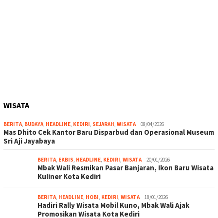
WISATA
BERITA
,
BUDAYA
,
HEADLINE
,
KEDIRI
,
SEJARAH
,
WISATA
08/04/2026
Mas Dhito Cek Kantor Baru Disparbud dan Operasional Museum
Sri Aji Jayabaya
BERITA
,
EKBIS
,
HEADLINE
,
KEDIRI
,
WISATA
20/01/2026
Mbak Wali Resmikan Pasar Banjaran, Ikon Baru Wisata
Kuliner Kota Kediri
BERITA
,
HEADLINE
,
HOBI
,
KEDIRI
,
WISATA
18/01/2026
Hadiri Rally Wisata Mobil Kuno, Mbak Wali Ajak
Promosikan Wisata Kota Kediri