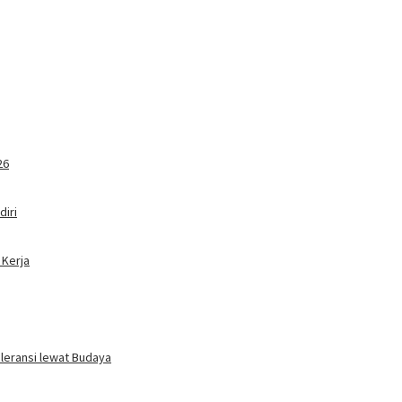
26
iri
 Kerja
oleransi lewat Budaya