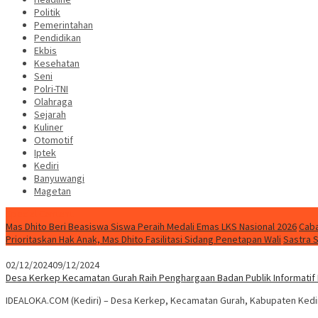
Politik
Pemerintahan
Pendidikan
Ekbis
Kesehatan
Seni
Polri-TNI
Olahraga
Sejarah
Kuliner
Otomotif
Iptek
Kediri
Banyuwangi
Magetan
Special Content
Mas Dhito Beri Beasiswa Siswa Peraih Medali Emas LKS Nasional 2026
Caba
Prioritaskan Hak Anak, Mas Dhito Fasilitasi Sidang Penetapan Wali
Sastra 
02/12/2024
09/12/2024
Desa Kerkep Kecamatan Gurah Raih Penghargaan Badan Publik Informatif 
IDEALOKA.COM (Kediri) – Desa Kerkep, Kecamatan Gurah, Kabupaten Kedir