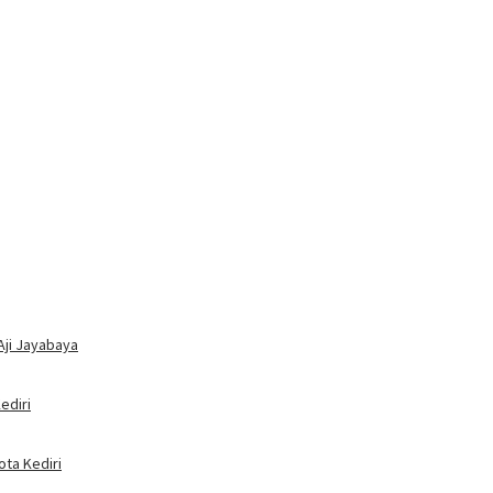
Aji Jayabaya
ediri
ota Kediri