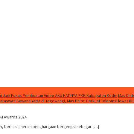
i Jadi Fokus Pembuatan Video AKU HATINYA PKK Kabupaten Kediri
Mas Dhit
Saraswati Sewana Yatra di Tegowangi, Mas Dhito: Perkuat Toleransi lewat B
KI Awards 2024
i, berhasil meraih penghargaan bergengsi sebagai […]