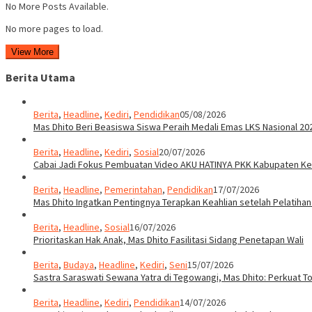
No More Posts Available.
No more pages to load.
View More
Berita Utama
Berita
,
Headline
,
Kediri
,
Pendidikan
05/08/2026
Mas Dhito Beri Beasiswa Siswa Peraih Medali Emas LKS Nasional 20
Berita
,
Headline
,
Kediri
,
Sosial
20/07/2026
Cabai Jadi Fokus Pembuatan Video AKU HATINYA PKK Kabupaten Ked
Berita
,
Headline
,
Pemerintahan
,
Pendidikan
17/07/2026
Mas Dhito Ingatkan Pentingnya Terapkan Keahlian setelah Pelatihan
Berita
,
Headline
,
Sosial
16/07/2026
Prioritaskan Hak Anak, Mas Dhito Fasilitasi Sidang Penetapan Wali
Berita
,
Budaya
,
Headline
,
Kediri
,
Seni
15/07/2026
Sastra Saraswati Sewana Yatra di Tegowangi, Mas Dhito: Perkuat T
Berita
,
Headline
,
Kediri
,
Pendidikan
14/07/2026