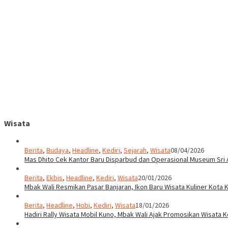
Wisata
Berita
,
Budaya
,
Headline
,
Kediri
,
Sejarah
,
Wisata
08/04/2026
Mas Dhito Cek Kantor Baru Disparbud dan Operasional Museum Sri 
Berita
,
Ekbis
,
Headline
,
Kediri
,
Wisata
20/01/2026
Mbak Wali Resmikan Pasar Banjaran, Ikon Baru Wisata Kuliner Kota K
Berita
,
Headline
,
Hobi
,
Kediri
,
Wisata
18/01/2026
Hadiri Rally Wisata Mobil Kuno, Mbak Wali Ajak Promosikan Wisata K