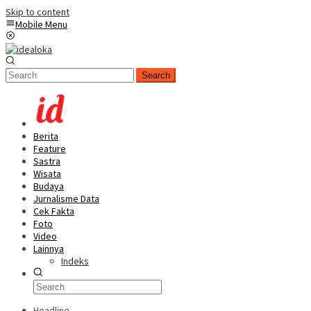
Skip to content
Mobile Menu
Search
Berita
Feature
Sastra
Wisata
Budaya
Jurnalisme Data
Cek Fakta
Foto
Video
Lainnya
Indeks
Headline