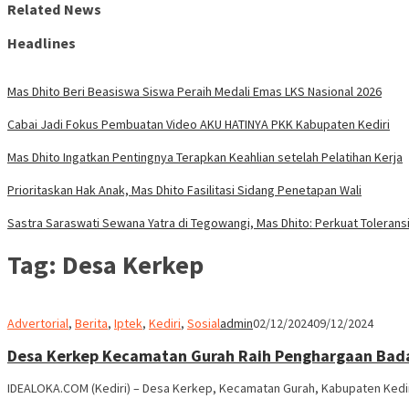
Related News
Headlines
Mas Dhito Beri Beasiswa Siswa Peraih Medali Emas LKS Nasional 2026
Cabai Jadi Fokus Pembuatan Video AKU HATINYA PKK Kabupaten Kediri
Mas Dhito Ingatkan Pentingnya Terapkan Keahlian setelah Pelatihan Kerja
Prioritaskan Hak Anak, Mas Dhito Fasilitasi Sidang Penetapan Wali
Sastra Saraswati Sewana Yatra di Tegowangi, Mas Dhito: Perkuat Tolerans
Tag:
Desa Kerkep
Advertorial
,
Berita
,
Iptek
,
Kediri
,
Sosial
admin
02/12/2024
09/12/2024
Desa Kerkep Kecamatan Gurah Raih Penghargaan Badan
IDEALOKA.COM (Kediri) – Desa Kerkep, Kecamatan Gurah, Kabupaten Kedir