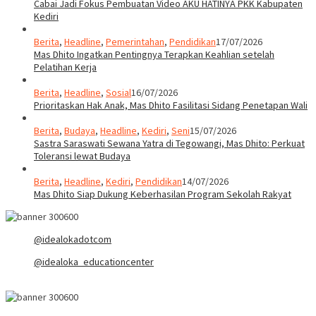
Cabai Jadi Fokus Pembuatan Video AKU HATINYA PKK Kabupaten
Kediri
Berita
,
Headline
,
Pemerintahan
,
Pendidikan
17/07/2026
Mas Dhito Ingatkan Pentingnya Terapkan Keahlian setelah
Pelatihan Kerja
Berita
,
Headline
,
Sosial
16/07/2026
Prioritaskan Hak Anak, Mas Dhito Fasilitasi Sidang Penetapan Wali
Berita
,
Budaya
,
Headline
,
Kediri
,
Seni
15/07/2026
Sastra Saraswati Sewana Yatra di Tegowangi, Mas Dhito: Perkuat
Toleransi lewat Budaya
Berita
,
Headline
,
Kediri
,
Pendidikan
14/07/2026
Mas Dhito Siap Dukung Keberhasilan Program Sekolah Rakyat
@idealokadotcom
@idealoka_educationcenter