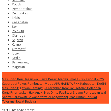
Politik
Pemerintahan
Pendidikan
Ekbis
Kesehatan
Seni
Polri-TNI
Olahraga
Sejarah
Kuliner
Otomotif
Iptek
Kediri
Banyuwangi
Magetan
Special Content
Mas Dhito Beri Beasiswa Siswa Peraih Medali Emas LKS Nasional 2026
Cabai Jadi Fokus Pembuatan Video AKU HATINYA PKK Kabupaten Kediri
Mas Dhito Ingatkan Pentingnya Terapkan Keahlian setelah Pelatihan
Kerja
Prioritaskan Hak Anak, Mas Dhito Fasilitasi Sidang Penetapan Wali
Sastra Saraswati Sewana Yatra di Tegowangi, Mas Dhito: Perkuat
Toleransi lewat Budaya
28/11/2022
04/12/2022