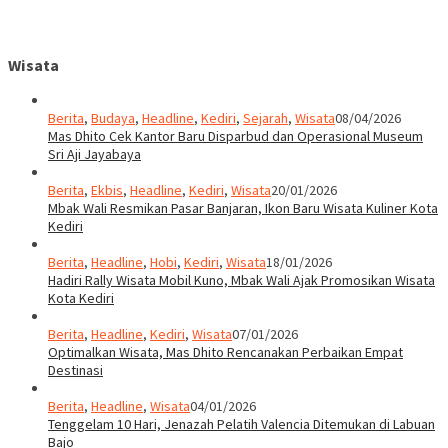
Wisata
Berita
,
Budaya
,
Headline
,
Kediri
,
Sejarah
,
Wisata
08/04/2026
Mas Dhito Cek Kantor Baru Disparbud dan Operasional Museum
Sri Aji Jayabaya
Berita
,
Ekbis
,
Headline
,
Kediri
,
Wisata
20/01/2026
Mbak Wali Resmikan Pasar Banjaran, Ikon Baru Wisata Kuliner Kota
Kediri
Berita
,
Headline
,
Hobi
,
Kediri
,
Wisata
18/01/2026
Hadiri Rally Wisata Mobil Kuno, Mbak Wali Ajak Promosikan Wisata
Kota Kediri
Berita
,
Headline
,
Kediri
,
Wisata
07/01/2026
Optimalkan Wisata, Mas Dhito Rencanakan Perbaikan Empat
Destinasi
Berita
,
Headline
,
Wisata
04/01/2026
Tenggelam 10 Hari, Jenazah Pelatih Valencia Ditemukan di Labuan
Bajo