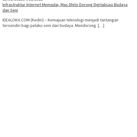
Infrastruktur Internet Memadai, Mas Dhito Dorong Digitalisasi Budaya
dan Seni
IDEALOKA.COM (Kediri) – Kemajuan teknologi menjadi tantangan
tersendiri bagi pelaku seni dan budaya. Mendorong […]