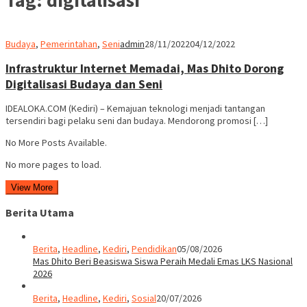
Budaya
,
Pemerintahan
,
Seni
admin
28/11/2022
04/12/2022
Infrastruktur Internet Memadai, Mas Dhito Dorong
Digitalisasi Budaya dan Seni
IDEALOKA.COM (Kediri) – Kemajuan teknologi menjadi tantangan
tersendiri bagi pelaku seni dan budaya. Mendorong promosi […]
No More Posts Available.
No more pages to load.
View More
Berita Utama
Berita
,
Headline
,
Kediri
,
Pendidikan
05/08/2026
Mas Dhito Beri Beasiswa Siswa Peraih Medali Emas LKS Nasional
2026
Berita
,
Headline
,
Kediri
,
Sosial
20/07/2026