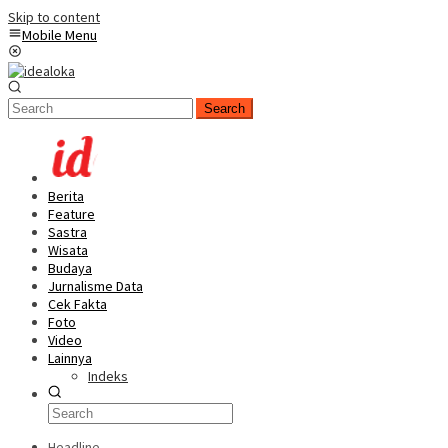
Skip to content
Mobile Menu
Search
Berita
Feature
Sastra
Wisata
Budaya
Jurnalisme Data
Cek Fakta
Foto
Video
Lainnya
Indeks
Headline