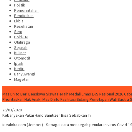
Politik
Pemerintahan
Pendidikan
Ekbis
Kesehatan
Seni
Polri-TNI
Olahraga
Sejarah
Kuliner
Otomotif
Iptek
Kediri
Banyuwangi
Magetan
Special Content
Mas Dhito Beri Beasiswa Siswa Peraih Medali Emas LKS Nasional 2026
Caba
Prioritaskan Hak Anak, Mas Dhito Fasilitasi Sidang Penetapan Wali
Sastra 
26/03/2020
Kebanyakan Pakai Hand Sanitizer Bisa Sebabkan Ini
idealoka.com (Jember) - Sebagai cara mencegah penularan virus Covid-1