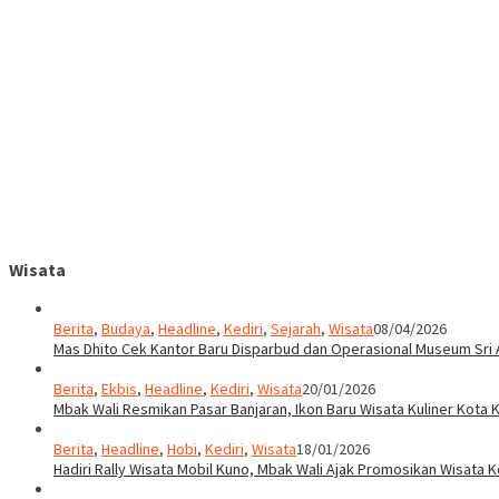
Wisata
Berita
,
Budaya
,
Headline
,
Kediri
,
Sejarah
,
Wisata
08/04/2026
Mas Dhito Cek Kantor Baru Disparbud dan Operasional Museum Sri 
Berita
,
Ekbis
,
Headline
,
Kediri
,
Wisata
20/01/2026
Mbak Wali Resmikan Pasar Banjaran, Ikon Baru Wisata Kuliner Kota K
Berita
,
Headline
,
Hobi
,
Kediri
,
Wisata
18/01/2026
Hadiri Rally Wisata Mobil Kuno, Mbak Wali Ajak Promosikan Wisata K