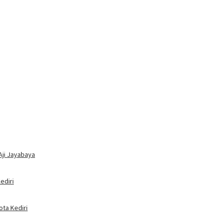
Aji Jayabaya
ediri
ota Kediri