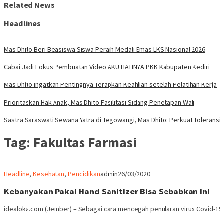
Related News
Headlines
Mas Dhito Beri Beasiswa Siswa Peraih Medali Emas LKS Nasional 2026
Cabai Jadi Fokus Pembuatan Video AKU HATINYA PKK Kabupaten Kediri
Mas Dhito Ingatkan Pentingnya Terapkan Keahlian setelah Pelatihan Kerja
Prioritaskan Hak Anak, Mas Dhito Fasilitasi Sidang Penetapan Wali
Sastra Saraswati Sewana Yatra di Tegowangi, Mas Dhito: Perkuat Tolerans
Tag:
Fakultas Farmasi
Headline
,
Kesehatan
,
Pendidikan
admin
26/03/2020
Kebanyakan Pakai Hand Sanitizer Bisa Sebabkan Ini
idealoka.com (Jember) – Sebagai cara mencegah penularan virus Covid-1