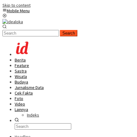
Skip to content
Mobile Menu
Search
Berita
Feature
Sastra
Wisata
Budaya
Jurnalisme Data
Cek Fakta
Foto
Video
Lainnya
Indeks
Headline