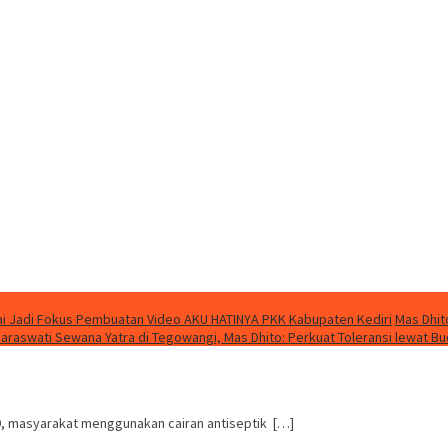
i Jadi Fokus Pembuatan Video AKU HATINYA PKK Kabupaten Kediri
Mas Dhit
Saraswati Sewana Yatra di Tegowangi, Mas Dhito: Perkuat Toleransi lewat B
9, masyarakat menggunakan cairan antiseptik […]