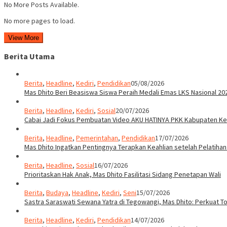
No More Posts Available.
No more pages to load.
View More
Berita Utama
Berita
,
Headline
,
Kediri
,
Pendidikan
05/08/2026
Mas Dhito Beri Beasiswa Siswa Peraih Medali Emas LKS Nasional 20
Berita
,
Headline
,
Kediri
,
Sosial
20/07/2026
Cabai Jadi Fokus Pembuatan Video AKU HATINYA PKK Kabupaten Ked
Berita
,
Headline
,
Pemerintahan
,
Pendidikan
17/07/2026
Mas Dhito Ingatkan Pentingnya Terapkan Keahlian setelah Pelatihan
Berita
,
Headline
,
Sosial
16/07/2026
Prioritaskan Hak Anak, Mas Dhito Fasilitasi Sidang Penetapan Wali
Berita
,
Budaya
,
Headline
,
Kediri
,
Seni
15/07/2026
Sastra Saraswati Sewana Yatra di Tegowangi, Mas Dhito: Perkuat T
Berita
,
Headline
,
Kediri
,
Pendidikan
14/07/2026