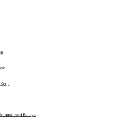
26
iri
 Kerja
oleransi lewat Budaya