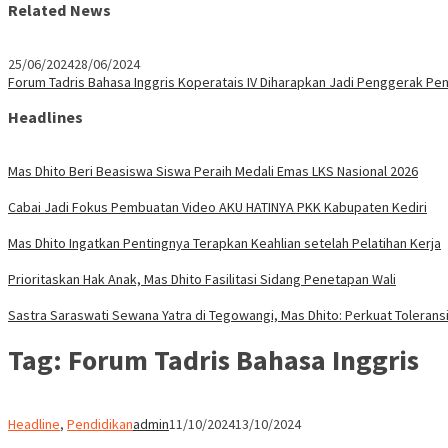
Related News
25/06/2024
28/06/2024
Forum Tadris Bahasa Inggris Koperatais IV Diharapkan Jadi Penggerak Pe
Headlines
Mas Dhito Beri Beasiswa Siswa Peraih Medali Emas LKS Nasional 2026
Cabai Jadi Fokus Pembuatan Video AKU HATINYA PKK Kabupaten Kediri
Mas Dhito Ingatkan Pentingnya Terapkan Keahlian setelah Pelatihan Kerja
Prioritaskan Hak Anak, Mas Dhito Fasilitasi Sidang Penetapan Wali
Sastra Saraswati Sewana Yatra di Tegowangi, Mas Dhito: Perkuat Tolerans
Tag:
Forum Tadris Bahasa Inggris
Headline
,
Pendidikan
admin
11/10/2024
13/10/2024