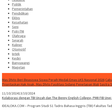
Politik
Pemerintahan
Pendidikan
Ekbis
Kesehatan
Seni
Polri-TNI
Olahraga
Sejarah
Kuliner
Otomotif
Iptek
Kediri
Banyuwangi
Magetan
Special Content
Mas Dhito Beri Beasiswa Siswa Peraih Medali Emas LKS Nasional 2026
Caba
Prioritaskan Hak Anak, Mas Dhito Fasilitasi Sidang Penetapan Wali
Sastra 
11/10/2024
13/10/2024
Kolaborasi dengan TBI Unzah dan The Benny English College, PMII FIB Unej
IDEALOKA.COM – Program Studi S1 Tadris Bahasa Inggris (TBI) Fakultas Ta