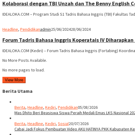
Kolaborasi dengan TBI Unzah dan The Benny English Co
IDEALOKA.COM – Program Studi S1 Tadris Bahasa Inggris (TBI) Fakultas Tad
Headline
,
Pendidikan
admin
25/06/2024
28/06/2024
Forum Tadris Bahasa Inggris Koperatais IV Diharapka
IDEALOKA.COM (Kediri) – Forum Tadris Bahasa Inggris (Fortabing) Koordin
No More Posts Available.
No more pages to load.
View More
Berita Utama
Berita
,
Headline
,
Kediri
,
Pendidikan
05/08/2026
Mas Dhito Beri Beasiswa Siswa Peraih Medali Emas LKS Nasional 20
Berita
,
Headline
,
Kediri
,
Sosial
20/07/2026
Cabai Jadi Fokus Pembuatan Video AKU HATINYA PKK Kabupaten Ked