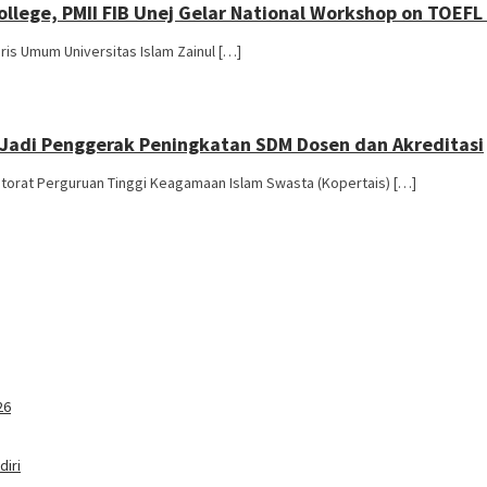
llege, PMII FIB Unej Gelar National Workshop on TOEFL
ris Umum Universitas Islam Zainul […]
n Jadi Penggerak Peningkatan SDM Dosen dan Akreditasi
atorat Perguruan Tinggi Keagamaan Islam Swasta (Kopertais) […]
26
iri