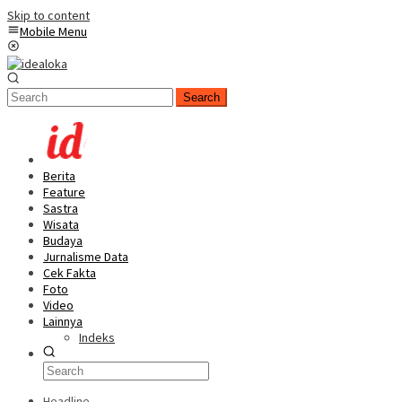
Skip to content
Mobile Menu
Search
Berita
Feature
Sastra
Wisata
Budaya
Jurnalisme Data
Cek Fakta
Foto
Video
Lainnya
Indeks
Headline