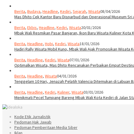
Berita
,
Budaya
,
Headline
,
Kediri
,
Sejarah
,
Wisata
08/04/2026
Mas Dhito Cek Kantor Baru Disparbud dan Operasional Museum Sri 
Berita
,
Ekbis
,
Headline
,
Kediri
,
Wisata
20/01/2026
Mbak Wali Resmikan Pasar Banjaran, Ikon Baru Wisata Kuliner Kota K
Berita
,
Headline
,
Hobi
,
Kediri
,
Wisata
18/01/2026
Hadiri Rally Wisata Mobil Kuno, Mbak Wali Ajak Promosikan Wisata K
Berita
,
Headline
,
Kediri
,
Wisata
07/01/2026
Optimalkan Wisata, Mas Dhito Rencanakan Perbaikan Empat Destin
Berita
,
Headline
,
Wisata
04/01/2026
Tenggelam 10 Hari, Jenazah Pelatih Valencia Ditemukan di Labuan B
Berita
,
Headline
,
Kediri
,
Kuliner
,
Wisata
03/01/2026
Menikmati Pecel Tumpang Bareng Mbak Wali Kota Kediri di Jalan St
Kode Etik Jurnalistik
Pedoman Hak Jawab
Pedoman Pemberitaan Media Siber
Iklan