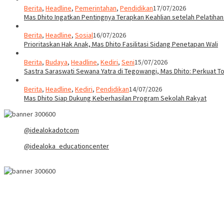
Berita
,
Headline
,
Pemerintahan
,
Pendidikan
17/07/2026
Mas Dhito Ingatkan Pentingnya Terapkan Keahlian setelah Pelatihan
Berita
,
Headline
,
Sosial
16/07/2026
Prioritaskan Hak Anak, Mas Dhito Fasilitasi Sidang Penetapan Wali
Berita
,
Budaya
,
Headline
,
Kediri
,
Seni
15/07/2026
Sastra Saraswati Sewana Yatra di Tegowangi, Mas Dhito: Perkuat T
Berita
,
Headline
,
Kediri
,
Pendidikan
14/07/2026
Mas Dhito Siap Dukung Keberhasilan Program Sekolah Rakyat
@idealokadotcom
@idealoka_educationcenter