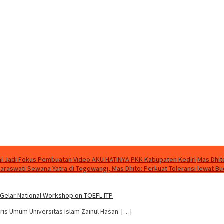
i Jadi Fokus Pembuatan Video AKU HATINYA PKK Kabupaten Kediri
Mas Dhit
Saraswati Sewana Yatra di Tegowangi, Mas Dhito: Perkuat Toleransi lewat B
 Gelar National Workshop on TOEFL ITP
dris Umum Universitas Islam Zainul Hasan […]