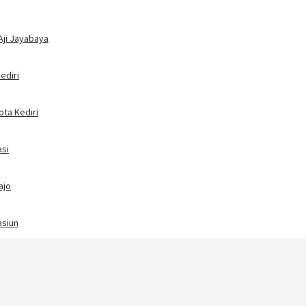
Aji Jayabaya
ediri
ota Kediri
asi
ajo
asiun