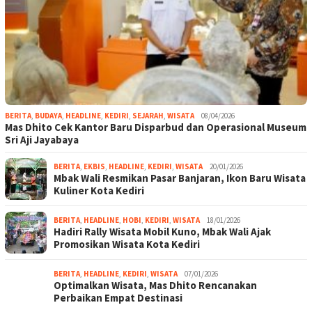
BERITA
,
BUDAYA
,
HEADLINE
,
KEDIRI
,
SEJARAH
,
WISATA
08/04/2026
Mas Dhito Cek Kantor Baru Disparbud dan Operasional Museum
Sri Aji Jayabaya
BERITA
,
EKBIS
,
HEADLINE
,
KEDIRI
,
WISATA
20/01/2026
Mbak Wali Resmikan Pasar Banjaran, Ikon Baru Wisata
Kuliner Kota Kediri
BERITA
,
HEADLINE
,
HOBI
,
KEDIRI
,
WISATA
18/01/2026
Hadiri Rally Wisata Mobil Kuno, Mbak Wali Ajak
Promosikan Wisata Kota Kediri
BERITA
,
HEADLINE
,
KEDIRI
,
WISATA
07/01/2026
Optimalkan Wisata, Mas Dhito Rencanakan
Perbaikan Empat Destinasi