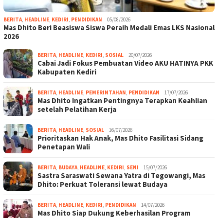
BERITA
,
HEADLINE
,
KEDIRI
,
PENDIDIKAN
05/08/2026
Mas Dhito Beri Beasiswa Siswa Peraih Medali Emas LKS Nasional
2026
BERITA
,
HEADLINE
,
KEDIRI
,
SOSIAL
20/07/2026
Cabai Jadi Fokus Pembuatan Video AKU HATINYA PKK
Kabupaten Kediri
BERITA
,
HEADLINE
,
PEMERINTAHAN
,
PENDIDIKAN
17/07/2026
Mas Dhito Ingatkan Pentingnya Terapkan Keahlian
setelah Pelatihan Kerja
BERITA
,
HEADLINE
,
SOSIAL
16/07/2026
Prioritaskan Hak Anak, Mas Dhito Fasilitasi Sidang
Penetapan Wali
BERITA
,
BUDAYA
,
HEADLINE
,
KEDIRI
,
SENI
15/07/2026
Sastra Saraswati Sewana Yatra di Tegowangi, Mas
Dhito: Perkuat Toleransi lewat Budaya
BERITA
,
HEADLINE
,
KEDIRI
,
PENDIDIKAN
14/07/2026
Mas Dhito Siap Dukung Keberhasilan Program