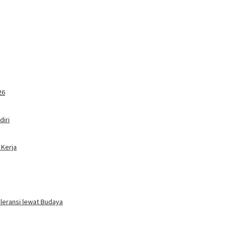
26
iri
 Kerja
oleransi lewat Budaya