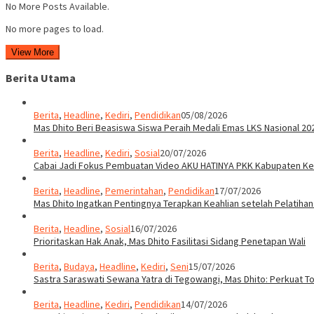
No More Posts Available.
No more pages to load.
View More
Berita Utama
Berita
,
Headline
,
Kediri
,
Pendidikan
05/08/2026
Mas Dhito Beri Beasiswa Siswa Peraih Medali Emas LKS Nasional 20
Berita
,
Headline
,
Kediri
,
Sosial
20/07/2026
Cabai Jadi Fokus Pembuatan Video AKU HATINYA PKK Kabupaten Ked
Berita
,
Headline
,
Pemerintahan
,
Pendidikan
17/07/2026
Mas Dhito Ingatkan Pentingnya Terapkan Keahlian setelah Pelatihan
Berita
,
Headline
,
Sosial
16/07/2026
Prioritaskan Hak Anak, Mas Dhito Fasilitasi Sidang Penetapan Wali
Berita
,
Budaya
,
Headline
,
Kediri
,
Seni
15/07/2026
Sastra Saraswati Sewana Yatra di Tegowangi, Mas Dhito: Perkuat T
Berita
,
Headline
,
Kediri
,
Pendidikan
14/07/2026