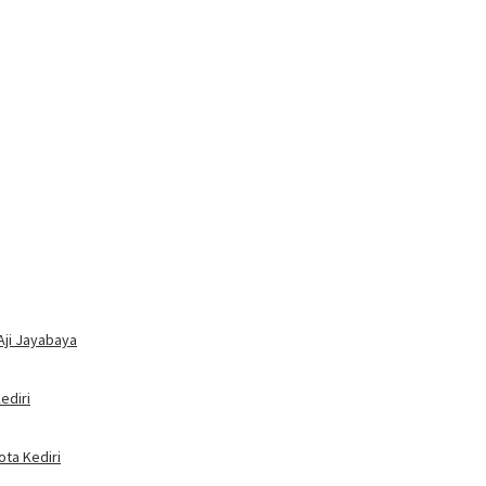
Aji Jayabaya
ediri
ota Kediri