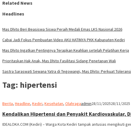
Related News
Headlines
Mas Dhito Beri Beasiswa Siswa Peraih Medali Emas LKS Nasional 2026
Cabai Jadi Fokus Pembuatan Video AKU HATINYA PKK Kabupaten Kediri
Mas Dhito Ingatkan Pentingnya Terapkan Keahlian setelah Pelatihan Kerja
Prioritaskan Hak Anak, Mas Dhito Fasilitasi Sidang Penetapan Wali
Sastra Saraswati Sewana Yatra di Tegowangi, Mas Dhito: Perkuat Tolerans
Tag:
hipertensi
Berita
,
Headline
,
Kediri
,
Kesehatan
,
Olahraga
admin
28/11/2025
28/11/2025
Kendalikan Hipertensi dan Penyakit Kardiovaskular, 
IDEALOKA.COM (Kediri) – Warga Kota Kediri tampak antusias mengikuti ge