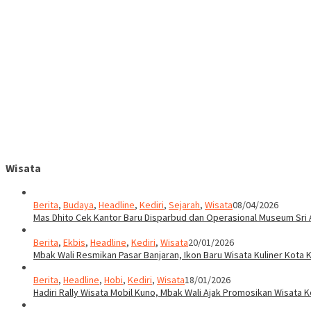
Wisata
Berita
,
Budaya
,
Headline
,
Kediri
,
Sejarah
,
Wisata
08/04/2026
Mas Dhito Cek Kantor Baru Disparbud dan Operasional Museum Sri 
Berita
,
Ekbis
,
Headline
,
Kediri
,
Wisata
20/01/2026
Mbak Wali Resmikan Pasar Banjaran, Ikon Baru Wisata Kuliner Kota K
Berita
,
Headline
,
Hobi
,
Kediri
,
Wisata
18/01/2026
Hadiri Rally Wisata Mobil Kuno, Mbak Wali Ajak Promosikan Wisata K