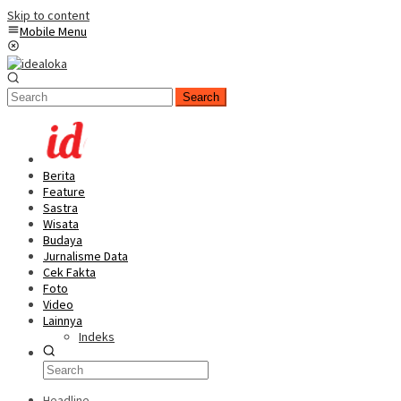
Skip to content
Mobile Menu
Search
Berita
Feature
Sastra
Wisata
Budaya
Jurnalisme Data
Cek Fakta
Foto
Video
Lainnya
Indeks
Headline