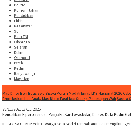
Politik
Pemerintahan
Pendidikan
Ekbis
Kesehatan
Seni
Polri-TNI
Olahraga
Sejarah
Kuliner
Otomotif
Iptek
Kediri
Banyuwangi
Magetan
Special Content
Mas Dhito Beri Beasiswa Siswa Peraih Medali Emas LKS Nasional 2026
Caba
Prioritaskan Hak Anak, Mas Dhito Fasilitasi Sidang Penetapan Wali
Sastra 
28/11/2025
28/11/2025
Kendalikan Hipertensi dan Penyakit Kardiovaskular, Dinkes Kota Kediri 
IDEALOKA.COM (Kediri) - Warga Kota Kediri tampak antusias mengikuti ge