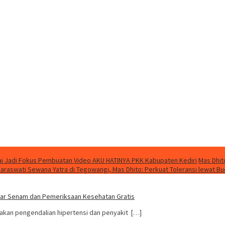
i Jadi Fokus Pembuatan Video AKU HATINYA PKK Kabupaten Kediri
Mas Dhit
Saraswati Sewana Yatra di Tegowangi, Mas Dhito: Perkuat Toleransi lewat B
Gelar Senam dan Pemeriksaan Kesehatan Gratis
rakan pengendalian hipertensi dan penyakit […]