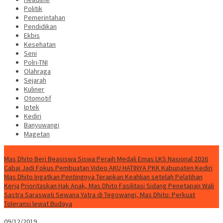
Politik
Pemerintahan
Pendidikan
Ekbis
Kesehatan
Seni
Polri-TNI
Olahraga
Sejarah
Kuliner
Otomotif
Iptek
Kediri
Banyuwangi
Magetan
Special Content
Mas Dhito Beri Beasiswa Siswa Peraih Medali Emas LKS Nasional 2026
Cabai Jadi Fokus Pembuatan Video AKU HATINYA PKK Kabupaten Kediri
Mas Dhito Ingatkan Pentingnya Terapkan Keahlian setelah Pelatihan
Kerja
Prioritaskan Hak Anak, Mas Dhito Fasilitasi Sidang Penetapan Wali
Sastra Saraswati Sewana Yatra di Tegowangi, Mas Dhito: Perkuat
Toleransi lewat Budaya
09/12/2019