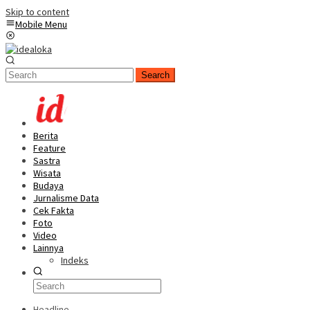
Skip to content
Mobile Menu
Search
Berita
Feature
Sastra
Wisata
Budaya
Jurnalisme Data
Cek Fakta
Foto
Video
Lainnya
Indeks
Headline