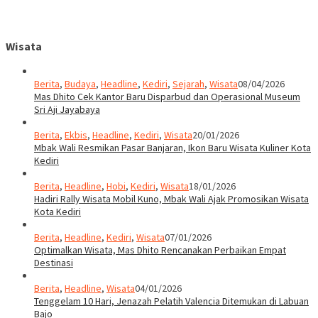
Wisata
Berita
,
Budaya
,
Headline
,
Kediri
,
Sejarah
,
Wisata
08/04/2026
Mas Dhito Cek Kantor Baru Disparbud dan Operasional Museum
Sri Aji Jayabaya
Berita
,
Ekbis
,
Headline
,
Kediri
,
Wisata
20/01/2026
Mbak Wali Resmikan Pasar Banjaran, Ikon Baru Wisata Kuliner Kota
Kediri
Berita
,
Headline
,
Hobi
,
Kediri
,
Wisata
18/01/2026
Hadiri Rally Wisata Mobil Kuno, Mbak Wali Ajak Promosikan Wisata
Kota Kediri
Berita
,
Headline
,
Kediri
,
Wisata
07/01/2026
Optimalkan Wisata, Mas Dhito Rencanakan Perbaikan Empat
Destinasi
Berita
,
Headline
,
Wisata
04/01/2026
Tenggelam 10 Hari, Jenazah Pelatih Valencia Ditemukan di Labuan
Bajo