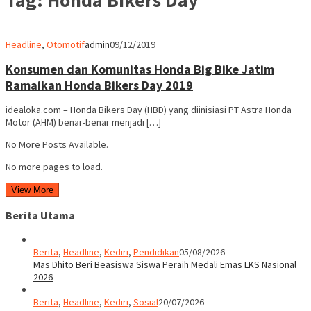
Headline
,
Otomotif
admin
09/12/2019
Konsumen dan Komunitas Honda Big Bike Jatim
Ramaikan Honda Bikers Day 2019
idealoka.com – Honda Bikers Day (HBD) yang diinisiasi PT Astra Honda
Motor (AHM) benar-benar menjadi […]
No More Posts Available.
No more pages to load.
View More
Berita Utama
Berita
,
Headline
,
Kediri
,
Pendidikan
05/08/2026
Mas Dhito Beri Beasiswa Siswa Peraih Medali Emas LKS Nasional
2026
Berita
,
Headline
,
Kediri
,
Sosial
20/07/2026