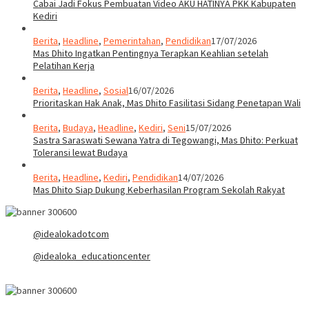
Cabai Jadi Fokus Pembuatan Video AKU HATINYA PKK Kabupaten
Kediri
Berita
,
Headline
,
Pemerintahan
,
Pendidikan
17/07/2026
Mas Dhito Ingatkan Pentingnya Terapkan Keahlian setelah
Pelatihan Kerja
Berita
,
Headline
,
Sosial
16/07/2026
Prioritaskan Hak Anak, Mas Dhito Fasilitasi Sidang Penetapan Wali
Berita
,
Budaya
,
Headline
,
Kediri
,
Seni
15/07/2026
Sastra Saraswati Sewana Yatra di Tegowangi, Mas Dhito: Perkuat
Toleransi lewat Budaya
Berita
,
Headline
,
Kediri
,
Pendidikan
14/07/2026
Mas Dhito Siap Dukung Keberhasilan Program Sekolah Rakyat
@idealokadotcom
@idealoka_educationcenter