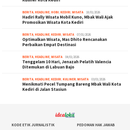
BERITA
,
HEADLINE
,
HOBI
,
KEDIRI
,
WISATA
18/01/2026
Hadiri Rally Wisata Mobil Kuno, Mbak Wali Ajak
Promosikan Wisata Kota Kediri
BERITA
,
HEADLINE
,
KEDIRI
,
WISATA
07/01/2026
Optimalkan Wisata, Mas Dhito Rencanakan
Perbaikan Empat Destinasi
BERITA
,
HEADLINE
,
WISATA
04/01/2026
Tenggelam 10 Hari, Jenazah Pelatih Valencia
Ditemukan di Labuan Bajo
BERITA
,
HEADLINE
,
KEDIRI
,
KULINER
,
WISATA
03/01/2026
Menikmati Pecel Tumpang Bareng Mbak Wali Kota
Kediri di Jalan Stasiun
KODE ETIK JURNALISTIK
PEDOMAN HAK JAWAB