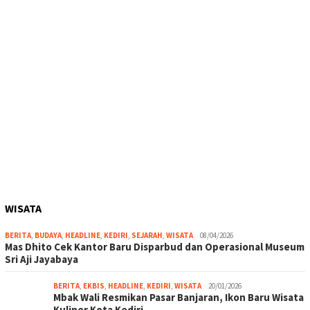
WISATA
BERITA
,
BUDAYA
,
HEADLINE
,
KEDIRI
,
SEJARAH
,
WISATA
08/04/2026
Mas Dhito Cek Kantor Baru Disparbud dan Operasional Museum
Sri Aji Jayabaya
BERITA
,
EKBIS
,
HEADLINE
,
KEDIRI
,
WISATA
20/01/2026
Mbak Wali Resmikan Pasar Banjaran, Ikon Baru Wisata
Kuliner Kota Kediri