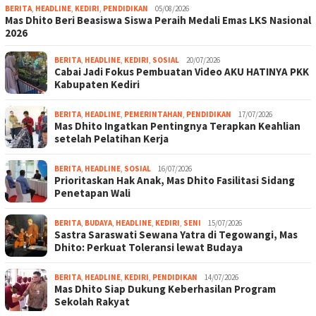
BERITA
,
HEADLINE
,
KEDIRI
,
PENDIDIKAN
05/08/2026
Mas Dhito Beri Beasiswa Siswa Peraih Medali Emas LKS Nasional
2026
BERITA
,
HEADLINE
,
KEDIRI
,
SOSIAL
20/07/2026
Cabai Jadi Fokus Pembuatan Video AKU HATINYA PKK
Kabupaten Kediri
BERITA
,
HEADLINE
,
PEMERINTAHAN
,
PENDIDIKAN
17/07/2026
Mas Dhito Ingatkan Pentingnya Terapkan Keahlian
setelah Pelatihan Kerja
BERITA
,
HEADLINE
,
SOSIAL
16/07/2026
Prioritaskan Hak Anak, Mas Dhito Fasilitasi Sidang
Penetapan Wali
BERITA
,
BUDAYA
,
HEADLINE
,
KEDIRI
,
SENI
15/07/2026
Sastra Saraswati Sewana Yatra di Tegowangi, Mas
Dhito: Perkuat Toleransi lewat Budaya
BERITA
,
HEADLINE
,
KEDIRI
,
PENDIDIKAN
14/07/2026
Mas Dhito Siap Dukung Keberhasilan Program
Sekolah Rakyat