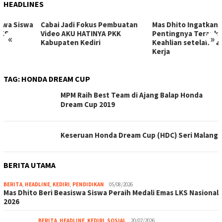
HEADLINES
Cabai Jadi Fokus Pembuatan
Mas Dhito Ingatkan
Video AKU HATINYA PKK
Pentingnya Terapkan
«
»
Kabupaten Kediri
Keahlian setelah Pelatihan
Kerja
TAG:
HONDA DREAM CUP
MPM Raih Best Team di Ajang Balap Honda
Dream Cup 2019
Keseruan Honda Dream Cup (HDC) Seri Malang
BERITA UTAMA
BERITA
,
HEADLINE
,
KEDIRI
,
PENDIDIKAN
05/08/2026
Mas Dhito Beri Beasiswa Siswa Peraih Medali Emas LKS Nasional
2026
BERITA
,
HEADLINE
,
KEDIRI
,
SOSIAL
20/07/2026