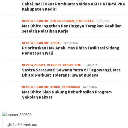
Cabai Jadi Fokus Pembuatan Video AKU HATINYA PKK
Kabupaten Kediri
BERITA
,
HEADLINE
,
PEMERINTAHAN
,
PENDIDIKAN
17/07/2026
Mas Dhito Ingatkan Pentingnya Terapkan Keahlian
setelah Pelatihan Kerja
BERITA
,
HEADLINE
,
SOSIAL
16/07/2026
Prioritaskan Hak Anak, Mas Dhito Fasilitasi Sidang
Penetapan Wali
BERITA
,
BUDAYA
,
HEADLINE
,
KEDIRI
,
SENI
15/07/2026
Sastra Saraswati Sewana Yatra di Tegowangi, Mas
Dhito: Perkuat Toleransi lewat Budaya
BERITA
,
HEADLINE
,
KEDIRI
,
PENDIDIKAN
14/07/2026
Mas Dhito Siap Dukung Keberhasilan Program
Sekolah Rakyat
@idealokadotcom