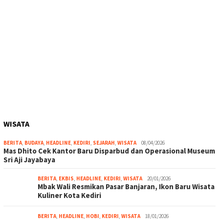
WISATA
BERITA
,
BUDAYA
,
HEADLINE
,
KEDIRI
,
SEJARAH
,
WISATA
08/04/2026
Mas Dhito Cek Kantor Baru Disparbud dan Operasional Museum
Sri Aji Jayabaya
BERITA
,
EKBIS
,
HEADLINE
,
KEDIRI
,
WISATA
20/01/2026
Mbak Wali Resmikan Pasar Banjaran, Ikon Baru Wisata
Kuliner Kota Kediri
BERITA
,
HEADLINE
,
HOBI
,
KEDIRI
,
WISATA
18/01/2026