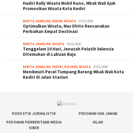
Hadiri Rally Wisata Mobil Kuno, Mbak Wali Ajak
Promosikan Wisata Kota Kediri
BERITA
,
HEADLINE
,
KEDIRI
,
WISATA
07/01/2026
Optimalkan Wisata, Mas Dhito Rencanakan
Perbaikan Empat Destinasi
BERITA
,
HEADLINE
,
WISATA
04/01/2026
Tenggelam 10 Hari, Jenazah Pelatih Valencia
Ditemukan di Labuan Bajo
BERITA
,
HEADLINE
,
KEDIRI
,
KULINER
,
WISATA
03/01/2026
Menikmati Pecel Tumpang Bareng Mbak Wali Kota
Kediri di Jalan Stasiun
KODE ETIK JURNALISTIK
PEDOMAN HAK JAWAB
PEDOMAN PEMBERITAAN MEDIA
IKLAN
SIBER