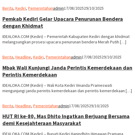
IDEALOKA.COM (Kediri) – Pemerintah Kabupaten Kediri dengan khidmat
melangsungkan prosesi upacara penurunan bendera Merah Putih […]
Berita
,
Headline
,
Kediri
,
Pemerintahan
admin
17/08/2025
29/10/2025
Mbak Wali Kunjungi Janda Perintis Kemerdekaan dan
Perintis Kemerdekaan
IDEALOKA.COM (Kediri) – Wali Kota Kediri Vinanda Prameswati
mengunjungi janda perintis kemerdekaan dan perintis kemerdekaan […]
Berita
,
Headline
,
Pemerintahan
admin
17/08/2025
29/10/2025
HUT RI ke-80, Mas Dhito Ingatkan Berjuang Bersama
demi Kesejahteraan Masyarakat
IDEALOKA.COM (Kediri) – Bupati Kediri Hanindhito Himawan Pramana
memimpin langsung upacara peringatan HUT Kemerdekaan RI […]
Berita
,
Headline
,
Kediri
,
Pemerintahan
admin
17/08/2025
25/08/2025