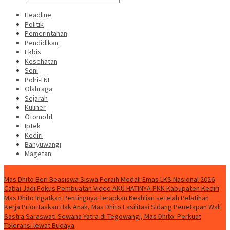
Headline
Politik
Pemerintahan
Pendidikan
Ekbis
Kesehatan
Seni
Polri-TNI
Olahraga
Sejarah
Kuliner
Otomotif
Iptek
Kediri
Banyuwangi
Magetan
Special Content
Mas Dhito Beri Beasiswa Siswa Peraih Medali Emas LKS Nasional 2026
Cabai Jadi Fokus Pembuatan Video AKU HATINYA PKK Kabupaten Kediri
Mas Dhito Ingatkan Pentingnya Terapkan Keahlian setelah Pelatihan
Kerja
Prioritaskan Hak Anak, Mas Dhito Fasilitasi Sidang Penetapan Wali
Sastra Saraswati Sewana Yatra di Tegowangi, Mas Dhito: Perkuat
Toleransi lewat Budaya