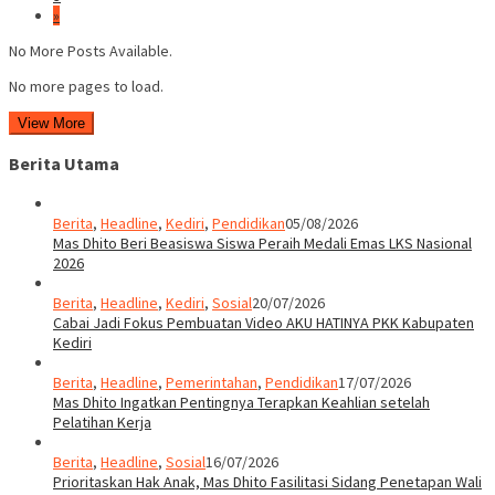
View More
Berita Utama
Berita
,
Headline
,
Kediri
,
Pendidikan
05/08/2026
Mas Dhito Beri Beasiswa Siswa Peraih Medali Emas LKS Nasional
2026
Berita
,
Headline
,
Kediri
,
Sosial
20/07/2026
Cabai Jadi Fokus Pembuatan Video AKU HATINYA PKK Kabupaten
Kediri
Berita
,
Headline
,
Pemerintahan
,
Pendidikan
17/07/2026
Mas Dhito Ingatkan Pentingnya Terapkan Keahlian setelah
Pelatihan Kerja
Berita
,
Headline
,
Sosial
16/07/2026
Prioritaskan Hak Anak, Mas Dhito Fasilitasi Sidang Penetapan Wali
Berita
,
Budaya
,
Headline
,
Kediri
,
Seni
15/07/2026
Sastra Saraswati Sewana Yatra di Tegowangi, Mas Dhito: Perkuat
Toleransi lewat Budaya
Berita
,
Headline
,
Kediri
,
Pendidikan
14/07/2026