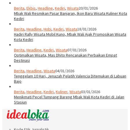
Berita
,
Headline
,
Hobi
,
Kediri
,
Wisata
18/01/2026
Hadiri Rally Wisata Mobil Kuno, Mbak Wali Ajak Promosikan Wisata
Kota Kediri
Berita
,
Headline
,
Kediri
,
Wisata
07/01/2026
Optimalkan Wisata, Mas Dhito Rencanakan Perbaikan Empat
Destinasi
Berita
,
Headline
,
Wisata
04/01/2026
Tenggelam 10 Hari, Jenazah Pelatih Valencia Ditemukan di Labuan
Bajo
Berita
,
Headline
,
Kediri
,
Kuliner
,
Wisata
03/01/2026
Menikmati Pecel Tumpang Bareng Mbak Wali Kota Kediri di Jalan
Stasiun
Kode Etik Jurnalistik
Pedoman Hak Jawab
Pedoman Pemberitaan Media Siber
Iklan
Profil & Redaksi