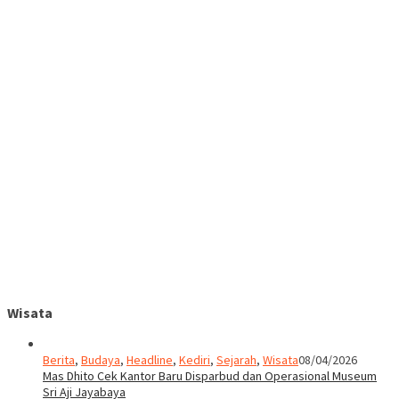
Wisata
Berita
,
Budaya
,
Headline
,
Kediri
,
Sejarah
,
Wisata
08/04/2026
Mas Dhito Cek Kantor Baru Disparbud dan Operasional Museum
Sri Aji Jayabaya
Berita
,
Ekbis
,
Headline
,
Kediri
,
Wisata
20/01/2026
Mbak Wali Resmikan Pasar Banjaran, Ikon Baru Wisata Kuliner Kota
Kediri