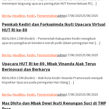
Pemkab Kediri dan Forkopimda Ikuti Upacara Virtual
HUT RI ke-80
IDEALOKA.COM (Kediri) – Pemerintah Kabupaten Kediri mengikuti
upacara pengibaran bendera merah putih dalam peringatan Hari […]
Berita
,
Headline
,
Kediri
,
Pemerintahan
admin
17/08/2025
25/08/2025
Upacara HUT RI ke-80, Mbak Vinanda Ajak Terus
Berinovasi dan Berkarya
IDEALOKA.COM (Kediri) – Wali Kota Kediri Vinanda Prameswati menjadi
Inspektur Upacara pada peringatan Hari Ulang […]
Berita
,
Headline
,
Kediri
,
Pemerintahan
admin
17/08/2025
25/08/2025
Mas Dhito dan Mbak Dewi Ikuti Renungan Suci di TMP
Pare
IDEALOKA.COM (Kediri) – Bupati Kediri Hanindhito Himawan Pramana
bersama Wakil Bupati Kediri Dewi Mariya Ulfa […]