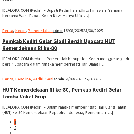
Berita
,
Kediri
,
Pemerintahan
admin
16/08/2025
25/08/2025
Pemkab Kediri Gelar Gladi Bersih Upacara HUT
Kemerdekaan RI ke-80
IDEALOKA.COM (Kediri) – Pemerintah Kabupaten Kediri menggelar gladi
bersih upacara dalam rangka memperingati Hari Ulang […]
Berita
,
Headline
,
Kediri
,
Seni
admin
14/08/2025
25/08/2025
HUT Kemerdekaan RI ke-80, Pemkab Kediri Gelar
Lomba Vokal Grup
IDEALOKA.COM (Kediri) – Dalam rangka memperingati Hari Ulang Tahun
(HUT) ke-80 Kemerdekaan Republik Indonesia, Pemerintah […]
1
2
3
»
No More Posts Available.
No more pages to load.