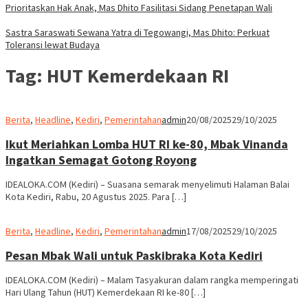
Tag:
HUT Kemerdekaan RI
Berita
,
Headline
,
Kediri
,
Pemerintahan
admin
20/08/2025
29/10/2025
Ikut Meriahkan Lomba HUT RI ke-80, Mbak Vinanda
Ingatkan Semagat Gotong Royong
IDEALOKA.COM (Kediri) – Suasana semarak menyelimuti Halaman Balai
Kota Kediri, Rabu, 20 Agustus 2025. Para […]
Berita
,
Headline
,
Kediri
,
Pemerintahan
admin
17/08/2025
29/10/2025
Pesan Mbak Wali untuk Paskibraka Kota Kediri
IDEALOKA.COM (Kediri) – Malam Tasyakuran dalam rangka memperingati
Hari Ulang Tahun (HUT) Kemerdekaan RI ke-80 […]
Berita
,
Kediri
,
Pemerintahan
admin
17/08/2025
29/10/2025
Pemkab Kediri Gelar Upacara Penurunan Bendera
dengan Khidmat