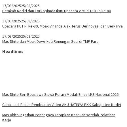
17/08/2025
25/08/2025
Pemkab Kediri dan Forkopimda Ikuti Upacara Virtual HUT RI ke-80
17/08/2025
25/08/2025
Upacara HUT RI ke-80, Mbak Vinanda Ajak Terus Berinovasi dan Berkarya
17/08/2025
25/08/2025
Mas Dhito dan Mbak Dewi Ikuti Renungan Suci di TMP Pare
Headlines
Mas Dhito Beri Beasiswa Siswa Peraih Medali Emas LKS Nasional 2026
Cabai Jadi Fokus Pembuatan Video AKU HATINYA PKK Kabupaten Kediri
Mas Dhito Ingatkan Pentingnya Terapkan Keahlian setelah Pelatihan
Kerja
Prioritaskan Hak Anak, Mas Dhito Fasilitasi Sidang Penetapan Wali
Sastra Saraswati Sewana Yatra di Tegowangi, Mas Dhito: Perkuat
Toleransi lewat Budaya