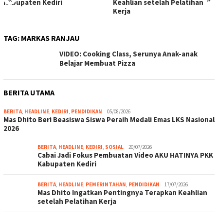
Kabupaten Kediri
Keahlian setelah Pelatihan
Kerja
TAG:
MARKAS RANJAU
VIDEO: Cooking Class, Serunya Anak-anak
Belajar Membuat Pizza
BERITA UTAMA
BERITA
,
HEADLINE
,
KEDIRI
,
PENDIDIKAN
05/08/2026
Mas Dhito Beri Beasiswa Siswa Peraih Medali Emas LKS Nasional
2026
BERITA
,
HEADLINE
,
KEDIRI
,
SOSIAL
20/07/2026
Cabai Jadi Fokus Pembuatan Video AKU HATINYA PKK
Kabupaten Kediri
BERITA
,
HEADLINE
,
PEMERINTAHAN
,
PENDIDIKAN
17/07/2026
Mas Dhito Ingatkan Pentingnya Terapkan Keahlian
setelah Pelatihan Kerja