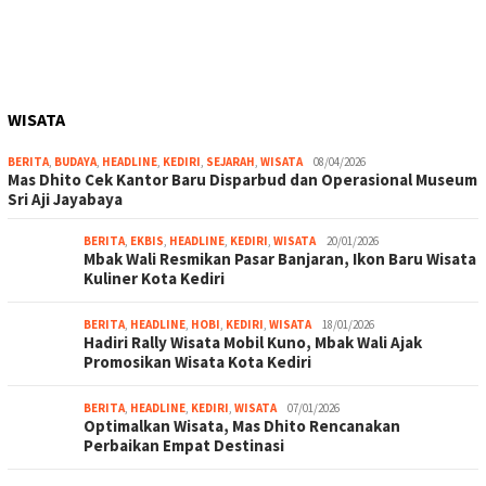
WISATA
BERITA
,
BUDAYA
,
HEADLINE
,
KEDIRI
,
SEJARAH
,
WISATA
08/04/2026
Mas Dhito Cek Kantor Baru Disparbud dan Operasional Museum
Sri Aji Jayabaya
BERITA
,
EKBIS
,
HEADLINE
,
KEDIRI
,
WISATA
20/01/2026
Mbak Wali Resmikan Pasar Banjaran, Ikon Baru Wisata
Kuliner Kota Kediri
BERITA
,
HEADLINE
,
HOBI
,
KEDIRI
,
WISATA
18/01/2026
Hadiri Rally Wisata Mobil Kuno, Mbak Wali Ajak
Promosikan Wisata Kota Kediri
BERITA
,
HEADLINE
,
KEDIRI
,
WISATA
07/01/2026
Optimalkan Wisata, Mas Dhito Rencanakan
Perbaikan Empat Destinasi