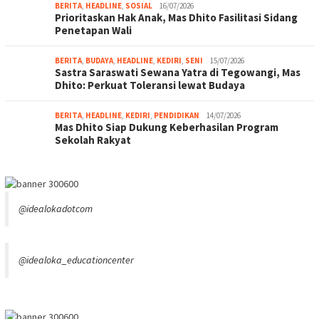
BERITA
,
HEADLINE
,
SOSIAL
16/07/2026
Prioritaskan Hak Anak, Mas Dhito Fasilitasi Sidang
Penetapan Wali
BERITA
,
BUDAYA
,
HEADLINE
,
KEDIRI
,
SENI
15/07/2026
Sastra Saraswati Sewana Yatra di Tegowangi, Mas
Dhito: Perkuat Toleransi lewat Budaya
BERITA
,
HEADLINE
,
KEDIRI
,
PENDIDIKAN
14/07/2026
Mas Dhito Siap Dukung Keberhasilan Program
Sekolah Rakyat
@idealokadotcom
@idealoka_educationcenter