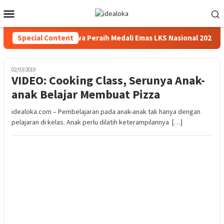
Skip
Mobile
to
Menu
content
to Beri Beasiswa Siswa Peraih Medali Emas LKS Nasional 2026
Special Content
02/03/2019
VIDEO: Cooking Class, Serunya Anak-
anak Belajar Membuat Pizza
idealoka.com – Pembelajaran pada anak-anak tak hanya dengan
pelajaran di kelas. Anak perlu dilatih keterampilannya […]