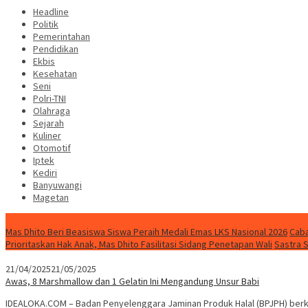
Headline
Politik
Pemerintahan
Pendidikan
Ekbis
Kesehatan
Seni
Polri-TNI
Olahraga
Sejarah
Kuliner
Otomotif
Iptek
Kediri
Banyuwangi
Magetan
Special Content
Mas Dhito Beri Beasiswa Siswa Peraih Medali Emas LKS Nasional 2026
Caba
Prioritaskan Hak Anak, Mas Dhito Fasilitasi Sidang Penetapan Wali
Sastra 
21/04/2025
21/05/2025
Awas, 8 Marshmallow dan 1 Gelatin Ini Mengandung Unsur Babi
IDEALOKA.COM – Badan Penyelenggara Jaminan Produk Halal (BPJPH) be