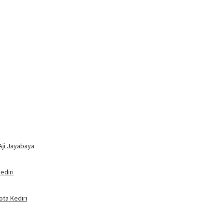
Aji Jayabaya
ediri
ota Kediri