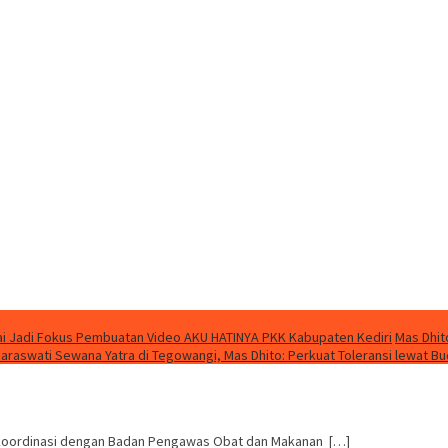
i Jadi Fokus Pembuatan Video AKU HATINYA PKK Kabupaten Kediri
Mas Dhit
Saraswati Sewana Yatra di Tegowangi, Mas Dhito: Perkuat Toleransi lewat B
rkoordinasi dengan Badan Pengawas Obat dan Makanan […]