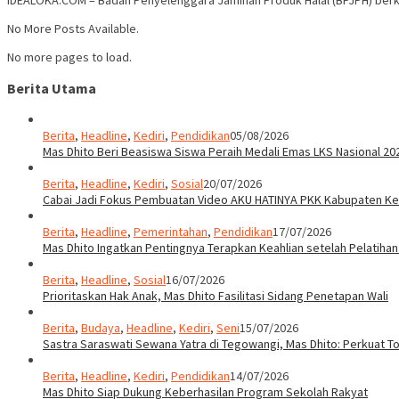
No More Posts Available.
No more pages to load.
Berita Utama
Berita
,
Headline
,
Kediri
,
Pendidikan
05/08/2026
Mas Dhito Beri Beasiswa Siswa Peraih Medali Emas LKS Nasional 20
Berita
,
Headline
,
Kediri
,
Sosial
20/07/2026
Cabai Jadi Fokus Pembuatan Video AKU HATINYA PKK Kabupaten Ked
Berita
,
Headline
,
Pemerintahan
,
Pendidikan
17/07/2026
Mas Dhito Ingatkan Pentingnya Terapkan Keahlian setelah Pelatihan
Berita
,
Headline
,
Sosial
16/07/2026
Prioritaskan Hak Anak, Mas Dhito Fasilitasi Sidang Penetapan Wali
Berita
,
Budaya
,
Headline
,
Kediri
,
Seni
15/07/2026
Sastra Saraswati Sewana Yatra di Tegowangi, Mas Dhito: Perkuat T
Berita
,
Headline
,
Kediri
,
Pendidikan
14/07/2026
Mas Dhito Siap Dukung Keberhasilan Program Sekolah Rakyat