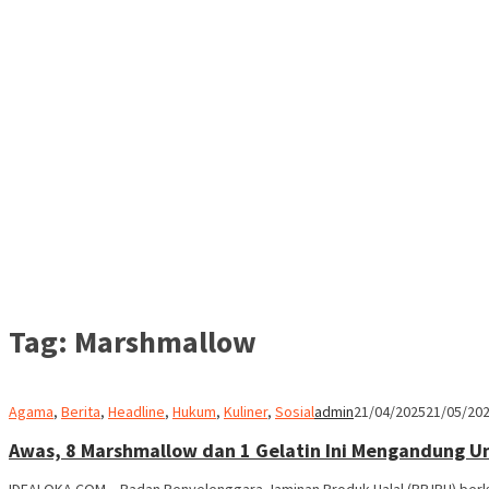
Tag:
Marshmallow
Agama
,
Berita
,
Headline
,
Hukum
,
Kuliner
,
Sosial
admin
21/04/2025
21/05/20
Awas, 8 Marshmallow dan 1 Gelatin Ini Mengandung Un
IDEALOKA.COM – Badan Penyelenggara Jaminan Produk Halal (BPJPH) ber