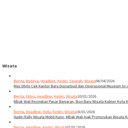
Wisata
Berita
,
Budaya
,
Headline
,
Kediri
,
Sejarah
,
Wisata
08/04/2026
Mas Dhito Cek Kantor Baru Disparbud dan Operasional Museum Sri 
Berita
,
Ekbis
,
Headline
,
Kediri
,
Wisata
20/01/2026
Mbak Wali Resmikan Pasar Banjaran, Ikon Baru Wisata Kuliner Kota K
Berita
,
Headline
,
Hobi
,
Kediri
,
Wisata
18/01/2026
Hadiri Rally Wisata Mobil Kuno, Mbak Wali Ajak Promosikan Wisata K
Berita
,
Headline
,
Kediri
,
Wisata
07/01/2026