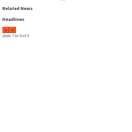
Related News
Headlines
«
»
slide
7 to 9
of 5