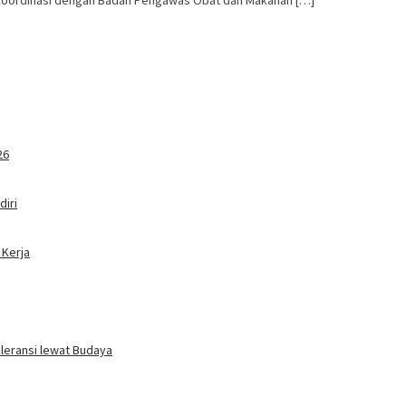
26
iri
 Kerja
oleransi lewat Budaya