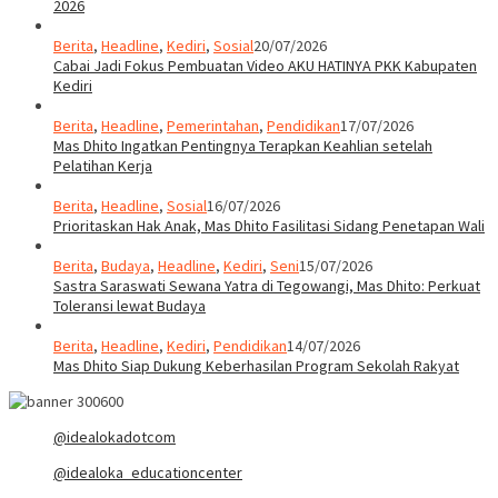
2026
Berita
,
Headline
,
Kediri
,
Sosial
20/07/2026
Cabai Jadi Fokus Pembuatan Video AKU HATINYA PKK Kabupaten
Kediri
Berita
,
Headline
,
Pemerintahan
,
Pendidikan
17/07/2026
Mas Dhito Ingatkan Pentingnya Terapkan Keahlian setelah
Pelatihan Kerja
Berita
,
Headline
,
Sosial
16/07/2026
Prioritaskan Hak Anak, Mas Dhito Fasilitasi Sidang Penetapan Wali
Berita
,
Budaya
,
Headline
,
Kediri
,
Seni
15/07/2026
Sastra Saraswati Sewana Yatra di Tegowangi, Mas Dhito: Perkuat
Toleransi lewat Budaya
Berita
,
Headline
,
Kediri
,
Pendidikan
14/07/2026
Mas Dhito Siap Dukung Keberhasilan Program Sekolah Rakyat
@idealokadotcom
@idealoka_educationcenter