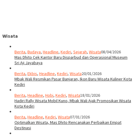
Wisata
Berita
,
Budaya
,
Headline
,
Kediri
,
Sejarah
,
Wisata
08/04/2026
Mas Dhito Cek Kantor Baru Disparbud dan Operasional Museum
Sri Aji Jayabaya
Berita
,
Ekbis
,
Headline
,
Kediri
,
Wisata
20/01/2026
Mbak Wali Resmikan Pasar Banjaran, Ikon Baru Wisata Kuliner Kota
Kediri
Berita
,
Headline
,
Hobi
,
Kediri
,
Wisata
18/01/2026
Hadiri Rally Wisata Mobil Kuno, Mbak Wali Ajak Promosikan Wisata
Kota Kediri
Berita
,
Headline
,
Kediri
,
Wisata
07/01/2026
Optimalkan Wisata, Mas Dhito Rencanakan Perbaikan Empat
Destinasi