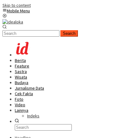
Skip to content
Mobile Menu
Search
Berita
Feature
Sastra
Wisata
Budaya
Jurnalisme Data
Cek Fakta
Foto
Video
Lainnya
Indeks
Headline