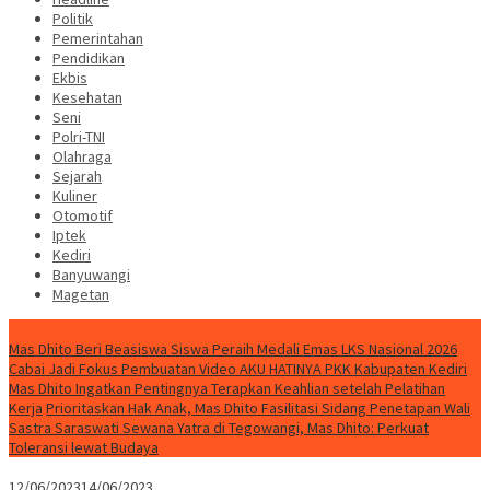
Politik
Pemerintahan
Pendidikan
Ekbis
Kesehatan
Seni
Polri-TNI
Olahraga
Sejarah
Kuliner
Otomotif
Iptek
Kediri
Banyuwangi
Magetan
Special Content
Mas Dhito Beri Beasiswa Siswa Peraih Medali Emas LKS Nasional 2026
Cabai Jadi Fokus Pembuatan Video AKU HATINYA PKK Kabupaten Kediri
Mas Dhito Ingatkan Pentingnya Terapkan Keahlian setelah Pelatihan
Kerja
Prioritaskan Hak Anak, Mas Dhito Fasilitasi Sidang Penetapan Wali
Sastra Saraswati Sewana Yatra di Tegowangi, Mas Dhito: Perkuat
Toleransi lewat Budaya
12/06/2023
14/06/2023