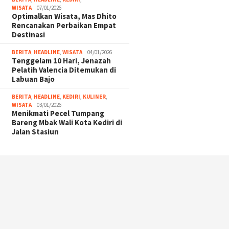
WISATA
07/01/2026
Optimalkan Wisata, Mas Dhito
Rencanakan Perbaikan Empat
Destinasi
BERITA
,
HEADLINE
,
WISATA
04/01/2026
Tenggelam 10 Hari, Jenazah
Pelatih Valencia Ditemukan di
Labuan Bajo
BERITA
,
HEADLINE
,
KEDIRI
,
KULINER
,
WISATA
03/01/2026
Menikmati Pecel Tumpang
Bareng Mbak Wali Kota Kediri di
Jalan Stasiun