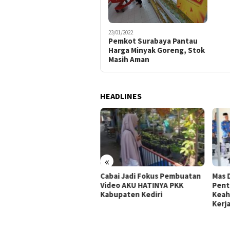
23/01/2022
Pemkot Surabaya Pantau
Harga Minyak Goreng, Stok
Masih Aman
HEADLINES
«
Cabai Jadi Fokus Pembuatan
Mas 
 Dhito Beri Beasiswa
Video AKU HATINYA PKK
Pent
wa Peraih Medali Emas LKS
Kabupaten Kediri
Keah
ional 2026
Kerj