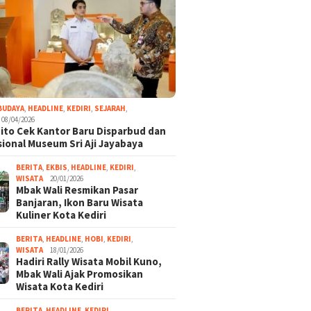
BUDAYA
,
HEADLINE
,
KEDIRI
,
SEJARAH
,
08/04/2026
ito Cek Kantor Baru Disparbud dan
ional Museum Sri Aji Jayabaya
BERITA
,
EKBIS
,
HEADLINE
,
KEDIRI
,
WISATA
20/01/2026
Mbak Wali Resmikan Pasar
Banjaran, Ikon Baru Wisata
Kuliner Kota Kediri
BERITA
,
HEADLINE
,
HOBI
,
KEDIRI
,
WISATA
18/01/2026
Hadiri Rally Wisata Mobil Kuno,
Mbak Wali Ajak Promosikan
Wisata Kota Kediri
BERITA
,
HEADLINE
,
KEDIRI
,