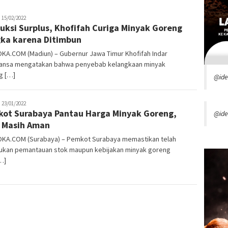
dmin
15/02/2022
uksi Surplus, Khofifah Curiga Minyak Goreng
ka karena Ditimbun
KA.COM (Madiun) – Gubernur Jawa Timur Khofifah Indar
ansa mengatakan bahwa penyebab kelangkaan minyak
g […]
@id
dmin
23/01/2022
ot Surabaya Pantau Harga Minyak Goreng,
@ide
 Masih Aman
OKA.COM (Surabaya) – Pemkot Surabaya memastikan telah
ukan pemantauan stok maupun kebijakan minyak goreng
…]