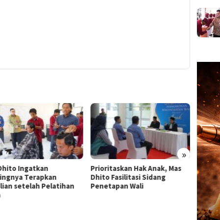
»
Dhito Ingatkan
Prioritaskan Hak Anak, Mas
Sastr
ingnya Terapkan
Dhito Fasilitasi Sidang
Yatra 
lian setelah Pelatihan
Penetapan Wali
Dhito:
a
lewat