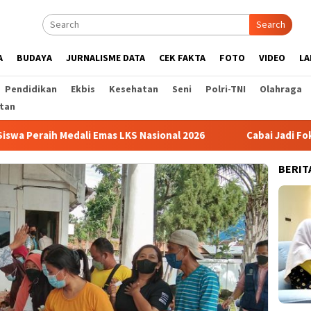
Search
A
BUDAYA
JURNALISME DATA
CEK FAKTA
FOTO
VIDEO
LA
Pendidikan
Ekbis
Kesehatan
Seni
Polri-TNI
Olahraga
tan
dali Emas LKS Nasional 2026
Cabai Jadi Fokus Pembuatan 
BERIT