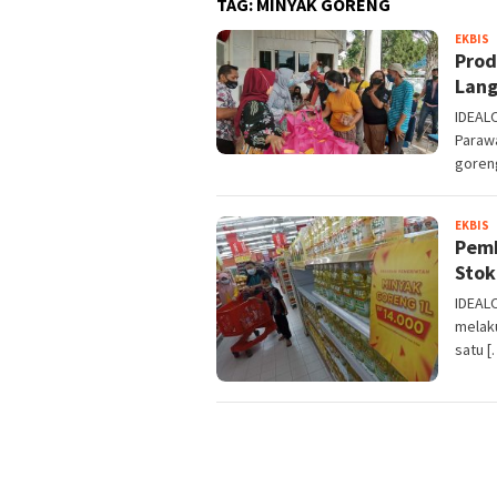
TAG:
MINYAK GORENG
a
EKBIS
Prod
Lang
IDEALO
Paraw
goren
a
EKBIS
Pemk
Stok
IDEAL
melak
satu [