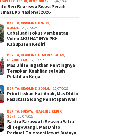
HEADLINE
,
KEDIRI
,
PENDIDIKAN
05/08/2026
ito Beri Beasiswa Siswa Peraih
 Emas LKS Nasional 2026
BERITA
,
HEADLINE
,
KEDIRI
,
SOSIAL
20/07/2026
Cabai Jadi Fokus Pembuatan
Video AKU HATINYA PKK
Kabupaten Kediri
BERITA
,
HEADLINE
,
PEMERINTAHAN
,
PENDIDIKAN
17/07/2026
Mas Dhito Ingatkan Pentingnya
Terapkan Keahlian setelah
Pelatihan Kerja
BERITA
,
HEADLINE
,
SOSIAL
16/07/2026
Prioritaskan Hak Anak, Mas Dhito
Fasilitasi Sidang Penetapan Wali
BERITA
,
BUDAYA
,
HEADLINE
,
KEDIRI
,
SENI
15/07/2026
Sastra Saraswati Sewana Yatra
di Tegowangi, Mas Dhito:
Perkuat Toleransi lewat Budaya