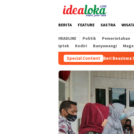
Skip
to
content
BERITA
FEATURE
SASTRA
WISAT
HEADLINE
Politik
Pemerintahan
Iptek
Kediri
Banyuwangi
Mage
Mas Dhito Beri Beasiswa Siswa Peraih Me
Special Content