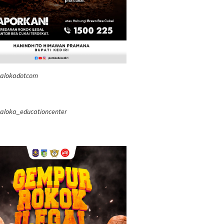
ealokadotcom
aloka_educationcenter