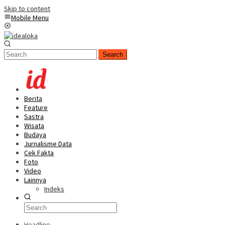
Skip to content
Mobile Menu
Search
Berita
Feature
Sastra
Wisata
Budaya
Jurnalisme Data
Cek Fakta
Foto
Video
Lainnya
Indeks
Headline