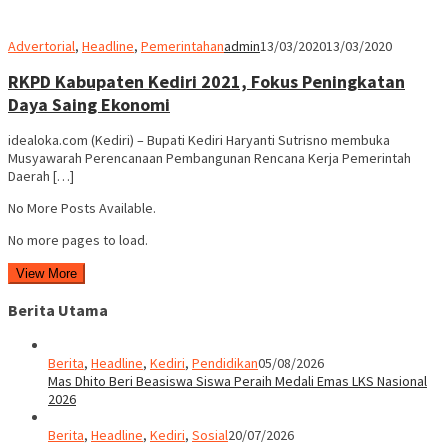
Advertorial
,
Headline
,
Pemerintahan
admin
13/03/2020
13/03/2020
RKPD Kabupaten Kediri 2021, Fokus Peningkatan
Daya Saing Ekonomi
idealoka.com (Kediri) – Bupati Kediri Haryanti Sutrisno membuka
Musyawarah Perencanaan Pembangunan Rencana Kerja Pemerintah
Daerah […]
No More Posts Available.
No more pages to load.
View More
Berita Utama
Berita
,
Headline
,
Kediri
,
Pendidikan
05/08/2026
Mas Dhito Beri Beasiswa Siswa Peraih Medali Emas LKS Nasional
2026
Berita
,
Headline
,
Kediri
,
Sosial
20/07/2026