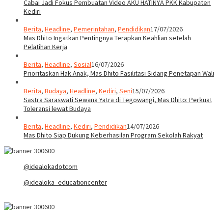
Cabai Jadi Fokus Pembuatan Video AKU HATINYA PKK Kabupaten
Kediri
Berita
,
Headline
,
Pemerintahan
,
Pendidikan
17/07/2026
Mas Dhito Ingatkan Pentingnya Terapkan Keahlian setelah
Pelatihan Kerja
Berita
,
Headline
,
Sosial
16/07/2026
Prioritaskan Hak Anak, Mas Dhito Fasilitasi Sidang Penetapan Wali
Berita
,
Budaya
,
Headline
,
Kediri
,
Seni
15/07/2026
Sastra Saraswati Sewana Yatra di Tegowangi, Mas Dhito: Perkuat
Toleransi lewat Budaya
Berita
,
Headline
,
Kediri
,
Pendidikan
14/07/2026
Mas Dhito Siap Dukung Keberhasilan Program Sekolah Rakyat
@idealokadotcom
@idealoka_educationcenter