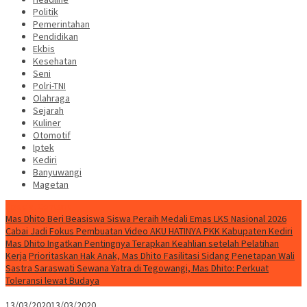
Politik
Pemerintahan
Pendidikan
Ekbis
Kesehatan
Seni
Polri-TNI
Olahraga
Sejarah
Kuliner
Otomotif
Iptek
Kediri
Banyuwangi
Magetan
Special Content
Mas Dhito Beri Beasiswa Siswa Peraih Medali Emas LKS Nasional 2026
Cabai Jadi Fokus Pembuatan Video AKU HATINYA PKK Kabupaten Kediri
Mas Dhito Ingatkan Pentingnya Terapkan Keahlian setelah Pelatihan
Kerja
Prioritaskan Hak Anak, Mas Dhito Fasilitasi Sidang Penetapan Wali
Sastra Saraswati Sewana Yatra di Tegowangi, Mas Dhito: Perkuat
Toleransi lewat Budaya
13/03/2020
13/03/2020