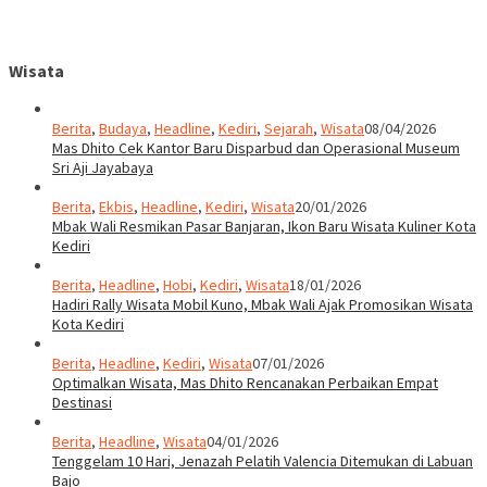
Wisata
Berita
,
Budaya
,
Headline
,
Kediri
,
Sejarah
,
Wisata
08/04/2026
Mas Dhito Cek Kantor Baru Disparbud dan Operasional Museum
Sri Aji Jayabaya
Berita
,
Ekbis
,
Headline
,
Kediri
,
Wisata
20/01/2026
Mbak Wali Resmikan Pasar Banjaran, Ikon Baru Wisata Kuliner Kota
Kediri
Berita
,
Headline
,
Hobi
,
Kediri
,
Wisata
18/01/2026
Hadiri Rally Wisata Mobil Kuno, Mbak Wali Ajak Promosikan Wisata
Kota Kediri
Berita
,
Headline
,
Kediri
,
Wisata
07/01/2026
Optimalkan Wisata, Mas Dhito Rencanakan Perbaikan Empat
Destinasi
Berita
,
Headline
,
Wisata
04/01/2026
Tenggelam 10 Hari, Jenazah Pelatih Valencia Ditemukan di Labuan
Bajo