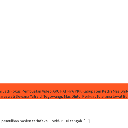
i Jadi Fokus Pembuatan Video AKU HATINYA PKK Kabupaten Kediri
Mas Dhit
Saraswati Sewana Yatra di Tegowangi, Mas Dhito: Perkuat Toleransi lewat B
pemulihan pasien terinfeksi Covid-19. Di tengah […]