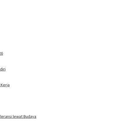
26
iri
 Kerja
oleransi lewat Budaya