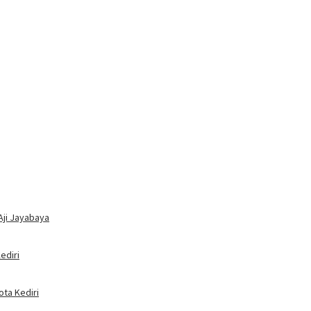
Aji Jayabaya
ediri
ota Kediri