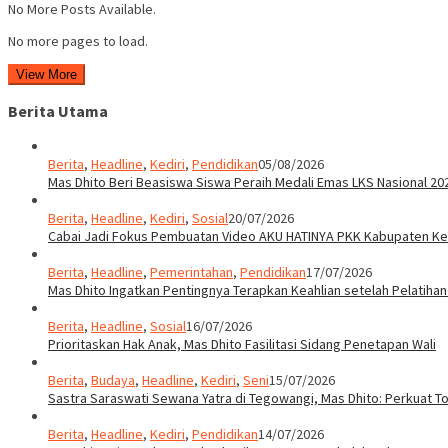
No More Posts Available.
No more pages to load.
View More
Berita Utama
Berita
,
Headline
,
Kediri
,
Pendidikan
05/08/2026
Mas Dhito Beri Beasiswa Siswa Peraih Medali Emas LKS Nasional 20
Berita
,
Headline
,
Kediri
,
Sosial
20/07/2026
Cabai Jadi Fokus Pembuatan Video AKU HATINYA PKK Kabupaten Ked
Berita
,
Headline
,
Pemerintahan
,
Pendidikan
17/07/2026
Mas Dhito Ingatkan Pentingnya Terapkan Keahlian setelah Pelatihan
Berita
,
Headline
,
Sosial
16/07/2026
Prioritaskan Hak Anak, Mas Dhito Fasilitasi Sidang Penetapan Wali
Berita
,
Budaya
,
Headline
,
Kediri
,
Seni
15/07/2026
Sastra Saraswati Sewana Yatra di Tegowangi, Mas Dhito: Perkuat T
Berita
,
Headline
,
Kediri
,
Pendidikan
14/07/2026