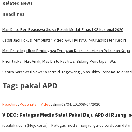
Related News
Headlines
Mas Dhito Beri Beasiswa Siswa Peraih Medali Emas LKS Nasional 2026
Cabai Jadi Fokus Pembuatan Video AKU HATINYA PKK Kabupaten Kediri
Mas Dhito Ingatkan Pentingnya Terapkan Keahlian setelah Pelatihan Kerja
Prioritaskan Hak Anak, Mas Dhito Fasilitasi Sidang Penetapan Wali
Sastra Saraswati Sewana Yatra di Tegowangi, Mas Dhito: Perkuat Tolerans
Tag:
pakai APD
Headline
,
Kesehatan
,
Video
admin
09/04/2020
09/04/2020
VIDEO: Petugas Medis Salat Pakai Baju APD di Ruang Is
idealoka.com (Mojokerto) – Petugas medis menjadi garda terdepan dalam 