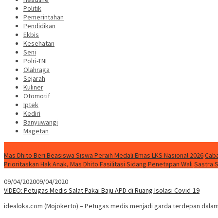
Politik
Pemerintahan
Pendidikan
Ekbis
Kesehatan
Seni
Polri-TNI
Olahraga
Sejarah
Kuliner
Otomotif
Iptek
Kediri
Banyuwangi
Magetan
Special Content
Mas Dhito Beri Beasiswa Siswa Peraih Medali Emas LKS Nasional 2026
Caba
Prioritaskan Hak Anak, Mas Dhito Fasilitasi Sidang Penetapan Wali
Sastra 
09/04/2020
09/04/2020
VIDEO: Petugas Medis Salat Pakai Baju APD di Ruang Isolasi Covid-19
idealoka.com (Mojokerto) – Petugas medis menjadi garda terdepan dalam 