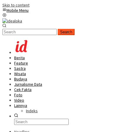
Skip to content
Mobile Menu
Search
Berita
Feature
Sastra
Wisata
Budaya
Jurnalisme Data
Cek Fakta
Foto
Video
Lainnya
Indeks
Headline