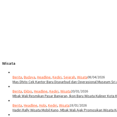
Wisata
Berita
,
Budaya
,
Headline
,
Kediri
,
Sejarah
,
Wisata
08/04/2026
Mas Dhito Cek Kantor Baru Disparbud dan Operasional Museum Sri 
Berita
,
Ekbis
,
Headline
,
Kediri
,
Wisata
20/01/2026
Mbak Wali Resmikan Pasar Banjaran, Ikon Baru Wisata Kuliner Kota K
Berita
,
Headline
,
Hobi
,
Kediri
,
Wisata
18/01/2026
Hadiri Rally Wisata Mobil Kuno, Mbak Wali Ajak Promosikan Wisata K