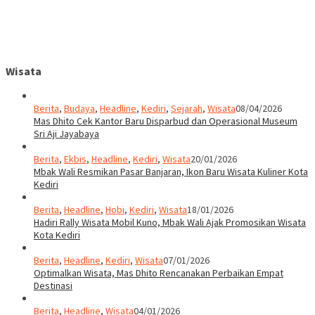
Wisata
Berita
,
Budaya
,
Headline
,
Kediri
,
Sejarah
,
Wisata
08/04/2026
Mas Dhito Cek Kantor Baru Disparbud dan Operasional Museum
Sri Aji Jayabaya
Berita
,
Ekbis
,
Headline
,
Kediri
,
Wisata
20/01/2026
Mbak Wali Resmikan Pasar Banjaran, Ikon Baru Wisata Kuliner Kota
Kediri
Berita
,
Headline
,
Hobi
,
Kediri
,
Wisata
18/01/2026
Hadiri Rally Wisata Mobil Kuno, Mbak Wali Ajak Promosikan Wisata
Kota Kediri
Berita
,
Headline
,
Kediri
,
Wisata
07/01/2026
Optimalkan Wisata, Mas Dhito Rencanakan Perbaikan Empat
Destinasi
Berita
,
Headline
,
Wisata
04/01/2026