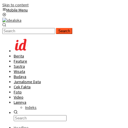
Skip to content
Mobile Menu
Search
Berita
Feature
Sastra
Wisata
Budaya
Jurnalisme Data
Cek Fakta
Foto
Video
Lainnya
Indeks
Headline