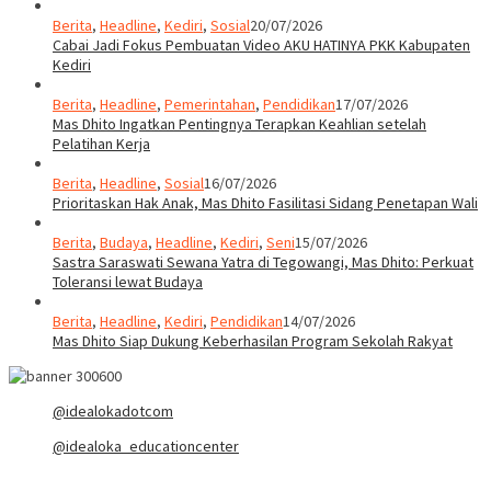
Berita
,
Headline
,
Kediri
,
Sosial
20/07/2026
Cabai Jadi Fokus Pembuatan Video AKU HATINYA PKK Kabupaten
Kediri
Berita
,
Headline
,
Pemerintahan
,
Pendidikan
17/07/2026
Mas Dhito Ingatkan Pentingnya Terapkan Keahlian setelah
Pelatihan Kerja
Berita
,
Headline
,
Sosial
16/07/2026
Prioritaskan Hak Anak, Mas Dhito Fasilitasi Sidang Penetapan Wali
Berita
,
Budaya
,
Headline
,
Kediri
,
Seni
15/07/2026
Sastra Saraswati Sewana Yatra di Tegowangi, Mas Dhito: Perkuat
Toleransi lewat Budaya
Berita
,
Headline
,
Kediri
,
Pendidikan
14/07/2026
Mas Dhito Siap Dukung Keberhasilan Program Sekolah Rakyat
@idealokadotcom
@idealoka_educationcenter