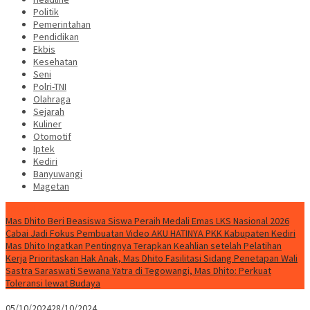
Politik
Pemerintahan
Pendidikan
Ekbis
Kesehatan
Seni
Polri-TNI
Olahraga
Sejarah
Kuliner
Otomotif
Iptek
Kediri
Banyuwangi
Magetan
Special Content
Mas Dhito Beri Beasiswa Siswa Peraih Medali Emas LKS Nasional 2026
Cabai Jadi Fokus Pembuatan Video AKU HATINYA PKK Kabupaten Kediri
Mas Dhito Ingatkan Pentingnya Terapkan Keahlian setelah Pelatihan
Kerja
Prioritaskan Hak Anak, Mas Dhito Fasilitasi Sidang Penetapan Wali
Sastra Saraswati Sewana Yatra di Tegowangi, Mas Dhito: Perkuat
Toleransi lewat Budaya
05/10/2024
28/10/2024