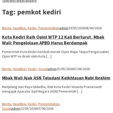
Toleransi lewat Budaya
Tag:
pemkot kediri
Berita
,
Headline
,
Kediri
,
Pemerintahan
admin
29/05/2026
08/06/2026
Kota Kediri Raih Opini WTP 12 Kali Berturut, Mbak
Wali: Pengelolaan APBD Harus Berdampak
Pemerintah Kota Kediri kembali meraih Opini Wajar Tanpa Pengecualian.
Opini WTP ini diraih oleh Kota […]
Berita
,
Headline
,
Kediri
,
Sosial
admin
25/05/2026
07/06/2026
Mbak Wali Ajak ASN Teladani Keikhlasan Nabi Ibrahim
Menjelang Hari Raya Iduladha, Wali Kota Kediri Vinanda Prameswati
mengajak Aparatur Sipil Negara (ASN) Pemerintah […]
Berita
,
Headline
,
Kediri
,
Pemerintahan
,
Sosial
admin
23/05/2026
07/06/2026