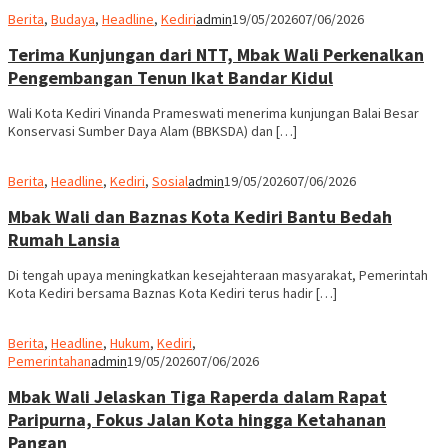
Berita
,
Budaya
,
Headline
,
Kediri
admin
19/05/2026
07/06/2026
Terima Kunjungan dari NTT, Mbak Wali Perkenalkan
Pengembangan Tenun Ikat Bandar Kidul
Wali Kota Kediri Vinanda Prameswati menerima kunjungan Balai Besar
Konservasi Sumber Daya Alam (BBKSDA) dan […]
Berita
,
Headline
,
Kediri
,
Sosial
admin
19/05/2026
07/06/2026
Mbak Wali dan Baznas Kota Kediri Bantu Bedah
Rumah Lansia
Di tengah upaya meningkatkan kesejahteraan masyarakat, Pemerintah
Kota Kediri bersama Baznas Kota Kediri terus hadir […]
Berita
,
Headline
,
Hukum
,
Kediri
,
Pemerintahan
admin
19/05/2026
07/06/2026
Mbak Wali Jelaskan Tiga Raperda dalam Rapat
Paripurna, Fokus Jalan Kota hingga Ketahanan
Pangan