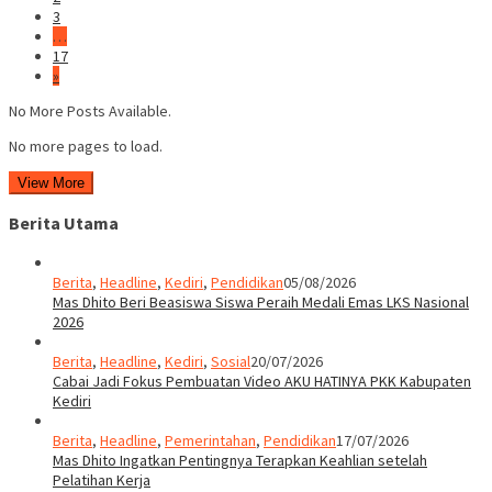
3
…
17
»
No More Posts Available.
No more pages to load.
View More
Berita Utama
Berita
,
Headline
,
Kediri
,
Pendidikan
05/08/2026
Mas Dhito Beri Beasiswa Siswa Peraih Medali Emas LKS Nasional
2026
Berita
,
Headline
,
Kediri
,
Sosial
20/07/2026
Cabai Jadi Fokus Pembuatan Video AKU HATINYA PKK Kabupaten
Kediri
Berita
,
Headline
,
Pemerintahan
,
Pendidikan
17/07/2026
Mas Dhito Ingatkan Pentingnya Terapkan Keahlian setelah
Pelatihan Kerja