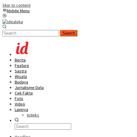
Skip to content
Mobile Menu
Search
Berita
Feature
Sastra
Wisata
Budaya
Jurnalisme Data
Cek Fakta
Foto
Video
Lainnya
Indeks
Headline