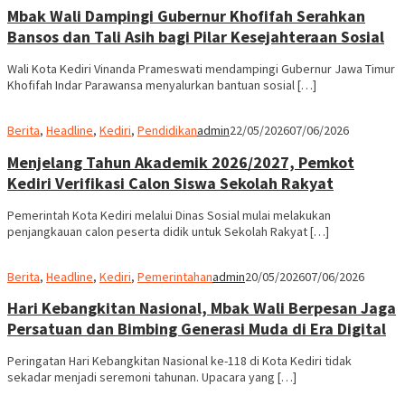
Mbak Wali Dampingi Gubernur Khofifah Serahkan
Bansos dan Tali Asih bagi Pilar Kesejahteraan Sosial
Wali Kota Kediri Vinanda Prameswati mendampingi Gubernur Jawa Timur
Khofifah Indar Parawansa menyalurkan bantuan sosial […]
Berita
,
Headline
,
Kediri
,
Pendidikan
admin
22/05/2026
07/06/2026
Menjelang Tahun Akademik 2026/2027, Pemkot
Kediri Verifikasi Calon Siswa Sekolah Rakyat
Pemerintah Kota Kediri melalui Dinas Sosial mulai melakukan
penjangkauan calon peserta didik untuk Sekolah Rakyat […]
Berita
,
Headline
,
Kediri
,
Pemerintahan
admin
20/05/2026
07/06/2026
Hari Kebangkitan Nasional, Mbak Wali Berpesan Jaga
Persatuan dan Bimbing Generasi Muda di Era Digital
Peringatan Hari Kebangkitan Nasional ke-118 di Kota Kediri tidak
sekadar menjadi seremoni tahunan. Upacara yang […]