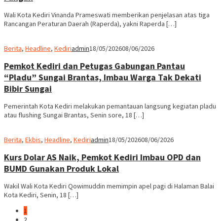
Wali Kota Kediri Vinanda Prameswati memberikan penjelasan atas tiga
Rancangan Peraturan Daerah (Raperda), yakni Raperda […]
Berita
,
Headline
,
Kediri
admin
18/05/2026
08/06/2026
Pemkot Kediri dan Petugas Gabungan Pantau
“Pladu” Sungai Brantas, Imbau Warga Tak Dekati
Bibir Sungai
Pemerintah Kota Kediri melakukan pemantauan langsung kegiatan pladu
atau flushing Sungai Brantas, Senin sore, 18 […]
Berita
,
Ekbis
,
Headline
,
Kediri
admin
18/05/2026
08/06/2026
Kurs Dolar AS Naik, Pemkot Kediri Imbau OPD dan
BUMD Gunakan Produk Lokal
Wakil Wali Kota Kediri Qowimuddin memimpin apel pagi di Halaman Balai
Kota Kediri, Senin, 18 […]
1
2