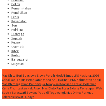
Politik
Pemerintahan
Pendidikan
Ekbis
Kesehatan
Seni
Polri-TNI
Olahraga
Sejarah
Kuliner
Otomotif
Iptek
Kediri
Banyuwangi
Magetan
Special Content
Mas Dhito Beri Beasiswa Siswa Peraih Medali Emas LKS Nasional 2026
Cabai Jadi Fokus Pembuatan Video AKU HATINYA PKK Kabupaten Kediri
Mas Dhito Ingatkan Pentingnya Terapkan Keahlian setelah Pelatihan
Kerja
Prioritaskan Hak Anak, Mas Dhito Fasilitasi Sidang Penetapan Wali
Sastra Saraswati Sewana Yatra di Tegowangi, Mas Dhito: Perkuat
Toleransi lewat Budaya