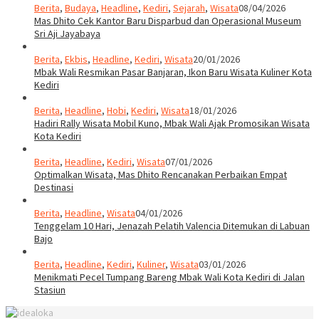
Berita
,
Budaya
,
Headline
,
Kediri
,
Sejarah
,
Wisata
08/04/2026
Mas Dhito Cek Kantor Baru Disparbud dan Operasional Museum
Sri Aji Jayabaya
Berita
,
Ekbis
,
Headline
,
Kediri
,
Wisata
20/01/2026
Mbak Wali Resmikan Pasar Banjaran, Ikon Baru Wisata Kuliner Kota
Kediri
Berita
,
Headline
,
Hobi
,
Kediri
,
Wisata
18/01/2026
Hadiri Rally Wisata Mobil Kuno, Mbak Wali Ajak Promosikan Wisata
Kota Kediri
Berita
,
Headline
,
Kediri
,
Wisata
07/01/2026
Optimalkan Wisata, Mas Dhito Rencanakan Perbaikan Empat
Destinasi
Berita
,
Headline
,
Wisata
04/01/2026
Tenggelam 10 Hari, Jenazah Pelatih Valencia Ditemukan di Labuan
Bajo
Berita
,
Headline
,
Kediri
,
Kuliner
,
Wisata
03/01/2026
Menikmati Pecel Tumpang Bareng Mbak Wali Kota Kediri di Jalan
Stasiun