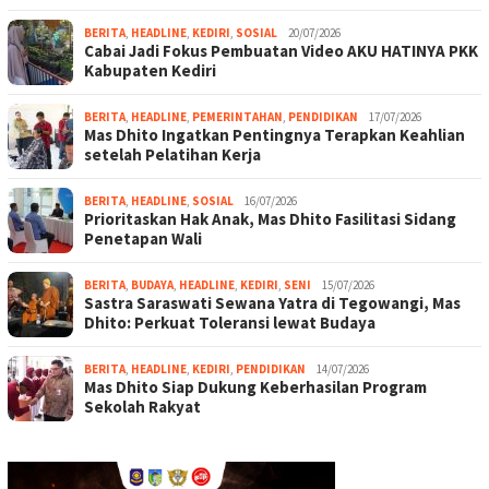
BERITA
,
HEADLINE
,
KEDIRI
,
SOSIAL
20/07/2026
Cabai Jadi Fokus Pembuatan Video AKU HATINYA PKK
Kabupaten Kediri
BERITA
,
HEADLINE
,
PEMERINTAHAN
,
PENDIDIKAN
17/07/2026
Mas Dhito Ingatkan Pentingnya Terapkan Keahlian
setelah Pelatihan Kerja
BERITA
,
HEADLINE
,
SOSIAL
16/07/2026
Prioritaskan Hak Anak, Mas Dhito Fasilitasi Sidang
Penetapan Wali
BERITA
,
BUDAYA
,
HEADLINE
,
KEDIRI
,
SENI
15/07/2026
Sastra Saraswati Sewana Yatra di Tegowangi, Mas
Dhito: Perkuat Toleransi lewat Budaya
BERITA
,
HEADLINE
,
KEDIRI
,
PENDIDIKAN
14/07/2026
Mas Dhito Siap Dukung Keberhasilan Program
Sekolah Rakyat