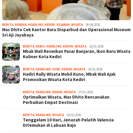
BERITA
,
BUDAYA
,
HEADLINE
,
KEDIRI
,
SEJARAH
,
WISATA
08/04/2026
Mas Dhito Cek Kantor Baru Disparbud dan Operasional Museum
Sri Aji Jayabaya
BERITA
,
EKBIS
,
HEADLINE
,
KEDIRI
,
WISATA
20/01/2026
Mbak Wali Resmikan Pasar Banjaran, Ikon Baru Wisata
Kuliner Kota Kediri
BERITA
,
HEADLINE
,
HOBI
,
KEDIRI
,
WISATA
18/01/2026
Hadiri Rally Wisata Mobil Kuno, Mbak Wali Ajak
Promosikan Wisata Kota Kediri
BERITA
,
HEADLINE
,
KEDIRI
,
WISATA
07/01/2026
Optimalkan Wisata, Mas Dhito Rencanakan
Perbaikan Empat Destinasi
BERITA
,
HEADLINE
,
WISATA
04/01/2026
Tenggelam 10 Hari, Jenazah Pelatih Valencia
Ditemukan di Labuan Bajo