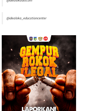
@idealokadotcom
@idealoka_educationcenter