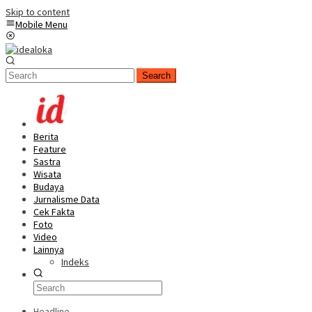
Skip to content
Mobile Menu
Search
Berita
Feature
Sastra
Wisata
Budaya
Jurnalisme Data
Cek Fakta
Foto
Video
Lainnya
Indeks
Headline