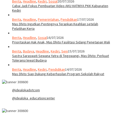
Berita
,
Headline
,
Kediri
,
Sosial
20/07/2026
Cabai Jadi Fokus Pembuatan Video AKU HATINYA PKK Kabupaten
Kediri
Berita
,
Headline
,
Pemerintahan
,
Pendidikan
17/07/2026
Mas Dhito Ingatkan Pentingnya Terapkan Keahlian setelah
Pelatihan Kerja
Berita
,
Headline
,
Sosial
16/07/2026
Prioritaskan Hak Anak, Mas Dhito Fasilitasi Sidang Penetapan Wali
Berita
,
Budaya
,
Headline
,
Kediri
,
Seni
15/07/2026
Sastra Saraswati Sewana Yatra di Tegowangi, Mas Dhito: Perkuat
Toleransi lewat Budaya
Berita
,
Headline
,
Kediri
,
Pendidikan
14/07/2026
Mas Dhito Siap Dukung Keberhasilan Program Sekolah Rakyat
@idealokadotcom
@idealoka_educationcenter