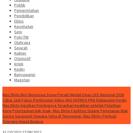
Politik
Pemerintahan
Pendidikan
Ekbis
Kesehatan
Seni
Polri-TNI
Olahraga
Sejarah
Kuliner
Otomotif
Iptek
Kediri
Banyuwangi
Magetan
Special Content
Mas Dhito Beri Beasiswa Siswa Peraih Medali Emas LKS Nasional 2026
Cabai Jadi Fokus Pembuatan Video AKU HATINYA PKK Kabupaten Kediri
Mas Dhito Ingatkan Pentingnya Terapkan Keahlian setelah Pelatihan
Kerja
Prioritaskan Hak Anak, Mas Dhito Fasilitasi Sidang Penetapan Wali
Sastra Saraswati Sewana Yatra di Tegowangi, Mas Dhito: Perkuat
Toleransi lewat Budaya
31/10/2021
27/06/2022