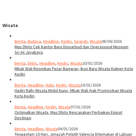
Wisata
Berita
,
Budaya
,
Headline
,
Kediri
,
Sejarah
,
Wisata
08/04/2026
Mas Dhito Cek Kantor Baru Disparbud dan Operasional Museum
Sri Aji Jayabaya
Berita
,
Ekbis
,
Headline
,
Kediri
,
Wisata
20/01/2026
Mbak Wali Resmikan Pasar Banjaran, Ikon Baru Wisata Kuliner Kota
Kediri
Berita
,
Headline
,
Hobi
,
Kediri
,
Wisata
18/01/2026
Hadiri Rally Wisata Mobil Kuno, Mbak Wali Ajak Promosikan Wisata
Kota Kediri
Berita
,
Headline
,
Kediri
,
Wisata
07/01/2026
Optimalkan Wisata, Mas Dhito Rencanakan Perbaikan Empat
Destinasi
Berita
,
Headline
,
Wisata
04/01/2026
Tenggelam 10 Hari, Jenazah Pelatih Valencia Ditemukan di Labuan