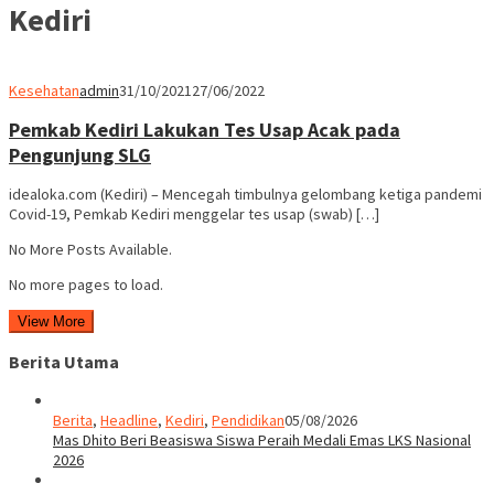
Kediri
Kesehatan
admin
31/10/2021
27/06/2022
Pemkab Kediri Lakukan Tes Usap Acak pada
Pengunjung SLG
idealoka.com (Kediri) – Mencegah timbulnya gelombang ketiga pandemi
Covid-19, Pemkab Kediri menggelar tes usap (swab) […]
No More Posts Available.
No more pages to load.
View More
Berita Utama
Berita
,
Headline
,
Kediri
,
Pendidikan
05/08/2026
Mas Dhito Beri Beasiswa Siswa Peraih Medali Emas LKS Nasional
2026