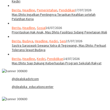
Kediri
Berita
,
Headline
,
Pemerintahan
,
Pendidikan
17/07/2026
Mas Dhito Ingatkan Pentingnya Terapkan Keahlian setelah
Pelatihan Kerja
Berita
,
Headline
,
Sosial
16/07/2026
Prioritaskan Hak Anak, Mas Dhito Fasilitasi Sidang Penetapan Wali
Berita
,
Budaya
,
Headline
,
Kediri
,
Seni
15/07/2026
Sastra Saraswati Sewana Yatra di Tegowangi, Mas Dhito: Perkuat
Toleransi lewat Budaya
Berita
,
Headline
,
Kediri
,
Pendidikan
14/07/2026
Mas Dhito Siap Dukung Keberhasilan Program Sekolah Rakyat
@idealokadotcom
@idealoka_educationcenter