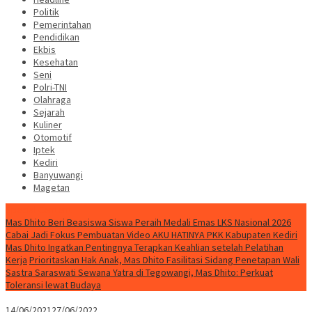
Politik
Pemerintahan
Pendidikan
Ekbis
Kesehatan
Seni
Polri-TNI
Olahraga
Sejarah
Kuliner
Otomotif
Iptek
Kediri
Banyuwangi
Magetan
Special Content
Mas Dhito Beri Beasiswa Siswa Peraih Medali Emas LKS Nasional 2026
Cabai Jadi Fokus Pembuatan Video AKU HATINYA PKK Kabupaten Kediri
Mas Dhito Ingatkan Pentingnya Terapkan Keahlian setelah Pelatihan
Kerja
Prioritaskan Hak Anak, Mas Dhito Fasilitasi Sidang Penetapan Wali
Sastra Saraswati Sewana Yatra di Tegowangi, Mas Dhito: Perkuat
Toleransi lewat Budaya
14/06/2021
27/06/2022