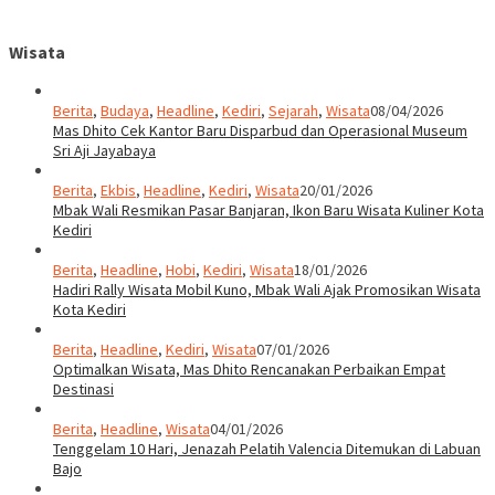
Wisata
Berita
,
Budaya
,
Headline
,
Kediri
,
Sejarah
,
Wisata
08/04/2026
Mas Dhito Cek Kantor Baru Disparbud dan Operasional Museum
Sri Aji Jayabaya
Berita
,
Ekbis
,
Headline
,
Kediri
,
Wisata
20/01/2026
Mbak Wali Resmikan Pasar Banjaran, Ikon Baru Wisata Kuliner Kota
Kediri
Berita
,
Headline
,
Hobi
,
Kediri
,
Wisata
18/01/2026
Hadiri Rally Wisata Mobil Kuno, Mbak Wali Ajak Promosikan Wisata
Kota Kediri
Berita
,
Headline
,
Kediri
,
Wisata
07/01/2026
Optimalkan Wisata, Mas Dhito Rencanakan Perbaikan Empat
Destinasi
Berita
,
Headline
,
Wisata
04/01/2026
Tenggelam 10 Hari, Jenazah Pelatih Valencia Ditemukan di Labuan
Bajo