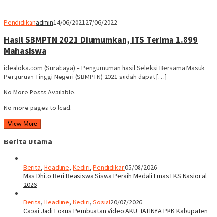
Pendidikan
admin
14/06/2021
27/06/2022
Hasil SBMPTN 2021 Diumumkan, ITS Terima 1.899
Mahasiswa
idealoka.com (Surabaya) – Pengumuman hasil Seleksi Bersama Masuk
Perguruan Tinggi Negeri (SBMPTN) 2021 sudah dapat […]
No More Posts Available.
No more pages to load.
View More
Berita Utama
Berita
,
Headline
,
Kediri
,
Pendidikan
05/08/2026
Mas Dhito Beri Beasiswa Siswa Peraih Medali Emas LKS Nasional
2026
Berita
,
Headline
,
Kediri
,
Sosial
20/07/2026
Cabai Jadi Fokus Pembuatan Video AKU HATINYA PKK Kabupaten