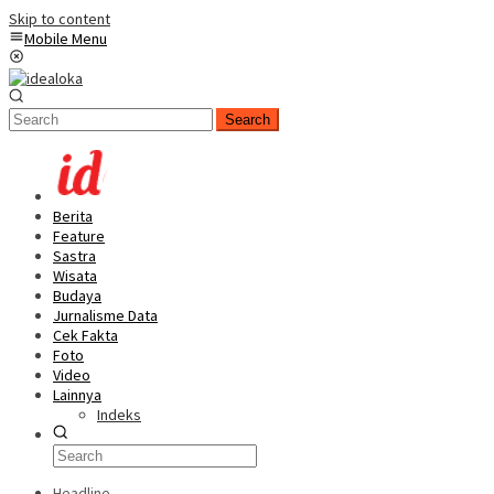
Skip to content
Mobile Menu
Search
Berita
Feature
Sastra
Wisata
Budaya
Jurnalisme Data
Cek Fakta
Foto
Video
Lainnya
Indeks
Headline