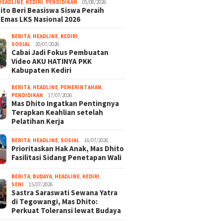
HEADLINE
,
KEDIRI
,
PENDIDIKAN
05/08/2026
ito Beri Beasiswa Siswa Peraih
 Emas LKS Nasional 2026
BERITA
,
HEADLINE
,
KEDIRI
,
SOSIAL
20/07/2026
Cabai Jadi Fokus Pembuatan
Video AKU HATINYA PKK
Kabupaten Kediri
BERITA
,
HEADLINE
,
PEMERINTAHAN
,
PENDIDIKAN
17/07/2026
Mas Dhito Ingatkan Pentingnya
Terapkan Keahlian setelah
Pelatihan Kerja
BERITA
,
HEADLINE
,
SOSIAL
16/07/2026
Prioritaskan Hak Anak, Mas Dhito
Fasilitasi Sidang Penetapan Wali
BERITA
,
BUDAYA
,
HEADLINE
,
KEDIRI
,
SENI
15/07/2026
Sastra Saraswati Sewana Yatra
di Tegowangi, Mas Dhito:
Perkuat Toleransi lewat Budaya