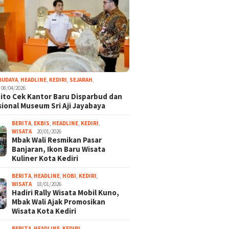
BUDAYA
,
HEADLINE
,
KEDIRI
,
SEJARAH
,
08/04/2026
ito Cek Kantor Baru Disparbud dan
ional Museum Sri Aji Jayabaya
BERITA
,
EKBIS
,
HEADLINE
,
KEDIRI
,
WISATA
20/01/2026
Mbak Wali Resmikan Pasar
Banjaran, Ikon Baru Wisata
Kuliner Kota Kediri
BERITA
,
HEADLINE
,
HOBI
,
KEDIRI
,
WISATA
18/01/2026
Hadiri Rally Wisata Mobil Kuno,
Mbak Wali Ajak Promosikan
Wisata Kota Kediri
BERITA
,
HEADLINE
,
KEDIRI
,