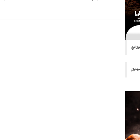
@id
@ide