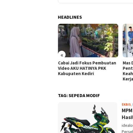
HEADLINES
«
Cabai Jadi Fokus Pembuatan
Mas 
 Dhito Beri Beasiswa
Video AKU HATINYA PKK
Pent
wa Peraih Medali Emas LKS
Kabupaten Kediri
Keah
ional 2026
Kerj
TAG:
SEPEDA MODIF
EKBIS
,
MPM 
Hasi
idealo
Perseb