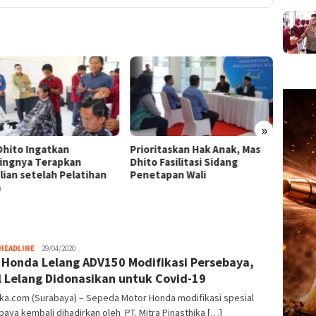
»
Dhito Ingatkan
Prioritaskan Hak Anak, Mas
Sastr
ingnya Terapkan
Dhito Fasilitasi Sidang
Yatra 
lian setelah Pelatihan
Penetapan Wali
Dhito:
a
lewat
admin
HEADLINE
29/04/2020
Honda Lelang ADV150 Modifikasi Persebaya,
l Lelang Didonasikan untuk Covid-19
ka.com (Surabaya) – Sepeda Motor Honda modifikasi spesial
aya kembali dihadirkan oleh PT. Mitra Pinasthika […]