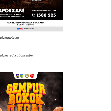
ealokadotcom
aloka_educationcenter