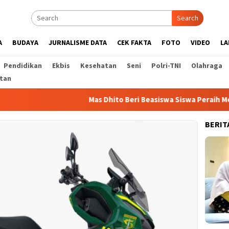
Search
A
BUDAYA
JURNALISME DATA
CEK FAKTA
FOTO
VIDEO
LA
Pendidikan
Ekbis
Kesehatan
Seni
Polri-TNI
Olahraga
tan
Mas Dhito Beri Beasiswa Siswa Peraih Medali Emas LKS
BERIT