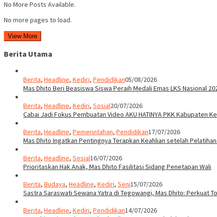
No More Posts Available.
No more pages to load.
View More
Berita Utama
Berita
,
Headline
,
Kediri
,
Pendidikan
05/08/2026
Mas Dhito Beri Beasiswa Siswa Peraih Medali Emas LKS Nasional 20
Berita
,
Headline
,
Kediri
,
Sosial
20/07/2026
Cabai Jadi Fokus Pembuatan Video AKU HATINYA PKK Kabupaten Ked
Berita
,
Headline
,
Pemerintahan
,
Pendidikan
17/07/2026
Mas Dhito Ingatkan Pentingnya Terapkan Keahlian setelah Pelatihan
Berita
,
Headline
,
Sosial
16/07/2026
Prioritaskan Hak Anak, Mas Dhito Fasilitasi Sidang Penetapan Wali
Berita
,
Budaya
,
Headline
,
Kediri
,
Seni
15/07/2026
Sastra Saraswati Sewana Yatra di Tegowangi, Mas Dhito: Perkuat T
Berita
,
Headline
,
Kediri
,
Pendidikan
14/07/2026