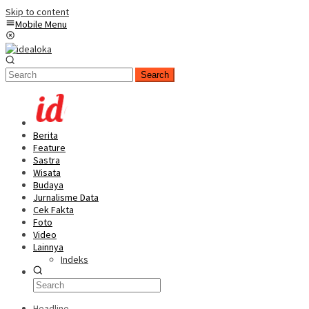
Skip to content
Mobile Menu
Search
Berita
Feature
Sastra
Wisata
Budaya
Jurnalisme Data
Cek Fakta
Foto
Video
Lainnya
Indeks
Headline