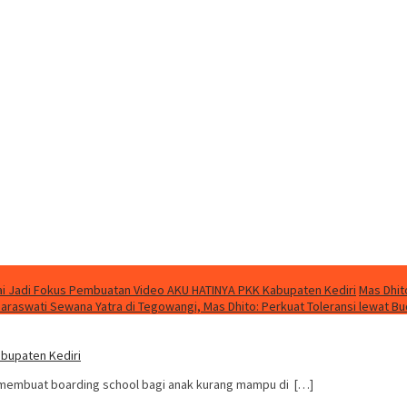
i Jadi Fokus Pembuatan Video AKU HATINYA PKK Kabupaten Kediri
Mas Dhit
Saraswati Sewana Yatra di Tegowangi, Mas Dhito: Perkuat Toleransi lewat B
abupaten Kediri
 membuat boarding school bagi anak kurang mampu di […]