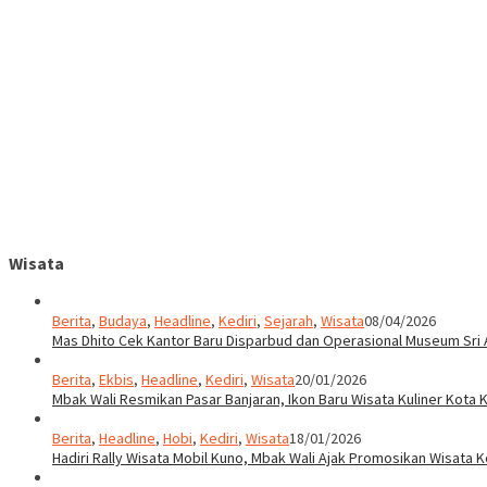
Wisata
Berita
,
Budaya
,
Headline
,
Kediri
,
Sejarah
,
Wisata
08/04/2026
Mas Dhito Cek Kantor Baru Disparbud dan Operasional Museum Sri 
Berita
,
Ekbis
,
Headline
,
Kediri
,
Wisata
20/01/2026
Mbak Wali Resmikan Pasar Banjaran, Ikon Baru Wisata Kuliner Kota K
Berita
,
Headline
,
Hobi
,
Kediri
,
Wisata
18/01/2026
Hadiri Rally Wisata Mobil Kuno, Mbak Wali Ajak Promosikan Wisata K