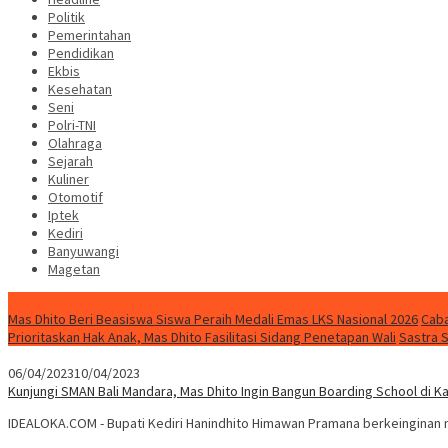
Politik
Pemerintahan
Pendidikan
Ekbis
Kesehatan
Seni
Polri-TNI
Olahraga
Sejarah
Kuliner
Otomotif
Iptek
Kediri
Banyuwangi
Magetan
Special Content
Mas Dhito Beri Beasiswa Siswa Peraih Medali Emas LKS Nasional 2026
Caba
Prioritaskan Hak Anak, Mas Dhito Fasilitasi Sidang Penetapan Wali
Sastra 
06/04/2023
10/04/2023
Kunjungi SMAN Bali Mandara, Mas Dhito Ingin Bangun Boarding School di K
IDEALOKA.COM - Bupati Kediri Hanindhito Himawan Pramana berkeinginan