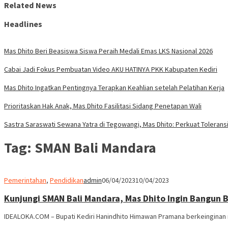
Related News
Headlines
Mas Dhito Beri Beasiswa Siswa Peraih Medali Emas LKS Nasional 2026
Cabai Jadi Fokus Pembuatan Video AKU HATINYA PKK Kabupaten Kediri
Mas Dhito Ingatkan Pentingnya Terapkan Keahlian setelah Pelatihan Kerja
Prioritaskan Hak Anak, Mas Dhito Fasilitasi Sidang Penetapan Wali
Sastra Saraswati Sewana Yatra di Tegowangi, Mas Dhito: Perkuat Tolerans
Tag:
SMAN Bali Mandara
Pemerintahan
,
Pendidikan
admin
06/04/2023
10/04/2023
Kunjungi SMAN Bali Mandara, Mas Dhito Ingin Bangun 
IDEALOKA.COM – Bupati Kediri Hanindhito Himawan Pramana berkeingina