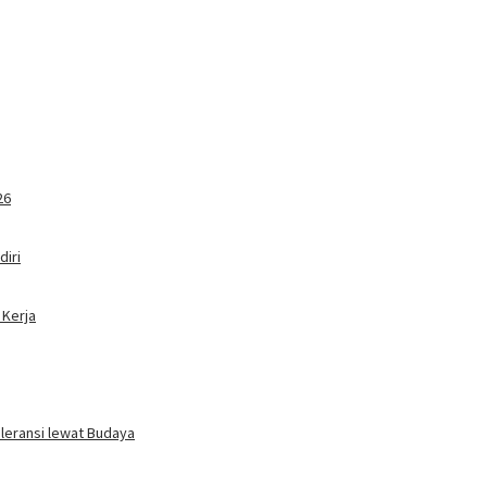
26
iri
 Kerja
oleransi lewat Budaya