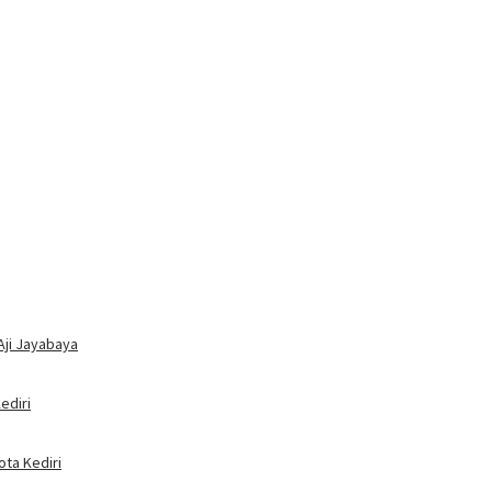
Aji Jayabaya
ediri
ota Kediri