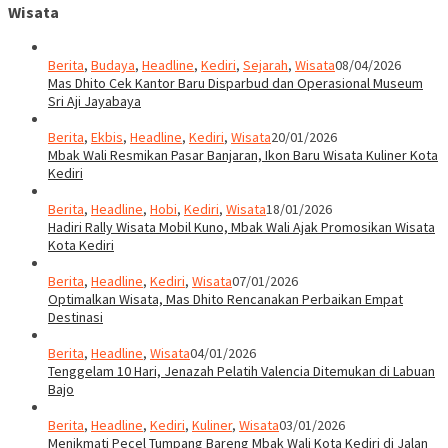
Wisata
Berita
,
Budaya
,
Headline
,
Kediri
,
Sejarah
,
Wisata
08/04/2026
Mas Dhito Cek Kantor Baru Disparbud dan Operasional Museum
Sri Aji Jayabaya
Berita
,
Ekbis
,
Headline
,
Kediri
,
Wisata
20/01/2026
Mbak Wali Resmikan Pasar Banjaran, Ikon Baru Wisata Kuliner Kota
Kediri
Berita
,
Headline
,
Hobi
,
Kediri
,
Wisata
18/01/2026
Hadiri Rally Wisata Mobil Kuno, Mbak Wali Ajak Promosikan Wisata
Kota Kediri
Berita
,
Headline
,
Kediri
,
Wisata
07/01/2026
Optimalkan Wisata, Mas Dhito Rencanakan Perbaikan Empat
Destinasi
Berita
,
Headline
,
Wisata
04/01/2026
Tenggelam 10 Hari, Jenazah Pelatih Valencia Ditemukan di Labuan
Bajo
Berita
,
Headline
,
Kediri
,
Kuliner
,
Wisata
03/01/2026
Menikmati Pecel Tumpang Bareng Mbak Wali Kota Kediri di Jalan