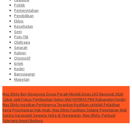
Politik
Pemerintahan
Pendidikan
Ekbis
Kesehatan
Seni
Polri-TNI
Olahraga
Sejarah
Kuliner
Otomotif
Iptek
Kediri
Banyuwangi
Magetan
Special Content
Mas Dhito Beri Beasiswa Siswa Peraih Medali Emas LKS Nasional 2026
Cabai Jadi Fokus Pembuatan Video AKU HATINYA PKK Kabupaten Kediri
Mas Dhito Ingatkan Pentingnya Terapkan Keahlian setelah Pelatihan
Kerja
Prioritaskan Hak Anak, Mas Dhito Fasilitasi Sidang Penetapan Wali
Sastra Saraswati Sewana Yatra di Tegowangi, Mas Dhito: Perkuat
Toleransi lewat Budaya