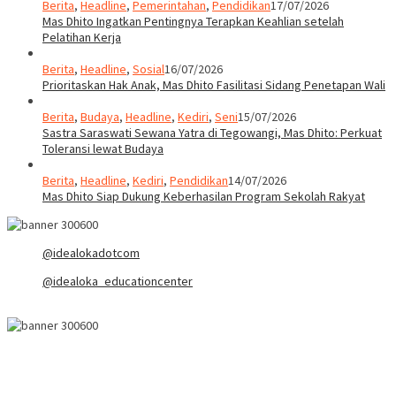
Berita
,
Headline
,
Pemerintahan
,
Pendidikan
17/07/2026
Mas Dhito Ingatkan Pentingnya Terapkan Keahlian setelah
Pelatihan Kerja
Berita
,
Headline
,
Sosial
16/07/2026
Prioritaskan Hak Anak, Mas Dhito Fasilitasi Sidang Penetapan Wali
Berita
,
Budaya
,
Headline
,
Kediri
,
Seni
15/07/2026
Sastra Saraswati Sewana Yatra di Tegowangi, Mas Dhito: Perkuat
Toleransi lewat Budaya
Berita
,
Headline
,
Kediri
,
Pendidikan
14/07/2026
Mas Dhito Siap Dukung Keberhasilan Program Sekolah Rakyat
@idealokadotcom
@idealoka_educationcenter