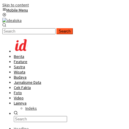
Skip to content
Mobile Menu
Search
Berita
Feature
Sastra
Wisata
Budaya
Jurnalisme Data
Cek Fakta
Foto
Video
Lainnya
Indeks
Headline