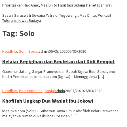
Prioritaskan Hak Anak, Mas Dhito Fasilitasi Sidang Penetapan Wali
Sastra Saraswati Sewana Yatra di Tegowangi, Mas Dhito: Perkuat
Toleransi lewat Budaya
Tag:
Solo
Headline
,
Seni
,
Sosial
admin
06/05/2020
06/05/2020
Belajar Kegigihan dan Keuletan dari Didi Kempot
Gubernur Jateng Ganjar Pranowo dan Bupati Ngawi Budi Sulistyono
Hadiri Pemakaman idealoka.com (Ngawi) – Meninggalnya […]
Headline
,
Pemerintahan
,
Sosial
admin
26/03/2020
26/03/2020
Khofifah Ungkap Dua Wasiat Ibu Jokowi
idealoka.com (Solo) – Gubernur Jawa Timur Khofifah Indar Parawansa
melayat ke rumah duka ibunda Presiden […]