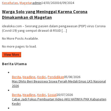
Kesehatan
,
Magetan
admin
14/03/2020
16/09/2024
Warga Solo yang Meninggal Karena Corona
Dimakamkan di Magetan
idealoka.com – Seorang pasien dalam pengawasan (PDP) virus Corona
(Covid-19) yang sempat dirawat di RSUD […]
No More Posts Available.
No more pages to load.
View More
Berita Utama
Berita
,
Headline
,
Kediri
,
Pendidikan
05/08/2026
Mas Dhito Beri Beasiswa Siswa Peraih Medali Emas LKS Nasional
2026
Berita
,
Headline
,
Kediri
,
Sosial
20/07/2026
Cabai Jadi Fokus Pembuatan Video AKU HATINYA PKK Kabupaten
Kediri