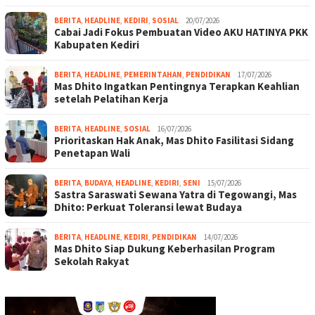
BERITA
,
HEADLINE
,
KEDIRI
,
SOSIAL
20/07/2026
Cabai Jadi Fokus Pembuatan Video AKU HATINYA PKK
Kabupaten Kediri
BERITA
,
HEADLINE
,
PEMERINTAHAN
,
PENDIDIKAN
17/07/2026
Mas Dhito Ingatkan Pentingnya Terapkan Keahlian
setelah Pelatihan Kerja
BERITA
,
HEADLINE
,
SOSIAL
16/07/2026
Prioritaskan Hak Anak, Mas Dhito Fasilitasi Sidang
Penetapan Wali
BERITA
,
BUDAYA
,
HEADLINE
,
KEDIRI
,
SENI
15/07/2026
Sastra Saraswati Sewana Yatra di Tegowangi, Mas
Dhito: Perkuat Toleransi lewat Budaya
BERITA
,
HEADLINE
,
KEDIRI
,
PENDIDIKAN
14/07/2026
Mas Dhito Siap Dukung Keberhasilan Program
Sekolah Rakyat