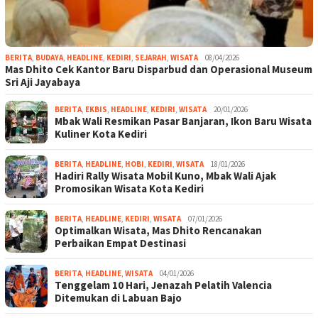
BERITA
,
BUDAYA
,
HEADLINE
,
KEDIRI
,
SEJARAH
,
WISATA
08/04/2026
Mas Dhito Cek Kantor Baru Disparbud dan Operasional Museum
Sri Aji Jayabaya
BERITA
,
EKBIS
,
HEADLINE
,
KEDIRI
,
WISATA
20/01/2026
Mbak Wali Resmikan Pasar Banjaran, Ikon Baru Wisata
Kuliner Kota Kediri
BERITA
,
HEADLINE
,
HOBI
,
KEDIRI
,
WISATA
18/01/2026
Hadiri Rally Wisata Mobil Kuno, Mbak Wali Ajak
Promosikan Wisata Kota Kediri
BERITA
,
HEADLINE
,
KEDIRI
,
WISATA
07/01/2026
Optimalkan Wisata, Mas Dhito Rencanakan
Perbaikan Empat Destinasi
BERITA
,
HEADLINE
,
WISATA
04/01/2026
Tenggelam 10 Hari, Jenazah Pelatih Valencia
Ditemukan di Labuan Bajo