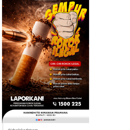
@idealokadotcom