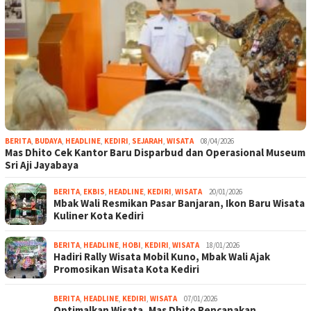
BERITA
,
BUDAYA
,
HEADLINE
,
KEDIRI
,
SEJARAH
,
WISATA
08/04/2026
Mas Dhito Cek Kantor Baru Disparbud dan Operasional Museum
Sri Aji Jayabaya
BERITA
,
EKBIS
,
HEADLINE
,
KEDIRI
,
WISATA
20/01/2026
Mbak Wali Resmikan Pasar Banjaran, Ikon Baru Wisata
Kuliner Kota Kediri
BERITA
,
HEADLINE
,
HOBI
,
KEDIRI
,
WISATA
18/01/2026
Hadiri Rally Wisata Mobil Kuno, Mbak Wali Ajak
Promosikan Wisata Kota Kediri
BERITA
,
HEADLINE
,
KEDIRI
,
WISATA
07/01/2026
Optimalkan Wisata, Mas Dhito Rencanakan