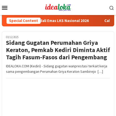
Skip
Mobile
to
Menu
content
iswa Peraih Medali Emas LKS Nasional 2026
Special Content
Cabai Jadi Fo
03/12/2025
Sidang Gugatan Perumahan Griya
Keraton, Pemkab Kediri Diminta Aktif
Tagih Fasum-Fasos dari Pengembang
IDEALOKA.COM (Kediri) - Sidang gugatan wanprestasi terkait kerja
sama pengembangan Perumahan Griya Keraton Sambirejo […]