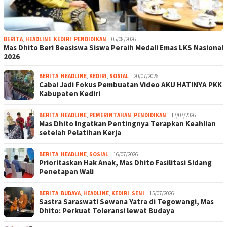
BERITA
,
HEADLINE
,
KEDIRI
,
PENDIDIKAN
05/08/2026
Mas Dhito Beri Beasiswa Siswa Peraih Medali Emas LKS Nasional
2026
BERITA
,
HEADLINE
,
KEDIRI
,
SOSIAL
20/07/2026
Cabai Jadi Fokus Pembuatan Video AKU HATINYA PKK
Kabupaten Kediri
BERITA
,
HEADLINE
,
PEMERINTAHAN
,
PENDIDIKAN
17/07/2026
Mas Dhito Ingatkan Pentingnya Terapkan Keahlian
setelah Pelatihan Kerja
BERITA
,
HEADLINE
,
SOSIAL
16/07/2026
Prioritaskan Hak Anak, Mas Dhito Fasilitasi Sidang
Penetapan Wali
BERITA
,
BUDAYA
,
HEADLINE
,
KEDIRI
,
SENI
15/07/2026
Sastra Saraswati Sewana Yatra di Tegowangi, Mas
Dhito: Perkuat Toleransi lewat Budaya