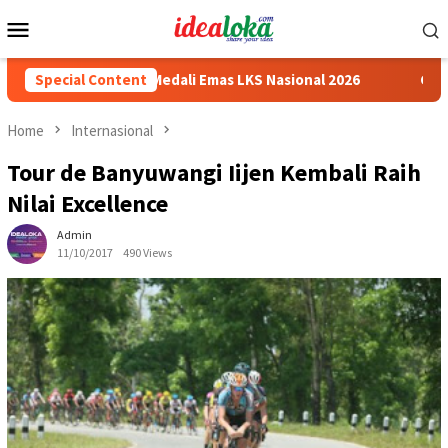
Skip
Mobile
to
Menu
content
a Peraih Medali Emas LKS Nasional 2026
Special Content
Cabai Jadi Foku
Home
Internasional
Tour de Banyuwangi Iijen Kembali Raih
Nilai Excellence
Admin
11/10/2017
490 Views