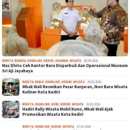
BERITA
,
BUDAYA
,
HEADLINE
,
KEDIRI
,
SEJARAH
,
WISATA
08/04/2026
Mas Dhito Cek Kantor Baru Disparbud dan Operasional Museum
Sri Aji Jayabaya
BERITA
,
EKBIS
,
HEADLINE
,
KEDIRI
,
WISATA
20/01/2026
Mbak Wali Resmikan Pasar Banjaran, Ikon Baru Wisata
Kuliner Kota Kediri
BERITA
,
HEADLINE
,
HOBI
,
KEDIRI
,
WISATA
18/01/2026
Hadiri Rally Wisata Mobil Kuno, Mbak Wali Ajak
Promosikan Wisata Kota Kediri
BERITA
,
HEADLINE
,
KEDIRI
,
WISATA
07/01/2026