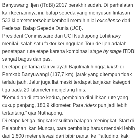
Banyuwangi Ijen (ITdBI) 2017 berakhir sudah. Di perhelatan
kali keenamnya ini, balap sepeda yang menyusuri lintasan
533 kilometer tersebut kembali meraih nilai
excellence
dari
Federasi Balap Sepeda Dunia (UCI).
President Commissaire dari UCI Nuthapong Lohitnavy
menilai, salah satu faktor keunggulan Tour de Ijen adalah
penetapan rute etape karena kombinasi
stage
by
stage
ITDBI
sangat bagus dan pas.
Di etape pertama dari wilayah Bajulmati hingga
finish
di
Pemkab Banyuwangi (137,7 km), jarak yang ditempuh tidak
terlalu jauh. Jalur juga flat meski terdapat tanjakan kategori
tiga pada 20 kilometer menjelang finis.
“Kemudian di etape kedua, pembalap dipilihkan rute yang
cukup panjang, 180,9 kilometer. Para
riders
pun jadi lebih
tertantang,” ujar Nuthapong.
Di etape ketiga, tingkat kesulitan balapan meningkat. Start di
Pelabuhan Ikan Muncar, para pembalap harus mendaki lebih
dari 1.800 meter elevasi dari bibir pantai ke Paltuding, kaki