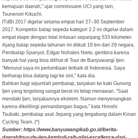
kemajuan daerah,” ujar commissaire UCI yang lain,
Tsunenori Kikuchi.
ITdBI 2017 digelar selama empat hari 27–30 September
2017. Kompetisi balap sepeda kategori 2.2 ini digelar dalam
empat etape dengan total lintasan sepanjang 533 kilometer.
Ajang balap sepeda tahunan ini diikuti 19 tim dari 29 negara.
Pembalap Spanyol, Edgar Nohales Nieto, gembira karena
banyak hal yang bisa dilihat di Tour de Banyuwangi Ijen.
“Menurut saya ini perlombaan terbaik di Indonesia. Saya
berharap bisa datang lagi ke sini,” kata dia.
Bahkan bagi sejumlah pembalap, tanjakan ke kaki Gunung
Ijen yang tergolong sangat berat ini tetap menawan. “Saat
mendaki Ijen, tanjakannya ekstrem. Namun menyenangkan
karena dikelilingi pemandangan bagus,” kata Hiroshi
Tsubaki, pembalap asal Jepang yang tergabung dalam Kinan
Cycling Team. (*)
Sumber: https://www.banyuwangikab.go.id/berita-
daerah/tour-de-ijen-kembali-raih-nilai-excellence-dari-