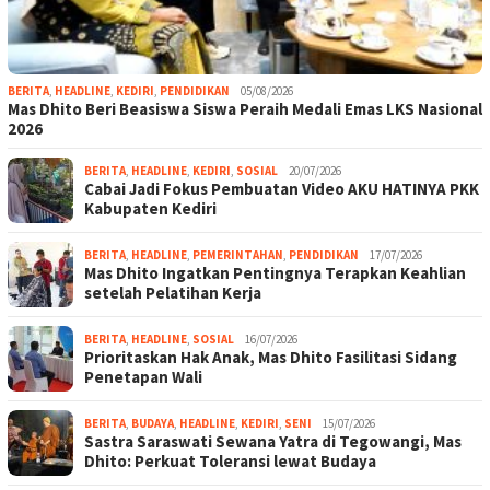
BERITA
,
HEADLINE
,
KEDIRI
,
PENDIDIKAN
05/08/2026
Mas Dhito Beri Beasiswa Siswa Peraih Medali Emas LKS Nasional
2026
BERITA
,
HEADLINE
,
KEDIRI
,
SOSIAL
20/07/2026
Cabai Jadi Fokus Pembuatan Video AKU HATINYA PKK
Kabupaten Kediri
BERITA
,
HEADLINE
,
PEMERINTAHAN
,
PENDIDIKAN
17/07/2026
Mas Dhito Ingatkan Pentingnya Terapkan Keahlian
setelah Pelatihan Kerja
BERITA
,
HEADLINE
,
SOSIAL
16/07/2026
Prioritaskan Hak Anak, Mas Dhito Fasilitasi Sidang
Penetapan Wali
BERITA
,
BUDAYA
,
HEADLINE
,
KEDIRI
,
SENI
15/07/2026
Sastra Saraswati Sewana Yatra di Tegowangi, Mas
Dhito: Perkuat Toleransi lewat Budaya