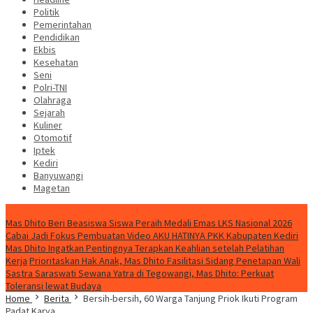
Politik
Pemerintahan
Pendidikan
Ekbis
Kesehatan
Seni
Polri-TNI
Olahraga
Sejarah
Kuliner
Otomotif
Iptek
Kediri
Banyuwangi
Magetan
Special Content
Mas Dhito Beri Beasiswa Siswa Peraih Medali Emas LKS Nasional 2026
Cabai Jadi Fokus Pembuatan Video AKU HATINYA PKK Kabupaten Kediri
Mas Dhito Ingatkan Pentingnya Terapkan Keahlian setelah Pelatihan
Kerja
Prioritaskan Hak Anak, Mas Dhito Fasilitasi Sidang Penetapan Wali
Sastra Saraswati Sewana Yatra di Tegowangi, Mas Dhito: Perkuat
Toleransi lewat Budaya
Home
Berita
Bersih-bersih, 60 Warga Tanjung Priok Ikuti Program
Padat Karya