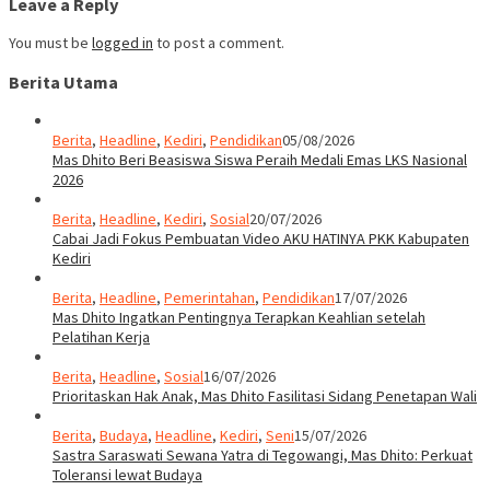
Leave a Reply
You must be
logged in
to post a comment.
Berita Utama
Berita
,
Headline
,
Kediri
,
Pendidikan
05/08/2026
Mas Dhito Beri Beasiswa Siswa Peraih Medali Emas LKS Nasional
2026
Berita
,
Headline
,
Kediri
,
Sosial
20/07/2026
Cabai Jadi Fokus Pembuatan Video AKU HATINYA PKK Kabupaten
Kediri
Berita
,
Headline
,
Pemerintahan
,
Pendidikan
17/07/2026
Mas Dhito Ingatkan Pentingnya Terapkan Keahlian setelah
Pelatihan Kerja
Berita
,
Headline
,
Sosial
16/07/2026
Prioritaskan Hak Anak, Mas Dhito Fasilitasi Sidang Penetapan Wali
Berita
,
Budaya
,
Headline
,
Kediri
,
Seni
15/07/2026
Sastra Saraswati Sewana Yatra di Tegowangi, Mas Dhito: Perkuat
Toleransi lewat Budaya