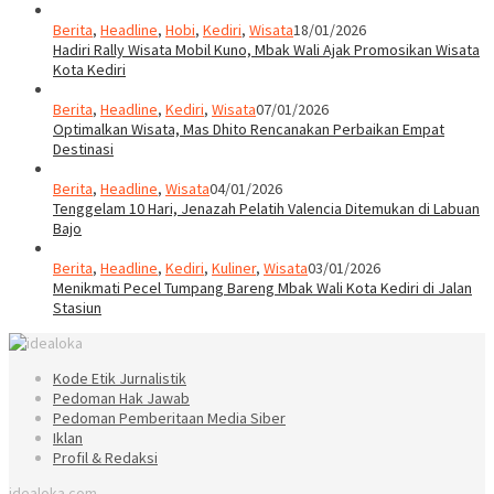
Berita
,
Headline
,
Hobi
,
Kediri
,
Wisata
18/01/2026
Hadiri Rally Wisata Mobil Kuno, Mbak Wali Ajak Promosikan Wisata
Kota Kediri
Berita
,
Headline
,
Kediri
,
Wisata
07/01/2026
Optimalkan Wisata, Mas Dhito Rencanakan Perbaikan Empat
Destinasi
Berita
,
Headline
,
Wisata
04/01/2026
Tenggelam 10 Hari, Jenazah Pelatih Valencia Ditemukan di Labuan
Bajo
Berita
,
Headline
,
Kediri
,
Kuliner
,
Wisata
03/01/2026
Menikmati Pecel Tumpang Bareng Mbak Wali Kota Kediri di Jalan
Stasiun
Kode Etik Jurnalistik
Pedoman Hak Jawab
Pedoman Pemberitaan Media Siber
Iklan
Profil & Redaksi
idealoka.com