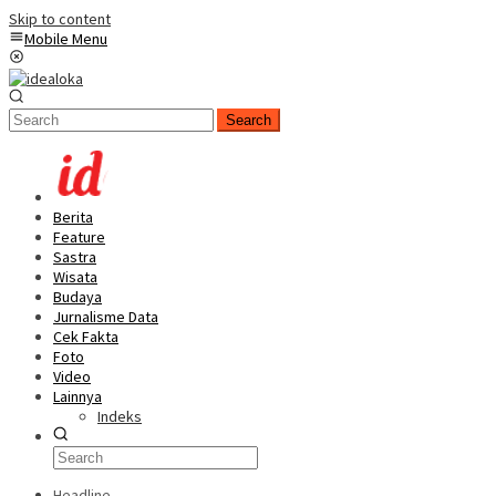
Skip to content
Mobile Menu
Search
Berita
Feature
Sastra
Wisata
Budaya
Jurnalisme Data
Cek Fakta
Foto
Video
Lainnya
Indeks
Headline