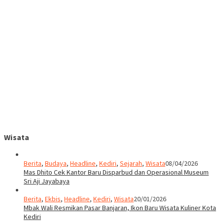
Wisata
Berita
,
Budaya
,
Headline
,
Kediri
,
Sejarah
,
Wisata
08/04/2026
Mas Dhito Cek Kantor Baru Disparbud dan Operasional Museum
Sri Aji Jayabaya
Berita
,
Ekbis
,
Headline
,
Kediri
,
Wisata
20/01/2026
Mbak Wali Resmikan Pasar Banjaran, Ikon Baru Wisata Kuliner Kota
Kediri