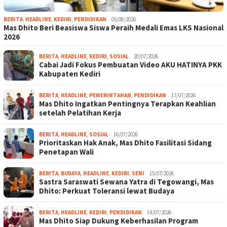
BERITA
,
HEADLINE
,
KEDIRI
,
PENDIDIKAN
05/08/2026
Mas Dhito Beri Beasiswa Siswa Peraih Medali Emas LKS Nasional
2026
BERITA
,
HEADLINE
,
KEDIRI
,
SOSIAL
20/07/2026
Cabai Jadi Fokus Pembuatan Video AKU HATINYA PKK
Kabupaten Kediri
BERITA
,
HEADLINE
,
PEMERINTAHAN
,
PENDIDIKAN
17/07/2026
Mas Dhito Ingatkan Pentingnya Terapkan Keahlian
setelah Pelatihan Kerja
BERITA
,
HEADLINE
,
SOSIAL
16/07/2026
Prioritaskan Hak Anak, Mas Dhito Fasilitasi Sidang
Penetapan Wali
BERITA
,
BUDAYA
,
HEADLINE
,
KEDIRI
,
SENI
15/07/2026
Sastra Saraswati Sewana Yatra di Tegowangi, Mas
Dhito: Perkuat Toleransi lewat Budaya
BERITA
,
HEADLINE
,
KEDIRI
,
PENDIDIKAN
14/07/2026
Mas Dhito Siap Dukung Keberhasilan Program