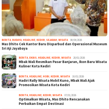
BERITA
,
BUDAYA
,
HEADLINE
,
KEDIRI
,
SEJARAH
,
WISATA
08/04/2026
Mas Dhito Cek Kantor Baru Disparbud dan Operasional Museum
Sri Aji Jayabaya
BERITA
,
EKBIS
,
HEADLINE
,
KEDIRI
,
WISATA
20/01/2026
Mbak Wali Resmikan Pasar Banjaran, Ikon Baru Wisata
Kuliner Kota Kediri
BERITA
,
HEADLINE
,
HOBI
,
KEDIRI
,
WISATA
18/01/2026
Hadiri Rally Wisata Mobil Kuno, Mbak Wali Ajak
Promosikan Wisata Kota Kediri
BERITA
,
HEADLINE
,
KEDIRI
,
WISATA
07/01/2026
Optimalkan Wisata, Mas Dhito Rencanakan
Perbaikan Empat Destinasi