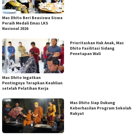
Mas Dhito Beri Beasiswa Siswa
Peraih Medali Emas LKS
Nasional 2026
Prioritaskan Hak Anak, Mas
Dhito Fasilitasi Sidang
Penetapan Wali
Mas Dhito Ingatkan
Pentingnya Terapkan Keahlian
setelah Pelatihan Kerja
Mas Dhito Siap Dukung
Keberhasilan Program Sekolah
Rakyat