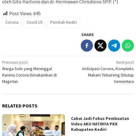
oleh Gito Hartono dan dr. Hermawan Chrisdiono SP.P. (*)
Post Views:
645
Corona
Covid 19
Pemkab Kediri
SHARE
Post
Previous post
Next post
Warga Solo yang Meninggal
Antisipasi Corona, Kompleks
navigation
Karena Corona Dimakamkan di
Makam Tebuireng Ditutup
Magetan
Sementara
RELATED POSTS
Cabai Jadi Fokus Pembuatan
Video AKU HATINYA PKK
Kabupaten Kediri