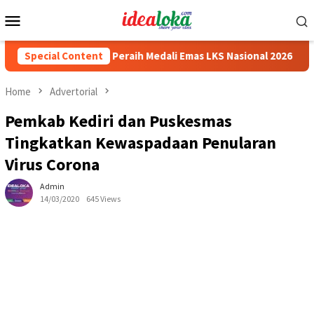
Skip
Mobile
to
Menu
content
asiswa Siswa Peraih Medali Emas LKS Nasional 2026
Special Content
Cabai
Home
Advertorial
Pemkab Kediri dan Puskesmas
Tingkatkan Kewaspadaan Penularan
Virus Corona
Admin
14/03/2020
645 Views