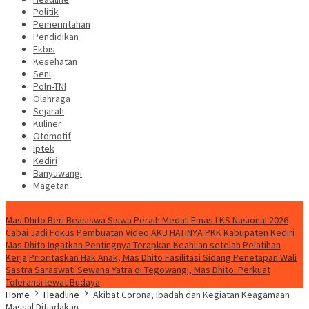
Politik
Pemerintahan
Pendidikan
Ekbis
Kesehatan
Seni
Polri-TNI
Olahraga
Sejarah
Kuliner
Otomotif
Iptek
Kediri
Banyuwangi
Magetan
Special Content
Mas Dhito Beri Beasiswa Siswa Peraih Medali Emas LKS Nasional 2026
Cabai Jadi Fokus Pembuatan Video AKU HATINYA PKK Kabupaten Kediri
Mas Dhito Ingatkan Pentingnya Terapkan Keahlian setelah Pelatihan
Kerja
Prioritaskan Hak Anak, Mas Dhito Fasilitasi Sidang Penetapan Wali
Sastra Saraswati Sewana Yatra di Tegowangi, Mas Dhito: Perkuat
Toleransi lewat Budaya
Home
Headline
Akibat Corona, Ibadah dan Kegiatan Keagamaan
Massal Ditiadakan