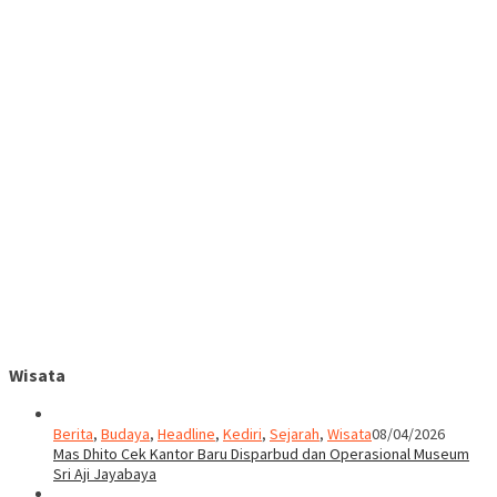
Wisata
Berita
,
Budaya
,
Headline
,
Kediri
,
Sejarah
,
Wisata
08/04/2026
Mas Dhito Cek Kantor Baru Disparbud dan Operasional Museum
Sri Aji Jayabaya