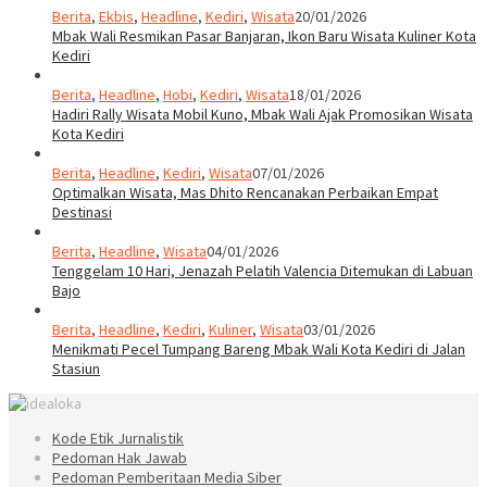
Berita
,
Ekbis
,
Headline
,
Kediri
,
Wisata
20/01/2026
Mbak Wali Resmikan Pasar Banjaran, Ikon Baru Wisata Kuliner Kota
Kediri
Berita
,
Headline
,
Hobi
,
Kediri
,
Wisata
18/01/2026
Hadiri Rally Wisata Mobil Kuno, Mbak Wali Ajak Promosikan Wisata
Kota Kediri
Berita
,
Headline
,
Kediri
,
Wisata
07/01/2026
Optimalkan Wisata, Mas Dhito Rencanakan Perbaikan Empat
Destinasi
Berita
,
Headline
,
Wisata
04/01/2026
Tenggelam 10 Hari, Jenazah Pelatih Valencia Ditemukan di Labuan
Bajo
Berita
,
Headline
,
Kediri
,
Kuliner
,
Wisata
03/01/2026
Menikmati Pecel Tumpang Bareng Mbak Wali Kota Kediri di Jalan
Stasiun
Kode Etik Jurnalistik
Pedoman Hak Jawab
Pedoman Pemberitaan Media Siber