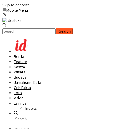
Skip to content
Mobile Menu
Search
Berita
Feature
Sastra
Wisata
Budaya
Jurnalisme Data
Cek Fakta
Foto
Video
Lainnya
Indeks
Headline