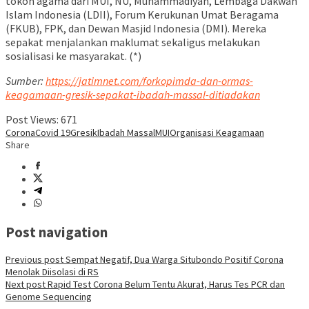
tokoh agama dari MUI, NU, Muhammadiyah, Lembaga Dakwah
Islam Indonesia (LDII), Forum Kerukunan Umat Beragama
(FKUB), FPK, dan Dewan Masjid Indonesia (DMI). Mereka
sepakat menjalankan maklumat sekaligus melakukan
sosialisasi ke masyarakat. (*)
Sumber:
https://jatimnet.com/forkopimda-dan-ormas-
keagamaan-gresik-sepakat-ibadah-massal-ditiadakan
Post Views:
671
Corona
Covid 19
Gresik
Ibadah Massal
MUI
Organisasi Keagamaan
Share
Post navigation
Previous post
Sempat Negatif, Dua Warga Situbondo Positif Corona
Menolak Diisolasi di RS
Next post
Rapid Test Corona Belum Tentu Akurat, Harus Tes PCR dan
Genome Sequencing