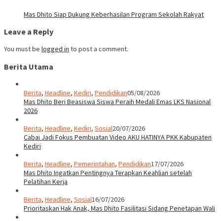
Mas Dhito Siap Dukung Keberhasilan Program Sekolah Rakyat
Leave a Reply
You must be
logged in
to post a comment.
Berita Utama
Berita
,
Headline
,
Kediri
,
Pendidikan
05/08/2026
Mas Dhito Beri Beasiswa Siswa Peraih Medali Emas LKS Nasional
2026
Berita
,
Headline
,
Kediri
,
Sosial
20/07/2026
Cabai Jadi Fokus Pembuatan Video AKU HATINYA PKK Kabupaten
Kediri
Berita
,
Headline
,
Pemerintahan
,
Pendidikan
17/07/2026
Mas Dhito Ingatkan Pentingnya Terapkan Keahlian setelah
Pelatihan Kerja
Berita
,
Headline
,
Sosial
16/07/2026
Prioritaskan Hak Anak, Mas Dhito Fasilitasi Sidang Penetapan Wali