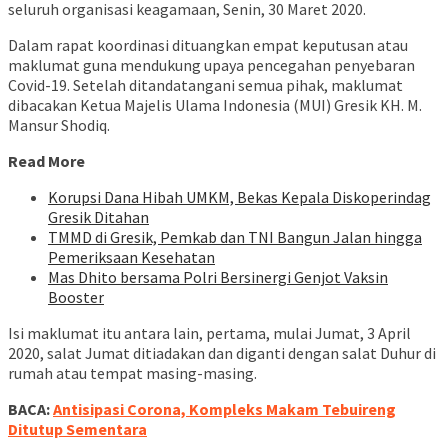
seluruh organisasi keagamaan, Senin, 30 Maret 2020.
Dalam rapat koordinasi dituangkan empat keputusan atau
maklumat guna mendukung upaya pencegahan penyebaran
Covid-19. Setelah ditandatangani semua pihak, maklumat
dibacakan Ketua Majelis Ulama Indonesia (MUI) Gresik KH. M.
Mansur Shodiq.
Read More
Korupsi Dana Hibah UMKM, Bekas Kepala Diskoperindag
Gresik Ditahan
TMMD di Gresik, Pemkab dan TNI Bangun Jalan hingga
Pemeriksaan Kesehatan
Mas Dhito bersama Polri Bersinergi Genjot Vaksin
Booster
Isi maklumat itu antara lain, pertama, mulai Jumat, 3 April
2020, salat Jumat ditiadakan dan diganti dengan salat Duhur di
rumah atau tempat masing-masing.
BACA:
Antisipasi Corona, Kompleks Makam Tebuireng
Ditutup Sementara