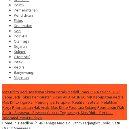
Politik
Pemerintahan
Pendidikan
Ekbis
Kesehatan
Seni
Polri-TNI
Olahraga
Sejarah
Kuliner
Otomotif
Iptek
Kediri
Banyuwangi
Magetan
Special Content
Mas Dhito Beri Beasiswa Siswa Peraih Medali Emas LKS Nasional 2026
Cabai Jadi Fokus Pembuatan Video AKU HATINYA PKK Kabupaten Kediri
Mas Dhito Ingatkan Pentingnya Terapkan Keahlian setelah Pelatihan
Kerja
Prioritaskan Hak Anak, Mas Dhito Fasilitasi Sidang Penetapan Wali
Sastra Saraswati Sewana Yatra di Tegowangi, Mas Dhito: Perkuat
Toleransi lewat Budaya
Home
Headline
46 Tenaga Medis di Jatim Terjangkit Covid, Satu
Orang Meninggal