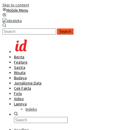
Skip to content
Mobile Menu
Search
Berita
Feature
Sastra
Wisata
Budaya
Jurnalisme Data
Cek Fakta
Foto
Video
Lainnya
Indeks
Headline