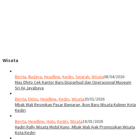
Wisata
Berita
,
Budaya
,
Headline
,
Kediri
,
Sejarah
,
Wisata
08/04/2026
Mas Dhito Cek Kantor Baru Disparbud dan Operasional Museum
Sri Aji Jayabaya
Berita
,
Ekbis
,
Headline
,
Kediri
,
Wisata
20/01/2026
Mbak Wali Resmikan Pasar Banjaran, Ikon Baru Wisata Kuliner Kota
Kediri
Berita
,
Headline
,
Hobi
,
Kediri
,
Wisata
18/01/2026
Hadiri Rally Wisata Mobil Kuno, Mbak Wali Ajak Promosikan Wisata
Kota Kediri