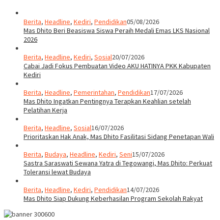
Berita
,
Headline
,
Kediri
,
Pendidikan
05/08/2026
Mas Dhito Beri Beasiswa Siswa Peraih Medali Emas LKS Nasional
2026
Berita
,
Headline
,
Kediri
,
Sosial
20/07/2026
Cabai Jadi Fokus Pembuatan Video AKU HATINYA PKK Kabupaten
Kediri
Berita
,
Headline
,
Pemerintahan
,
Pendidikan
17/07/2026
Mas Dhito Ingatkan Pentingnya Terapkan Keahlian setelah
Pelatihan Kerja
Berita
,
Headline
,
Sosial
16/07/2026
Prioritaskan Hak Anak, Mas Dhito Fasilitasi Sidang Penetapan Wali
Berita
,
Budaya
,
Headline
,
Kediri
,
Seni
15/07/2026
Sastra Saraswati Sewana Yatra di Tegowangi, Mas Dhito: Perkuat
Toleransi lewat Budaya
Berita
,
Headline
,
Kediri
,
Pendidikan
14/07/2026
Mas Dhito Siap Dukung Keberhasilan Program Sekolah Rakyat