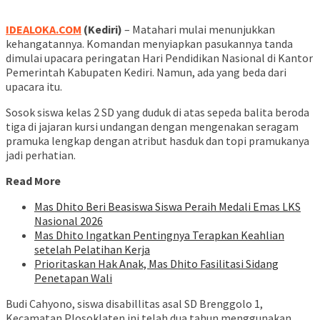
IDEALOKA.COM
(Kediri)
– Matahari mulai menunjukkan
kehangatannya. Komandan menyiapkan pasukannya tanda
dimulai upacara peringatan Hari Pendidikan Nasional di Kantor
Pemerintah Kabupaten Kediri. Namun, ada yang beda dari
upacara itu.
Sosok siswa kelas 2 SD yang duduk di atas sepeda balita beroda
tiga di jajaran kursi undangan dengan mengenakan seragam
pramuka lengkap dengan atribut hasduk dan topi pramukanya
jadi perhatian.
Read More
Mas Dhito Beri Beasiswa Siswa Peraih Medali Emas LKS
Nasional 2026
Mas Dhito Ingatkan Pentingnya Terapkan Keahlian
setelah Pelatihan Kerja
Prioritaskan Hak Anak, Mas Dhito Fasilitasi Sidang
Penetapan Wali
Budi Cahyono, siswa disabillitas asal SD Brenggolo 1,
Kecamatan Plosoklaten ini telah dua tahun menggunakan