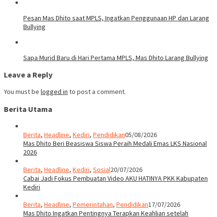
Pesan Mas Dhito saat MPLS, Ingatkan Penggunaan HP dan Larang
Bullying
Sapa Murid Baru di Hari Pertama MPLS, Mas Dhito Larang Bullying
Leave a Reply
You must be
logged in
to post a comment.
Berita Utama
Berita
,
Headline
,
Kediri
,
Pendidikan
05/08/2026
Mas Dhito Beri Beasiswa Siswa Peraih Medali Emas LKS Nasional
2026
Berita
,
Headline
,
Kediri
,
Sosial
20/07/2026
Cabai Jadi Fokus Pembuatan Video AKU HATINYA PKK Kabupaten
Kediri
Berita
,
Headline
,
Pemerintahan
,
Pendidikan
17/07/2026
Mas Dhito Ingatkan Pentingnya Terapkan Keahlian setelah