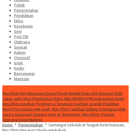
Politik
Pemerintahan
Pendidikan
Ekbis
Kesehatan
Seni
Polri-TNI
Olahraga
Sejarah
Kuliner
Otomotif
Iptek
Kediri
Banyuwangi
Magetan
Special Content
Mas Dhito Beri Beasiswa Siswa Peraih Medali Emas LKS Nasional 2026
Cabai Jadi Fokus Pembuatan Video AKU HATINYA PKK Kabupaten Kediri
Mas Dhito Ingatkan Pentingnya Terapkan Keahlian setelah Pelatihan
Kerja
Prioritaskan Hak Anak, Mas Dhito Fasilitasi Sidang Penetapan Wali
Sastra Saraswati Sewana Yatra di Tegowangi, Mas Dhito: Perkuat
Toleransi lewat Budaya
Home
Pemerintahan
Semangat Sekolah di Tengah Keterbatasan,
Mas Dhito Beri Kursi Roda untuk Budi