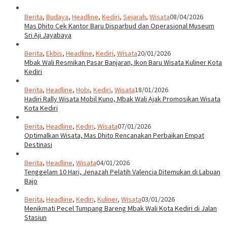
Berita
,
Budaya
,
Headline
,
Kediri
,
Sejarah
,
Wisata
08/04/2026
Mas Dhito Cek Kantor Baru Disparbud dan Operasional Museum
Sri Aji Jayabaya
Berita
,
Ekbis
,
Headline
,
Kediri
,
Wisata
20/01/2026
Mbak Wali Resmikan Pasar Banjaran, Ikon Baru Wisata Kuliner Kota
Kediri
Berita
,
Headline
,
Hobi
,
Kediri
,
Wisata
18/01/2026
Hadiri Rally Wisata Mobil Kuno, Mbak Wali Ajak Promosikan Wisata
Kota Kediri
Berita
,
Headline
,
Kediri
,
Wisata
07/01/2026
Optimalkan Wisata, Mas Dhito Rencanakan Perbaikan Empat
Destinasi
Berita
,
Headline
,
Wisata
04/01/2026
Tenggelam 10 Hari, Jenazah Pelatih Valencia Ditemukan di Labuan
Bajo
Berita
,
Headline
,
Kediri
,
Kuliner
,
Wisata
03/01/2026
Menikmati Pecel Tumpang Bareng Mbak Wali Kota Kediri di Jalan
Stasiun