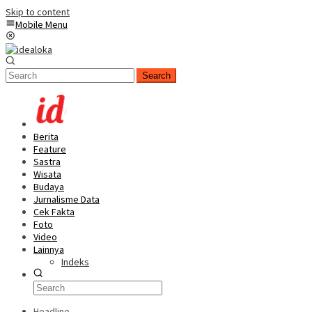
Skip to content
Mobile Menu
Search
Berita
Feature
Sastra
Wisata
Budaya
Jurnalisme Data
Cek Fakta
Foto
Video
Lainnya
Indeks
Headline