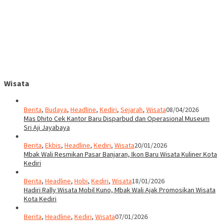
Wisata
Berita
,
Budaya
,
Headline
,
Kediri
,
Sejarah
,
Wisata
08/04/2026
Mas Dhito Cek Kantor Baru Disparbud dan Operasional Museum
Sri Aji Jayabaya
Berita
,
Ekbis
,
Headline
,
Kediri
,
Wisata
20/01/2026
Mbak Wali Resmikan Pasar Banjaran, Ikon Baru Wisata Kuliner Kota
Kediri
Berita
,
Headline
,
Hobi
,
Kediri
,
Wisata
18/01/2026
Hadiri Rally Wisata Mobil Kuno, Mbak Wali Ajak Promosikan Wisata
Kota Kediri
Berita
,
Headline
,
Kediri
,
Wisata
07/01/2026