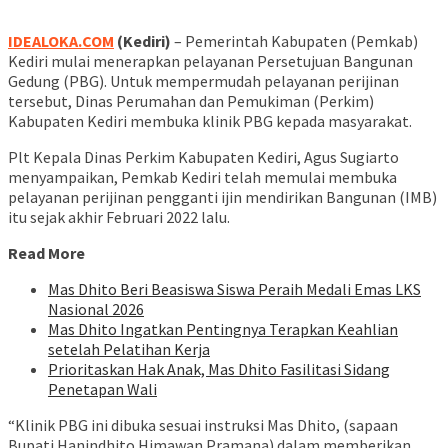
IDEALOKA.COM
(Kediri)
– Pemerintah Kabupaten (Pemkab)
Kediri mulai menerapkan pelayanan Persetujuan Bangunan
Gedung (PBG). Untuk mempermudah pelayanan perijinan
tersebut, Dinas Perumahan dan Pemukiman (Perkim)
Kabupaten Kediri membuka klinik PBG kepada masyarakat.
Plt Kepala Dinas Perkim Kabupaten Kediri, Agus Sugiarto
menyampaikan, Pemkab Kediri telah memulai membuka
pelayanan perijinan pengganti ijin mendirikan Bangunan (IMB)
itu sejak akhir Februari 2022 lalu.
Read More
Mas Dhito Beri Beasiswa Siswa Peraih Medali Emas LKS
Nasional 2026
Mas Dhito Ingatkan Pentingnya Terapkan Keahlian
setelah Pelatihan Kerja
Prioritaskan Hak Anak, Mas Dhito Fasilitasi Sidang
Penetapan Wali
“Klinik PBG ini dibuka sesuai instruksi Mas Dhito, (sapaan
Bupati Hanindhito Himawan Pramana) dalam memberikan