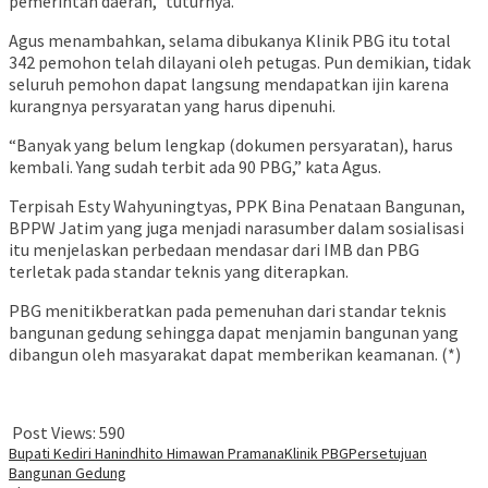
pemerintah daerah,” tuturnya.
Agus menambahkan, selama dibukanya Klinik PBG itu total
342 pemohon telah dilayani oleh petugas. Pun demikian, tidak
seluruh pemohon dapat langsung mendapatkan ijin karena
kurangnya persyaratan yang harus dipenuhi.
“Banyak yang belum lengkap (dokumen persyaratan), harus
kembali. Yang sudah terbit ada 90 PBG,” kata Agus.
Terpisah Esty Wahyuningtyas, PPK Bina Penataan Bangunan,
BPPW Jatim yang juga menjadi narasumber dalam sosialisasi
itu menjelaskan perbedaan mendasar dari IMB dan PBG
terletak pada standar teknis yang diterapkan.
PBG menitikberatkan pada pemenuhan dari standar teknis
bangunan gedung sehingga dapat menjamin bangunan yang
dibangun oleh masyarakat dapat memberikan keamanan. (*)
Post Views:
590
Bupati Kediri Hanindhito Himawan Pramana
Klinik PBG
Persetujuan
Bangunan Gedung