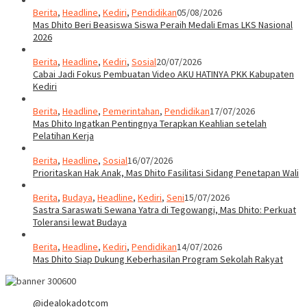
Berita
,
Headline
,
Kediri
,
Pendidikan
05/08/2026
Mas Dhito Beri Beasiswa Siswa Peraih Medali Emas LKS Nasional
2026
Berita
,
Headline
,
Kediri
,
Sosial
20/07/2026
Cabai Jadi Fokus Pembuatan Video AKU HATINYA PKK Kabupaten
Kediri
Berita
,
Headline
,
Pemerintahan
,
Pendidikan
17/07/2026
Mas Dhito Ingatkan Pentingnya Terapkan Keahlian setelah
Pelatihan Kerja
Berita
,
Headline
,
Sosial
16/07/2026
Prioritaskan Hak Anak, Mas Dhito Fasilitasi Sidang Penetapan Wali
Berita
,
Budaya
,
Headline
,
Kediri
,
Seni
15/07/2026
Sastra Saraswati Sewana Yatra di Tegowangi, Mas Dhito: Perkuat
Toleransi lewat Budaya
Berita
,
Headline
,
Kediri
,
Pendidikan
14/07/2026
Mas Dhito Siap Dukung Keberhasilan Program Sekolah Rakyat
@idealokadotcom