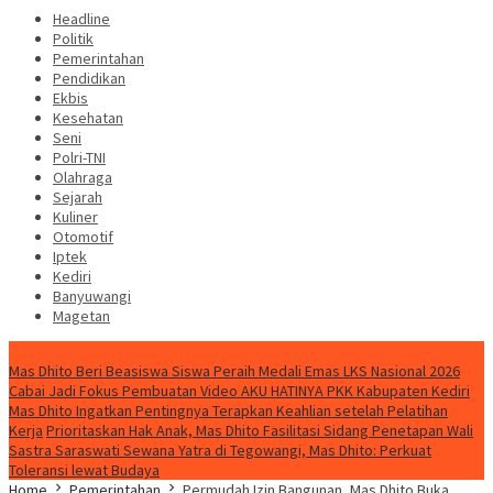
Headline
Politik
Pemerintahan
Pendidikan
Ekbis
Kesehatan
Seni
Polri-TNI
Olahraga
Sejarah
Kuliner
Otomotif
Iptek
Kediri
Banyuwangi
Magetan
Special Content
Mas Dhito Beri Beasiswa Siswa Peraih Medali Emas LKS Nasional 2026
Cabai Jadi Fokus Pembuatan Video AKU HATINYA PKK Kabupaten Kediri
Mas Dhito Ingatkan Pentingnya Terapkan Keahlian setelah Pelatihan
Kerja
Prioritaskan Hak Anak, Mas Dhito Fasilitasi Sidang Penetapan Wali
Sastra Saraswati Sewana Yatra di Tegowangi, Mas Dhito: Perkuat
Toleransi lewat Budaya
Home
Pemerintahan
Permudah Izin Bangunan, Mas Dhito Buka